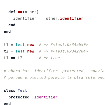
def
==
(
other
)
identifier
==
other
.
identifier
end
end
t1
=
Test
.
new
# => #<Test:0x34ab50>
t2
=
Test
.
new
# => #<Test:0x342784>
t1
==
t2
# => true
# ahora haz `identifier' protected, todavía
# porque protected permite la otra referenc
class
Test
protected
:identifier
end