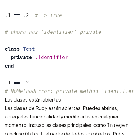
t1
==
t2
# => true
# ahora haz `identifier' private
class
Test
private
:identifier
end
t1
==
t2
# NoMethodError: private method `identifier
Las clases están abiertas
Las clases de Ruby están abiertas. Puedes abrirlas,
agregarles funcionalidad y modificarlas en cualquier
momento. Incluso las clases principales, como
Integer
o incluso
, el padre de todos los objetos. Ruby
Object