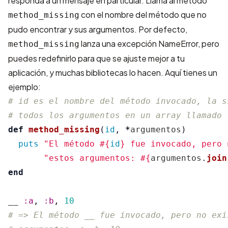
responda a un mensaje en particular. Llama al método
con el nombre del método que no
method_missing
pudo encontrar y sus argumentos. Por defecto,
lanza una excepción NameError, pero
method_missing
puedes redefinirlo para que se ajuste mejor a tu
aplicación, y muchas bibliotecas lo hacen. Aquí tienes un
ejemplo:
# id es el nombre del método invocado, la s
# todos los argumentos en un array llamado 
def
method_missing
(
id
,
*
argumentos
)
puts
"El método 
#{
id
}
 fue invocado, pero 
"estos argumentos: 
#{
argumentos
.
join
end
__
:a
,
:b
,
10
# => El método __ fue invocado, pero no exi