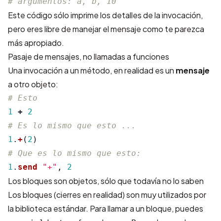
# argumentos: a, b, 10
Este código sólo imprime los detalles de la invocación,
pero eres libre de manejar el mensaje como te parezca
más apropiado.
Pasaje de mensajes, no llamadas a funciones
Una invocación a un método, en realidad es un
mensaje
a otro objeto:
# Esto
1
+
2
# Es lo mismo que esto ...
1
.
+
(
2
)
# Que es lo mismo que esto:
1
.
send
"+"
,
2
Los bloques son objetos, sólo que todavía no lo saben
Los bloques (cierres en realidad) son muy utilizados por
la biblioteca estándar. Para llamar a un bloque, puedes