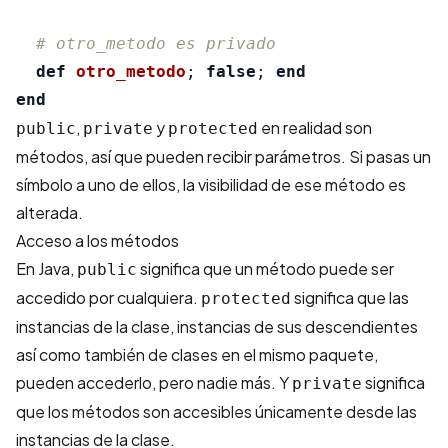
# otro_metodo es privado
def
otro_metodo
;
false
;
end
end
,
y
en realidad son
public
private
protected
métodos, así que pueden recibir parámetros. Si pasas un
símbolo a uno de ellos, la visibilidad de ese método es
alterada.
Acceso a los métodos
En Java,
significa que un método puede ser
public
accedido por cualquiera.
significa que las
protected
instancias de la clase, instancias de sus descendientes
así como también de clases en el mismo paquete,
pueden accederlo, pero nadie más. Y
significa
private
que los métodos son accesibles únicamente desde las
instancias de la clase.