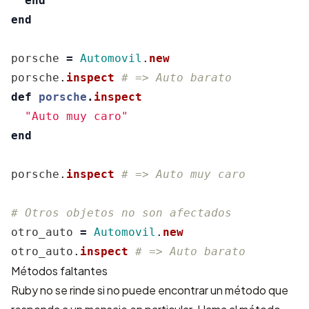
end
end
porsche
=
Automovil
.
new
porsche
.
inspect
# => Auto barato
def
porsche
.
inspect
"Auto muy caro"
end
porsche
.
inspect
# => Auto muy caro
# Otros objetos no son afectados
otro_auto
=
Automovil
.
new
otro_auto
.
inspect
# => Auto barato
Métodos faltantes
Ruby no se rinde si no puede encontrar un método que