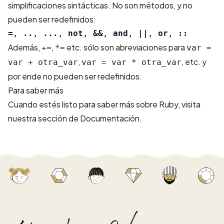
simplificaciones sintácticas. No son métodos, y no
pueden ser redefinidos:
=
,
..
,
...
,
not
,
&&
,
and
,
||
,
or
,
::
Además,
,
etc. sólo son abreviaciones para
+=
*=
var =
,
, etc. y
var + otra_var
var = var * otra_var
por ende no pueden ser redefinidos.
Para saber más
Cuando estés listo para saber más sobre Ruby, visita
nuestra sección de
Documentación
.