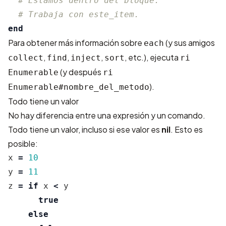
# Estamos dentro del bloque.
# Trabaja con este_item.
end
Para obtener más información sobre
(y sus amigos
each
,
,
,
, etc.), ejecuta
collect
find
inject
sort
ri
(y después
Enumerable
ri
).
Enumerable#nombre_del_metodo
Todo tiene un valor
No hay diferencia entre una expresión y un comando.
Todo tiene un valor, incluso si ese valor es
nil
. Esto es
posible:
x
=
10
y
=
11
z
=
if
x
<
y
true
else