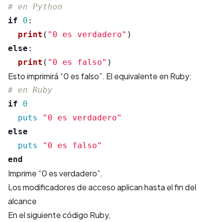
if
0
:
print
(
"
0 es verdadero
"
)
else
:
print
(
"
0 es falso
"
)
Esto imprimirá “0 es falso”. El equivalente en Ruby:
# en Ruby
if
0
puts
"0 es verdadero"
else
puts
"0 es falso"
end
Imprime “0 es verdadero”.
Los modificadores de acceso aplican hasta el fin del
alcance
En el siguiente código Ruby,