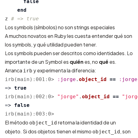
false
end
z
# => true
Los symbols (símbolos) no son strings especiales
A muchos novatos en Ruby les cuesta entender qué son
los symbols, y qué utilidad pueden tener.
Los symbols pueden ser descritos como identidades. Lo
importante de un Symbol es
quién
es, no
qué
es.
Arranca
y experimenta la diferencia:
irb
irb(main):001:0>
:jorge
.
object_id
==
:jorge
=>
true
irb(main):002:0>
"jorge"
.
object_id
==
"jorg
=>
false
irb(main):003:0>
El método
retorna la identidad de un
object_id
objeto. Si dos objetos tienen el mismo
, son
object_id