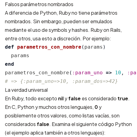
Falsos parámetros nombrados
A diferencia de Python, Ruby no tiene parámetros
nombrados. Sin embargo, pueden ser emulados
mediante el uso de symbols y hashes. Ruby on Rails,
entre otros, usa esto a discreción. Por ejemplo:
def
parametros_con_nombre
(
params
)
params
end
parametros_con_nombre
(
:param_uno
=>
10
,
:pa
# => {:param_uno=>10, :param_dos=>42}
La verdad universal
En Ruby, todo excepto
nil
y
false
es considerado
true
.
En C, Python y muchos otros lenguajes,
0
y
posiblemente otros valores, como listas vacías, son
considerados
false
. Examina el siguiente código Python
(el ejemplo aplica también a otros lenguajes):