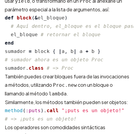
usar
, o transformarlo en un
al anexarle un
yield
Proc
parámetro especial a la lista de argumentos, así:
def
block
(
&
el_bloque
)
# Aquí dentro, el_bloque es el bloque pas
el_bloque
# retornar el bloque
end
sumador
=
block
{
|
a
,
b
|
a
+
b
}
# sumador ahora es un objeto Proc
sumador
.
class
# => Proc
También puedes crear bloques fuera de las invocaciones
a métodos, utilizando
con un bloque o
Proc.new
llamando al método
.
lambda
Similarmente, los métodos también pueden ser objetos:
method
(
:puts
).
call
"¡puts es un objeto!"
# => ¡puts es un objeto!
Los operadores son comodidades sintácticas