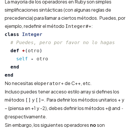
La mayoría de los operadores en Ruby son simples
simplificaciones sintácticas (con algunas reglas de
precedencia) para llamar a ciertos métodos. Puedes, por
ejemplo, redefinir el método
:
Integer#+
class
Integer
# Puedes, pero por favor no lo hagas
def
+
(
otro
)
self
-
otro
end
end
No necesitas el
de C++, etc.
operator+
Incluso puedes tener acceso estilo array si defines los
métodos
y
. Para definir los métodos unitarios + y
[]
[]=
– (piensa en +1 y -2), debes definir los métodos
and
+@
-
respectivamente.
@
Sin embargo, los siguientes operadores
no
son