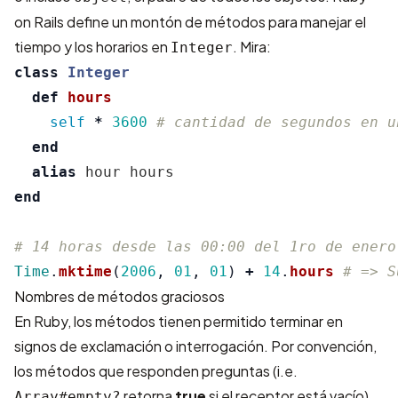
on Rails define un montón de métodos para manejar el
tiempo y los horarios en
. Mira:
Integer
class
Integer
def
hours
self
*
3600
# cantidad de segundos en u
end
alias
hour
hours
end
# 14 horas desde las 00:00 del 1ro de enero
Time
.
mktime
(
2006
,
01
,
01
)
+
14
.
hours
# => S
Nombres de métodos graciosos
En Ruby, los métodos tienen permitido terminar en
signos de exclamación o interrogación. Por convención,
los métodos que responden preguntas (i.e.
retorna
true
si el receptor está vacío)
Array#empty?