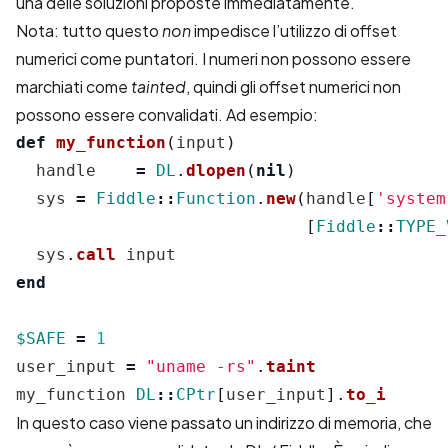
una delle soluzioni proposte immediatamente.
Nota: tutto questo
non
impedisce l’utilizzo di offset
numerici come puntatori. I numeri non possono essere
marchiati come
tainted
, quindi gli offset numerici non
possono essere convalidati. Ad esempio:
def
my_function
(
input
)
handle
=
DL
.
dlopen
(
nil
)
sys
=
Fiddle
::
Function
.
new
(
handle
[
'system
[
Fiddle
::
TYPE_
sys
.
call
input
end
$SAFE
=
1
user_input
=
"uname -rs"
.
taint
my_function
DL
::
CPtr
[
user_input
].
to_i
In questo caso viene passato un indirizzo di memoria, che