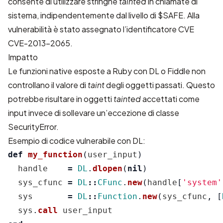
consente di utilizzare stringhe
tainted
in chiamate di
sistema, indipendentemente dal livello di $SAFE. Alla
vulnerabilità è stato assegnato l’identificatore CVE
CVE-2013-2065.
Impatto
Le funzioni native esposte a Ruby con DL o Fiddle non
controllano il valore di
taint
degli oggetti passati. Questo
potrebbe risultare in oggetti
tainted
accettati come
input invece di sollevare un’eccezione di classe
SecurityError.
Esempio di codice vulnerabile con DL:
def
my_function
(
user_input
)
handle
=
DL
.
dlopen
(
nil
)
sys_cfunc
=
DL
::
CFunc
.
new
(
handle
[
'system'
sys
=
DL
::
Function
.
new
(
sys_cfunc
,
[
sys
.
call
user_input