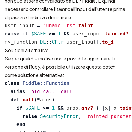
non può essere convalidato da DL / Fiddle. È quindi
necessario controllare il
taint
dell’input dell’utente prima
di passare l’indirizzo di memoria:
user_input
=
"uname -rs"
.
taint
raise
if
$SAFE
>=
1
&&
user_input
.
tainted?
my_function
DL
::
CPtr
[
user_input
].
to_i
Soluzioni alternative
Se per qualche motivo non è possibile aggiornare la
versione di Ruby, è possibile utilizzare questa patch
come soluzione alternativa:
class
Fiddle::Function
alias
:old_call
:call
def
call
(
*
args
)
if
$SAFE
>=
1
&&
args
.
any?
{
|
x
|
x
.
tain
raise
SecurityError
,
"tainted paramet
end