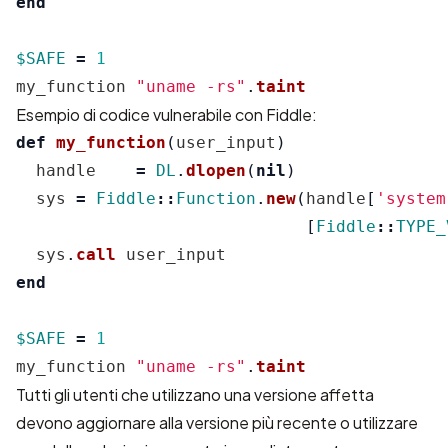
end
$SAFE
=
1
my_function
"uname -rs"
.
taint
Esempio di codice vulnerabile con Fiddle:
def
my_function
(
user_input
)
handle
=
DL
.
dlopen
(
nil
)
sys
=
Fiddle
::
Function
.
new
(
handle
[
'system
[
Fiddle
::
TYPE_
sys
.
call
user_input
end
$SAFE
=
1
my_function
"uname -rs"
.
taint
Tutti gli utenti che utilizzano una versione affetta
devono aggiornare alla versione più recente o utilizzare