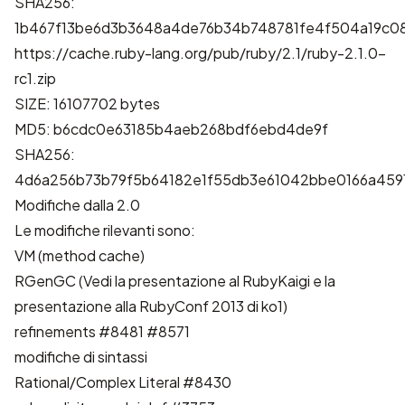
SHA256:
1b467f13be6d3b3648a4de76b34b748781fe4f504a19c0
https://cache.ruby-lang.org/pub/ruby/2.1/ruby-2.1.0-
rc1.zip
SIZE: 16107702 bytes
MD5: b6cdc0e63185b4aeb268bdf6ebd4de9f
SHA256:
4d6a256b73b79f5b64182e1f55db3e61042bbe0166a459
Modifiche dalla 2.0
Le modifiche rilevanti sono:
VM (method cache)
RGenGC (Vedi
la presentazione al RubyKaigi
e
la
presentazione alla RubyConf 2013
di ko1)
refinements
#8481
#8571
modifiche di sintassi
Rational/Complex Literal
#8430