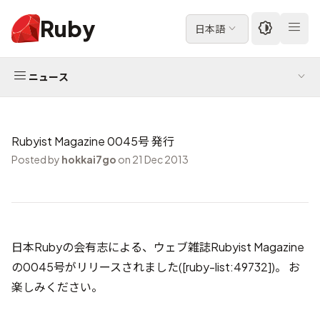
Ruby
日本語
ニュース
Rubyist Magazine 0045号 発行
Posted by
hokkai7go
on 21 Dec 2013
日本Rubyの会
有志による、ウェブ雑誌
Rubyist Magazine
の
0045号
がリリースされました(
[ruby-list:49732]
)。 お
楽しみください。