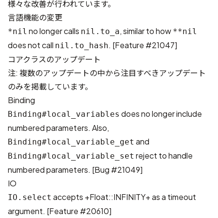
様々な改善が行われています。
言語機能の変更
no longer calls
, similar to how
*nil
nil.to_a
**nil
does not call
. [
Feature #21047
]
nil.to_hash
コアクラスのアップデート
注: 複数のアップデートの中から注目すべきアップデート
のみを掲載しています。
Binding
does no longer include
Binding#local_variables
numbered parameters. Also,
and
Binding#local_variable_get
reject to handle
Binding#local_variable_set
numbered parameters. [
Bug #21049
]
IO
accepts +Float::INFINITY+ as a timeout
IO.select
argument. [
Feature #20610
]