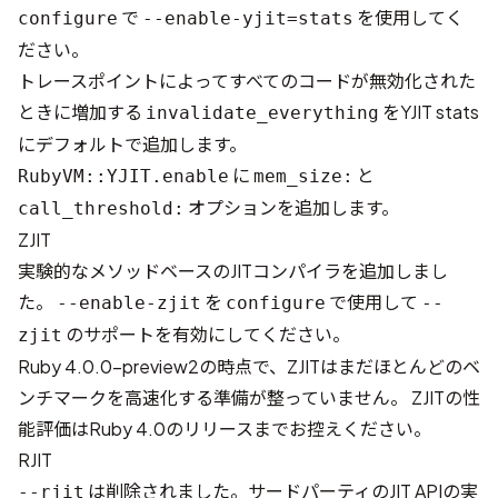
で
を使用してく
configure
--enable-yjit=stats
ださい。
トレースポイントによってすべてのコードが無効化された
ときに増加する
をYJIT stats
invalidate_everything
にデフォルトで追加します。
に
と
RubyVM::YJIT.enable
mem_size:
オプションを追加します。
call_threshold:
ZJIT
実験的なメソッドベースのJITコンパイラを追加しまし
た。
を
で使用して
--enable-zjit
configure
--
のサポートを有効にしてください。
zjit
Ruby 4.0.0-preview2の時点で、ZJITはまだほとんどのベ
ンチマークを高速化する準備が整っていません。 ZJITの性
能評価はRuby 4.0のリリースまでお控えください。
RJIT
は削除されました。サードパーティのJIT APIの実
--rjit