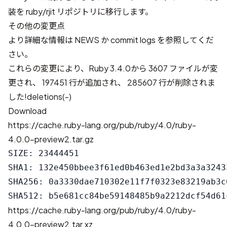
装を
ruby/rjit
リポジトリに移行します。
その他の変更点
より詳細な情報は
NEWS
か
commit logs
を参照してくだ
さい。
これらの変更により、Ruby 3.4.0から
3607 ファイルが変
更され、 197451 行が追加され、 285607 行が削除されま
した!deletions(-)
Download
https://cache.ruby-lang.org/pub/ruby/4.0/ruby-
4.0.0-preview2.tar.gz
SIZE: 23444451

SHA1: 132e450bbee3f61ed0b463ed1e2bd3a3a32433
SHA256: 0a3330dae710302e11f7f0323e83219ab3c
https://cache.ruby-lang.org/pub/ruby/4.0/ruby-
4.0.0-preview2.tar.xz