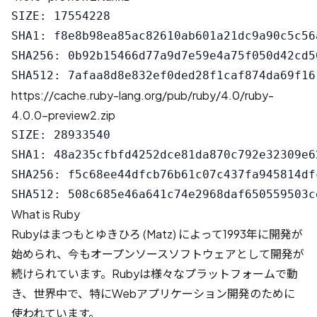
SIZE: 17554228

SHA1: f8e8b98ea85ac82610ab601a21dc9a90c5c56a
SHA256: 0b92b15466d77a9d7e59e4a75f050d42cd5
https://cache.ruby-lang.org/pub/ruby/4.0/ruby-
4.0.0-preview2.zip
SIZE: 28933540

SHA1: 48a235cfbfd4252dce81da870c792e32309e62
SHA256: f5c68ee44dfcb76b61c07c437fa945814df
What is Ruby
Rubyはまつもとゆきひろ (Matz) によって1993年に開発が
始められ、今もオープンソースソフトウェアとして開発が
続けられています。Rubyは様々なプラットフォームで動
き、世界中で、特にWebアプリケーション開発のために
使われています。