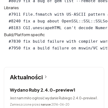
Libraries
  #7911 File.fnmatch with US-ASCII pattern 
  #8240 fix a bug about OpenSSL::SSL::SSLSo
Build/Platform specific
  #7830 fix build failure with compiler warn
Aktualności
Wydano Ruby 2.4.0-preview1
Jest nam miło ogłosić wydanie Rubiego 2.4.0-preview1.
Zamieszczone przez
naruse
2016-06-20