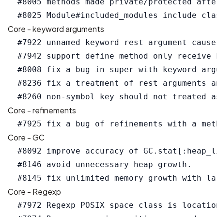
  #8005 methods made private/protected afte
Core - keyword arguments
  #7922 unnamed keyword rest argument cause
  #7942 support define method only receive 
  #8008 fix a bug in super with keyword argu
  #8236 fix a treatment of rest arguments a
Core - refinements
Core - GC
  #8092 improve accuracy of GC.stat[:heap_li
  #8146 avoid unnecessary heap growth.

Core - Regexp
  #7972 Regexp POSIX space class is locatio