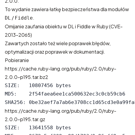
2.0.0.
To wydanie zawiera łatkę bezpieczeństwa dla modułów
/
.
DL
Fiddle
Omijanie zaufania obiektu w DL i Fiddle w Ruby (CVE-
2013-2065)
Zawartych zostało też wiele poprawek błędów,
optymalizacji oraz poprawek w dokumentacji.
Pobieranie
https://cache.ruby-lang.org/pub/ruby/2.0/ruby-
2.0.0-p195.tar.bz2
SIZE:   10807456 bytes

MD5:    2f54faea6ee1ca500632ec3c0cb59cb6

https://cache.ruby-lang.org/pub/ruby/2.0/ruby-
2.0.0-p195.tar.gz
SIZE:   13641558 bytes
