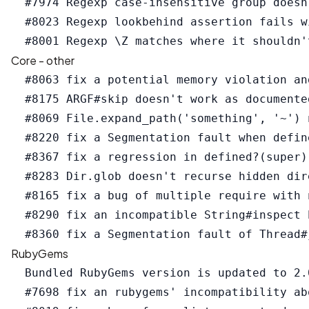
  #7974 Regexp case-insensitive group doesn'
  #8023 Regexp lookbehind assertion fails w
Core - other
  #8063 fix a potential memory violation an
  #8175 ARGF#skip doesn't work as documented
  #8069 File.expand_path('something', '~') 
  #8220 fix a Segmentation fault when define
  #8367 fix a regression in defined?(super).
  #8283 Dir.glob doesn't recurse hidden dire
  #8165 fix a bug of multiple require with 
  #8290 fix an incompatible String#inspect 
RubyGems
  Bundled RubyGems version is updated to 2.0
  #7698 fix an rubygems' incompatibility ab