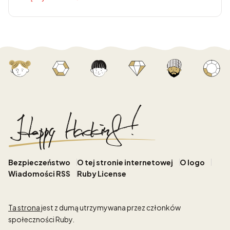
Bezpieczeństwo
O tej stronie internetowej
O logo
Wiadomości RSS
Ruby License
Ta strona
jest z dumą utrzymywana przez członków
społeczności Ruby.