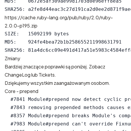
MD5:    0672e5af309ae99d1703d0e96eff8ea5

https://cache.ruby-lang.org/pub/ruby/2.0/ruby-
2.0.0-p195.zip
SIZE:   15092199 bytes

MD5:    924fe4bea72b1b258655211998631791

Zmiany
Bardziej znaczące poprawki są poniżej. Zobacz
ChangeLog
lub
Tickets
.
Dziękujemy wszystkim zaangażowanym osobom.
Core - prepend
  #7841 Module#prepend now detect cyclic pre
  #7843 removing prepended methods causes ex
  #8357 Module#prepend breaks Module's comp
  #7983 Module#prepend can't override Fixnu