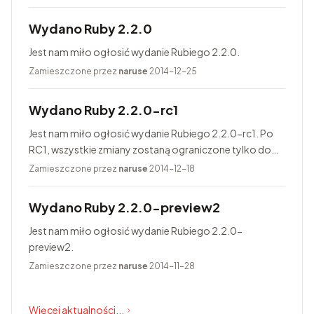
Wydano Ruby 2.2.0
Jest nam miło ogłosić wydanie Rubiego 2.2.0.
Zamieszczone przez
naruse
2014-12-25
Wydano Ruby 2.2.0-rc1
Jest nam miło ogłosić wydanie Rubiego 2.2.0-rc1. Po
RC1, wszystkie zmiany zostaną ograniczone tylko do
poprawiania błędów. Finalne wydanie Rubiego 2.2.0
Zamieszczone przez
naruse
2014-12-18
jest zaplanowane na 25...
Wydano Ruby 2.2.0-preview2
Jest nam miło ogłosić wydanie Rubiego 2.2.0-
preview2.
Zamieszczone przez
naruse
2014-11-28
Więcej aktualności...