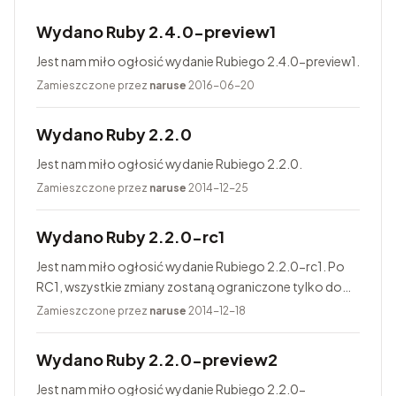
Wydano Ruby 2.4.0-preview1
Jest nam miło ogłosić wydanie Rubiego 2.4.0-preview1.
Zamieszczone przez
naruse
2016-06-20
Wydano Ruby 2.2.0
Jest nam miło ogłosić wydanie Rubiego 2.2.0.
Zamieszczone przez
naruse
2014-12-25
Wydano Ruby 2.2.0-rc1
Jest nam miło ogłosić wydanie Rubiego 2.2.0-rc1. Po
RC1, wszystkie zmiany zostaną ograniczone tylko do
poprawiania błędów. Finalne wydanie Rubiego 2.2.0
Zamieszczone przez
naruse
2014-12-18
jest zaplanowane na 25...
Wydano Ruby 2.2.0-preview2
Jest nam miło ogłosić wydanie Rubiego 2.2.0-