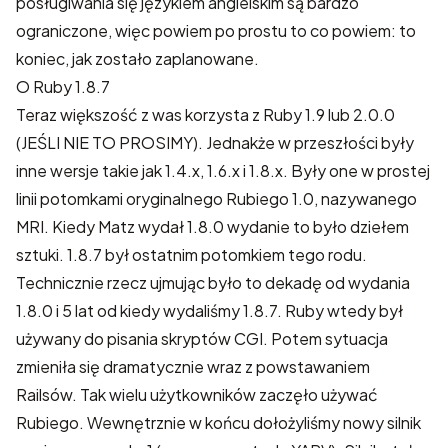
posługiwania się językiem angielskim są bardzo
ograniczone, więc powiem po prostu to co powiem: to
koniec, jak
zostało zaplanowane
.
O Ruby 1.8.7
Teraz większość z was korzysta z Ruby 1.9 lub 2.0.0
(JEŚLI NIE TO PROSIMY). Jednakże w przeszłości były
inne wersje takie jak 1.4.x, 1.6.x i 1.8.x. Były one w prostej
linii potomkami oryginalnego Rubiego 1.0, nazywanego
MRI. Kiedy Matz wydał 1.8.0 wydanie to było dziełem
sztuki. 1.8.7 był ostatnim potomkiem tego rodu.
Technicznie rzecz ujmując było to dekadę od wydania
1.8.0 i 5 lat od kiedy wydaliśmy 1.8.7. Ruby wtedy był
używany do pisania skryptów CGI. Potem sytuacja
zmieniła się dramatycznie wraz z powstawaniem
Railsów. Tak wielu użytkowników zaczęło używać
Rubiego. Wewnętrznie w końcu dołożyliśmy nowy silnik