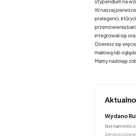
stypendium na wzi
W naszej pierwszej
prelegenci, który
przemówienia bardz
integrowali się ora
Dowiesz się więce
mailową lub ogląd
Mamy nadzieję zob
Aktualno
Wydano Ru
Jest nam miło 
Zamieszczone p