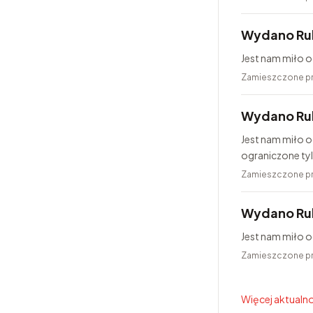
Wydano Ru
Jest nam miło o
Zamieszczone p
Wydano Rub
Jest nam miło o
ograniczone ty
25...
Zamieszczone p
Wydano Ru
Jest nam miło 
Zamieszczone p
Więcej aktualno