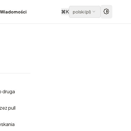
⌘
K
Wiadomości
polski
(
pl
)
o druga
zez pull
yskania