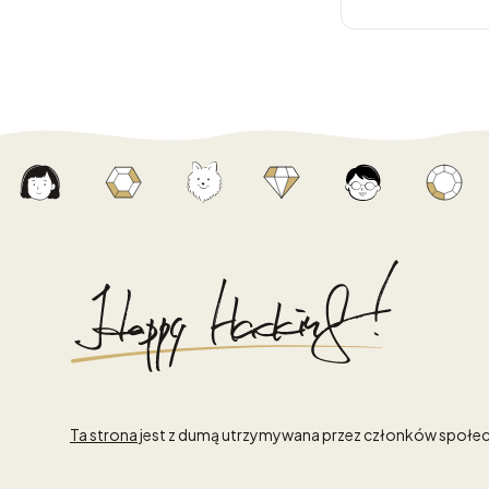
Ta strona
jest z dumą utrzymywana przez członków społec