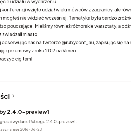
ęcie udziału w wydarzeniu.
 konferencji wzięło udział wielu mówców z zagranicy, ale równie
ch mogłeś nie widzieć wcześniej. Tematyka była bardzo zróżn
o pouczające. Mieliśmy również różnorakie warsztaty, a późni
z zwiedzali miasto.
j obserwując nas na twiterze
@rubyconf_au
, zapisując się na 
ając przemowy z roku 2013 na Vimeo.
aczyć cię tam!
ści
by 2.4.0-preview1
ogłosić wydanie Rubiego 2.4.0-preview1.
rzez
naruse
2016-06-20