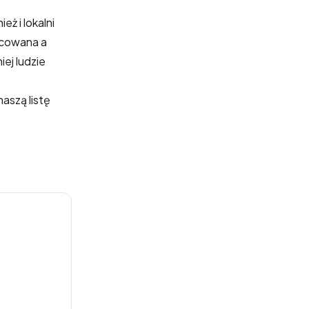
ż i lokalni
icowana a
ej ludzie
naszą listę