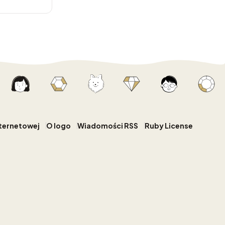
nternetowej
O logo
Wiadomości RSS
Ruby License