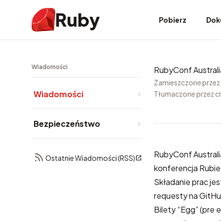
Ruby
Pobierz
Dok
Wiadomości
RubyConf Australia
Zamieszczone przez
Wiadomości
Tłumaczone przez c
Bezpieczeństwo
RubyConf Australi
Ostatnie Wiadomości (RSS)
konferencja Rubie
Składanie prac jes
requesty na GitHu
Bilety “Egg” (pre 