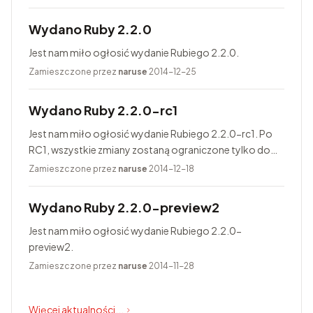
Wydano Ruby 2.2.0
Jest nam miło ogłosić wydanie Rubiego 2.2.0.
Zamieszczone przez
naruse
2014-12-25
Wydano Ruby 2.2.0-rc1
Jest nam miło ogłosić wydanie Rubiego 2.2.0-rc1. Po
RC1, wszystkie zmiany zostaną ograniczone tylko do
poprawiania błędów. Finalne wydanie Rubiego 2.2.0
Zamieszczone przez
naruse
2014-12-18
jest zaplanowane na 25...
Wydano Ruby 2.2.0-preview2
Jest nam miło ogłosić wydanie Rubiego 2.2.0-
preview2.
Zamieszczone przez
naruse
2014-11-28
Więcej aktualności...