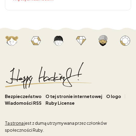
Bezpieczeństwo
O tej stronie internetowej
O logo
Wiadomości RSS
Ruby License
Ta strona
jest z dumą utrzymywana przez członków
społeczności Ruby.