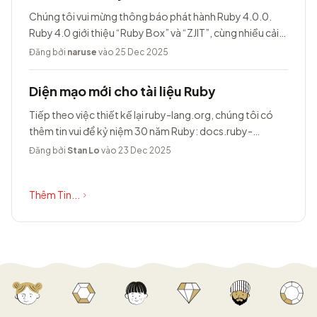
Chúng tôi vui mừng thông báo phát hành Ruby 4.0.0.
Ruby 4.0 giới thiệu “Ruby Box” và “ZJIT”, cùng nhiều cải
tiến khác.
Đăng bởi
naruse
vào 25 Dec 2025
Diện mạo mới cho tài liệu Ruby
Tiếp theo việc thiết kế lại ruby-lang.org, chúng tôi có
thêm tin vui để kỷ niệm 30 năm Ruby: docs.ruby-
lang.org có diện mạo hoàn toàn...
Đăng bởi
Stan Lo
vào 23 Dec 2025
Thêm Tin...