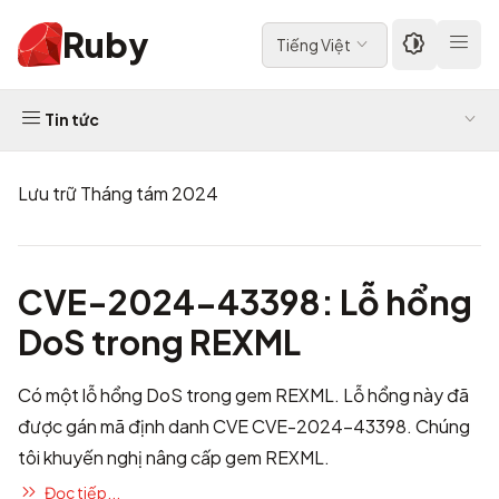
Ruby
Tiếng Việt
Tin tức
Lưu trữ Tháng tám 2024
CVE-2024-43398: Lỗ hổng
DoS trong REXML
Có một lỗ hổng DoS trong gem REXML. Lỗ hổng này đã
được gán mã định danh CVE
CVE-2024-43398
. Chúng
tôi khuyến nghị nâng cấp gem REXML.
Đọc tiếp...