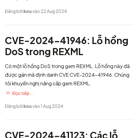
Đăng bởi
kou
vào 22 Aug 2024
CVE-2024-41946: Lỗ hổng
DoS trong REXML
Có một lỗ hổng DoS trong gem REXML. Lỗ hổng này đã
được gán mã định danh CVE
CVE-2024-41946
. Chúng
tôi khuyến nghị nâng cấp gem REXML.
Đọc tiếp...
Đăng bởi
kou
vào 1 Aug 2024
CVE-2024-41123: Các lỗ