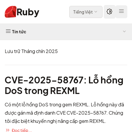
Ruby
Tiếng Việt
Tin tức
Lưu trữ Tháng chín 2025
CVE-2025-58767: Lỗ hổng
DoS trong REXML
Có một lỗ hổng DoS trong gem REXML. Lỗ hổng này đã
được gán mã định danh CVE
CVE-2025-58767
. Chúng
tôi đặc biệt khuyến nghị nâng cấp gem REXML.
Đọc tiếp...