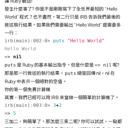
讓 Ruby 聽話!
發生什麼事了? 你是不是剛剛寫下了全世界最短的 “Hello
World” 程式？也不盡然。第二行只是 IRB 告訴我們最後的
敘述執行結果。如果我們需要輸出 “Hello World” 還需要多
一行：
irb(main):002:0>
puts
"Hello World"
=>
nil
是 Ruby 的基本輸出指令。但是什麼是
呢?
puts
=> nil
那是那一行敘述的執行結果。
總是回傳 nil，nil 在
puts
Ruby 中表示一個絕對的空值。
你的第一個免費計算機
其實，我們已經可以用 IRB 來當做一個簡單的計算機了。
irb(main):003:0>
3
+
2
=>
5
三加二，夠簡單了。那怎麼三乘二呢? 你可以試試，一點都