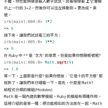
不難，你也能夠隨意輸入數字試試。試著按按看
上
它會顯
示上一行的
，然後你可以往左移動到
更改成
乘
3+2
+
*
號。
irb(main):004:0>
3
*
2
=>
6
接下來，讓我們試試看三的平方：
irb(main):005:0>
3
**
2
=>
9
在 Ruby 中
是 “次方” 的意思。但是如果你想開根號呢?
**
irb(main):006:0>
Math
.
sqrt
(
9
)
=>
3.0
等一下，上面那是什麼? 如果你想說：“它是 9 的平方根” 那
就對了。讓我們來仔細看一下。首先，什麼是
?
Math
給程式分類的模組(Modules)
是一個內建的數學模組。Ruby 的模組有兩種作用。
Math
這裡介紹的是第一種：把功能相似的方法放在一起。
Math