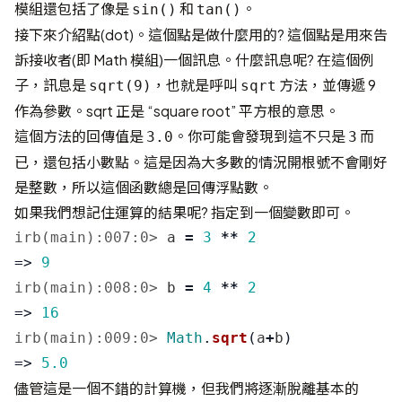
模組還包括了像是
和
。
sin()
tan()
接下來介紹點(dot)。這個點是做什麼用的? 這個點是用來告
訴接收者(即 Math 模組)一個訊息。什麼訊息呢? 在這個例
子，訊息是
，也就是呼叫
方法，並傳遞 9
sqrt(9)
sqrt
作為參數。sqrt 正是 “square root” 平方根的意思。
這個方法的回傳值是
。你可能會發現到這不只是
而
3.0
3
已，還包括小數點。這是因為大多數的情況開根號不會剛好
是整數，所以這個函數總是回傳浮點數。
如果我們想記住運算的結果呢? 指定到一個變數即可。
irb(main):007:0>
a
=
3
**
2
=>
9
irb(main):008:0>
b
=
4
**
2
=>
16
irb(main):009:0>
Math
.
sqrt
(
a
+
b
)
=>
5.0
儘管這是一個不錯的計算機，但我們將逐漸脫離基本的