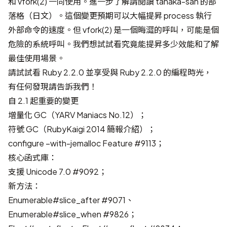
和 vfork(2) 一同使用。進一步了解請閱讀
tanaka-san 的部
落格（日文）
。這個變更預期可以大幅提昇 process 執行
外部命令的速度。但 vfork(2) 是一個晦澀的呼叫，可能是個
危險的系統呼叫。我們想試試看究竟能提昇多少效能和了解
最佳使用場景。
請試試看 Ruby 2.2.0 並享受與 Ruby 2.2.0 的編程時光，
有任何發現請告訴我們！
自 2.1 起重要的變更
增量化 GC
（
YARV Maniacs No.12
）；
符號 GC
（
RubyKaigi 2014 簡報介紹
）；
configure –with-jemalloc
Feature #9113
；
核心函式庫：
支援 Unicode 7.0
#9092
；
新方法：
Enumerable#slice_after
#9071
、
Enumerable#slice_when
#9826
；