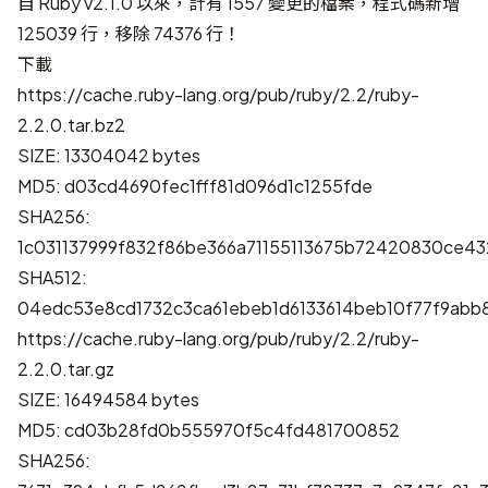
自 Ruby v2.1.0 以來，計有 1557 變更的檔案，程式碼新增
125039 行，移除 74376 行！
下載
https://cache.ruby-lang.org/pub/ruby/2.2/ruby-
2.2.0.tar.bz2
SIZE: 13304042 bytes
MD5: d03cd4690fec1fff81d096d1c1255fde
SHA256:
1c031137999f832f86be366a71155113675b72420830ce4
SHA512:
04edc53e8cd1732c3ca61ebeb1d6133614beb10f77f9ab
https://cache.ruby-lang.org/pub/ruby/2.2/ruby-
2.2.0.tar.gz
SIZE: 16494584 bytes
MD5: cd03b28fd0b555970f5c4fd481700852
SHA256: