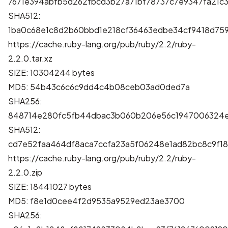
7671e394abfb5d262fbcd3b27a71bf78737c7e9347fa21
SHA512:
1ba0c68e1c8d2b60bbd1e218cf36463edbe34cf9418d759
https://cache.ruby-lang.org/pub/ruby/2.2/ruby-
2.2.0.tar.xz
SIZE: 10304244 bytes
MD5: 54b43c6c6c9dd4c4b08ceb03ad0ded7a
SHA256:
848714e280fc5fb44dbac3b060b206e56c1947006324e
SHA512:
cd7e52faa464df8aca7ccfa23a5f06248e1ad82bc8c9f1
https://cache.ruby-lang.org/pub/ruby/2.2/ruby-
2.2.0.zip
SIZE: 18441027 bytes
MD5: f8e1d0cee4f2d9535a9529ed23ae3700
SHA256: