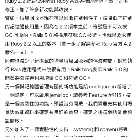
Ruby 2.2 針對使用者對 Ruby 各式各樣的需求，做了許多
修正、加了許多新功能與改良。
譬如，垃圾回收器現在可以回收符號物件了。這降低了符號
的記憶體使用量，因為在 2.2 版本之前，符號是不可以被
GC 回收的。Rails 5.0 將採用符號 GC 技術，也就是要求使
用 Ruby 2.2 以上的版本（進一步了解請參考
Rails 官方 4.2
發佈一文
）。
同時也減少了新搭載的增量垃圾回收器的停滯時間，對於執
行 Rails 應用程式來說很有用。
Rails blog
表示 Rails 5.0 的
開發將會完善利用增量 GC 和符號 GC。
另一個與記憶體管理有關的新功能是給 configure.in 新增了
一個設定，可以啟用 jemalloc，請參考
Feature #9113
。這
是一個實驗性的功能，預設沒有開啟。我們需要蒐集使用場
景與效能資料來確定有良好的效果，確定之後這個功能會預
設開啟。
另外加入了一個實驗性的支持，system() 和 spawn() 呼叫