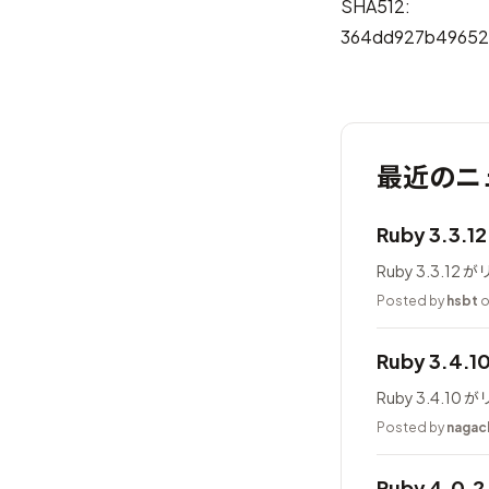
SHA512:
364dd927b49652
最近のニ
Ruby 3.3.
Ruby 3.3.1
Posted by
hsbt
o
Ruby 3.4.
Ruby 3.4.1
Posted by
nagac
Ruby 4.0