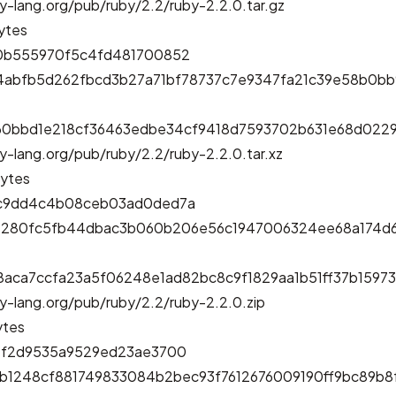
y-lang.org/pub/ruby/2.2/ruby-2.2.0.tar.gz
ytes
0b555970f5c4fd481700852
94abfb5d262fbcd3b27a71bf78737c7e9347fa21c39e58b0b
60bbd1e218cf36463edbe34cf9418d7593702b631e68d0229
y-lang.org/pub/ruby/2.2/ruby-2.2.0.tar.xz
ytes
c9dd4c4b08ceb03ad0ded7a
e280fc5fb44dbac3b060b206e56c1947006324ee68a174d
8aca7ccfa23a5f06248e1ad82bc8c9f1829aa1b51ff37b159
y-lang.org/pub/ruby/2.2/ruby-2.2.0.zip
ytes
4f2d9535a9529ed23ae3700
2b1248cf881749833084b2bec93f7612676009190ff9bc89b8