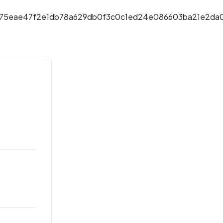
75eae47f2e1db78a629db0f3c0c1ed24e086603ba21e2da