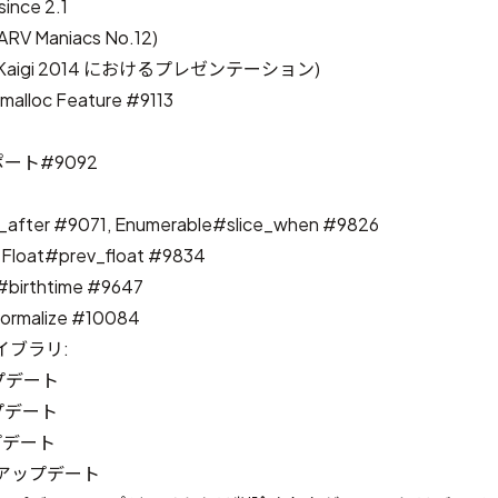
ince 2.1
ARV Maniacs No.12
)
yKaigi 2014 におけるプレゼンテーション
)
emalloc
Feature #9113
サポート
#9092
_after
#9071
, Enumerable#slice_when
#9826
 Float#prev_float
#9834
e#birthtime
#9647
ormalize
#10084
イブラリ:
アップデート
ップデート
ップデート
.5 アップデート