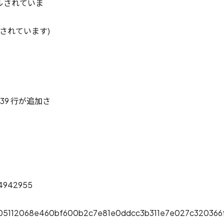
ンドルされていま
ドルされています)
39 行が追加さ
f4942955
05112068e460bf600b2c7e81e0ddcc3b311e7e027c320366