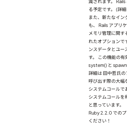
減されます。 Rails
る予定です。 (詳
また、新たなインク
も、 Rails ア
メモリ管理に関するも
れたオプションで
ンスデータとユー
す。 この機能の
system() と 
詳細は
田中哲氏の
呼び出す際の大幅な
システムコールで
システムコールを
と思っています。
Ruby 2.2.
ください！