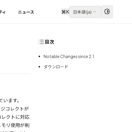
⌘
K
ティ
ニュース
日本語
(
ja
)
目次
Notable Changes since 2.1
ダウンロード
れています。
ベージコレクトが
ジコレクトに対応
のメモリ使用が削