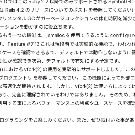
 5.0 ではこの Ruby 2.2 以降でのみサポートされる Symbol 
細は
Rails 4.2 のリリースについてのポスト
を参照してください)
リメンタル GC がガーベージコレクションの休止時間を減少さ
プリケーションを動かすのに役立ちます。
う一つの機能は、 jemalloc を使用できるように
configur
す。
Feature #9113
これは現段階では実験的な機能で、われわ
スケースを確認できるまで、デフォルトでは動作しないように
有効性が確認でき次第、デフォルトで有効にする予定です。
spawn() における vfork(2) の使用を実験的にサポートしました。
ブログエントリ
を参照してください。 この機能によって外部
高速化が期待されます。 しかし、vfork(2) は使い方によっ
あり、完全に理解されているわけではありません。 そのため、
利用する事によるパフォーマンス上の利点やユースケースを確
0 でのプログラミングをお楽しみください。また、ぜひ気付いた事が