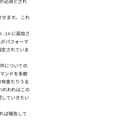
GC が必須とされ
せます。 これ
に追加さ
e.in
れがパフォーマ
設定されていま
 この件についての
コマンドを多数
ては有害たりうる
われわれはこの
認していきたい
あれば報告して