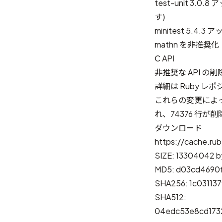
test-unit 3
す)
minitest 5.
mathn を非推奨化
C API
非推奨な API の削
詳細は
Ruby レポ
これらの変更によって
れ、74376 行が
ダウンロード
https://cache.rub
SIZE: 13304042 b
MD5: d03cd4690f
SHA256: 1c03113
SHA512:
04edc53e8cd173