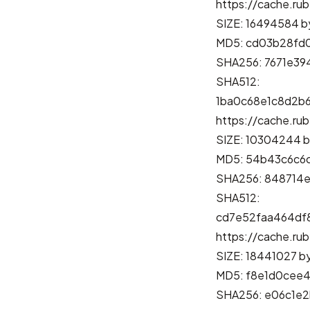
https://cache.rub
SIZE: 16494584 b
MD5: cd03b28fd
SHA256: 7671e3
SHA512:
1ba0c68e1c8d2b
https://cache.rub
SIZE: 10304244 b
MD5: 54b43c6c6
SHA256: 848714
SHA512:
cd7e52faa464df
https://cache.rub
SIZE: 18441027 b
MD5: f8e1d0cee
SHA256: e06c1e