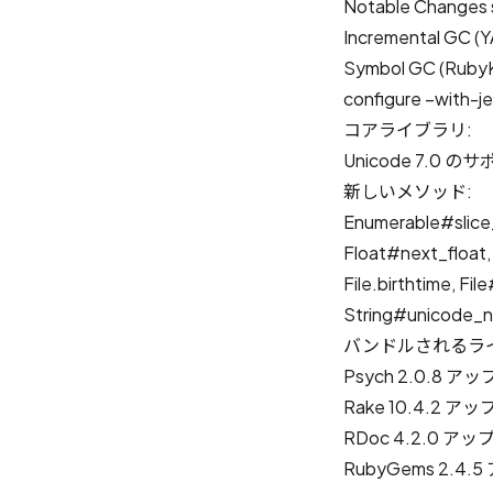
Notable Changes s
Incremental GC
(
Y
Symbol GC
(
Rub
configure –with-j
コアライブラリ:
Unicode 7.0 の
新しいメソッド:
Enumerable#slice
Float#next_float,
File.birthtime, Fil
String#unicode_n
バンドルされるラ
Psych 2.0.8 
Rake 10.4.2 ア
RDoc 4.2.0 ア
RubyGems 2.4