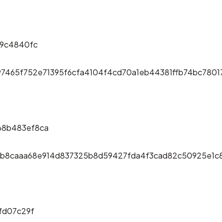
b9c4840fc
7465f752e71395f6cfa4104f4cd70a1eb44381ffb74bc7801
68b483ef8ca
73b8caaa68e914d837325b8d59427fda4f3cad82c50925e1
fd07c29f