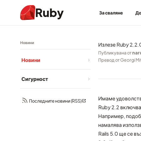
Ruby
За сваляне
До
Новини
Излезе Ruby 2.2.
Публикувана от
nar
Новини
Превод от Georgi Mi
Сигурност
Имаме удоволств
Последните новини (RSS)
Ruby 2.2 включв
Например, подобр
намалява използв
Rails 5.0 ще се 