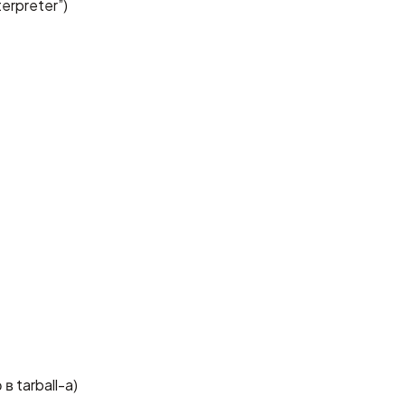
erpreter”
)
 tarball-a)