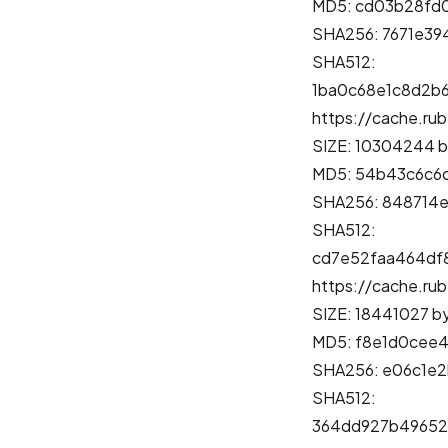
MD5: cd03b28fd
SHA256: 7671e3
SHA512:
1ba0c68e1c8d2b
https://cache.rub
SIZE: 10304244 b
MD5: 54b43c6c6
SHA256: 848714
SHA512:
cd7e52faa464df
https://cache.rub
SIZE: 18441027 b
MD5: f8e1d0cee
SHA256: e06c1e
SHA512:
364dd927b49652