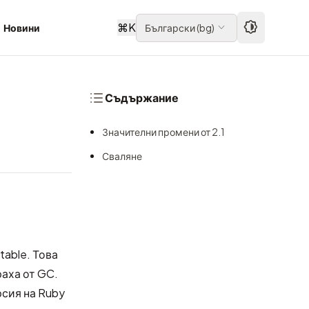
⌘
K
Новини
Български
(
bg
)
Съдържание
Значителни промени от 2.1
Сваляне
table. Това
раха от GC.
рсия на Ruby