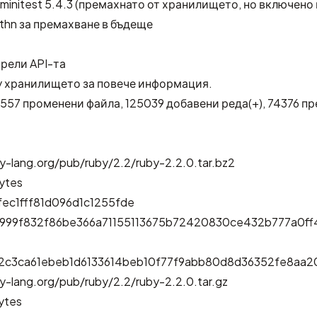
initest 5.4.3 (премахнато от хранилището, но включено в 
thn за премахване в бъдеще
рели API-та
y хранилището
за повече информация.
1557 променени файла, 125039 добавени реда(+), 74376 п
y-lang.org/pub/ruby/2.2/ruby-2.2.0.tar.bz2
ytes
ec1fff81d096d1c1255fde
7999f832f86be366a71155113675b72420830ce432b777a0f
2c3ca61ebeb1d6133614beb10f77f9abb80d8d36352fe8aa2
y-lang.org/pub/ruby/2.2/ruby-2.2.0.tar.gz
ytes