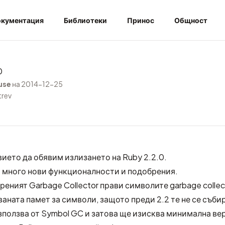
кументация
Библиотеки
Принос
Общност
0
use
на 2014-12-25
trev
ието да обявим излизането на Ruby 2.2.0.
а много нови функционалности и подобрения.
еният Garbage Collector прави символите garbage collec
аната памет за символи, защото преди 2.2 те не се съби
възползва от Symbol GC и затова ще изисква минимална ве