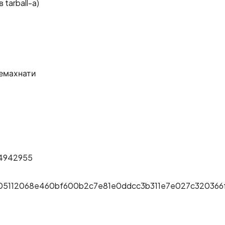
tarball-а)
ремахнати
f4942955
05112068e460bf600b2c7e81e0ddcc3b311e7e027c320366