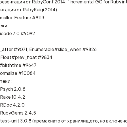
резентация от RubyConf 2014: “Incremental GC for Ruby int
нтация от RubyKaigi 2014
)
emalloc
Feature #9113
еки:
icode 7.0
#9092
_after
#9071
, Enumerable#slice_when
#9826
 Float#prev_float
#9834
e#birthtime
#9647
ormalize
#10084
теки:
Psych 2.0.8
Rake 10.4.2
 RDoc 4.2.0
 RubyGems 2.4.5
est-unit 3.0.8 (премахнато от хранилището, но включено в