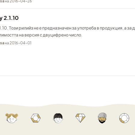
sa
на 2016-04-26
 2.1.10
.10. Този рилийз не е предназначен за употреба в продукция, а за д
тимостта на версия с двуцифрено число.
sa
на 2016-04-01