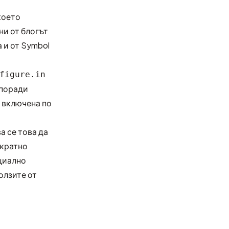
което
ни от
блогът
а и от Symbol
figure.in
 поради
е включена по
ва се това да
ократно
нциално
олзите от