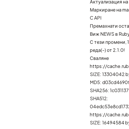
Актуализация нa m
Маркиране на ma
C API
Премахнати оста
Виж
NEWS в Rub
С тези промени, 
реда(-) от 2.1.0!
Сваляне
https://cache.rub
SIZE: 13304042 b
MD5: d03cd4690f
SHA256: 1c03113
SHA512:
04edc53e8cd173
https://cache.rub
SIZE: 16494584 b