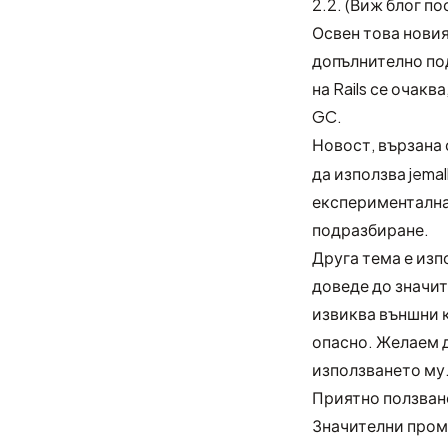
2.2. (Виж
блог пос
Освен това новият
допълнително под
на Rails
се очаква,
GC.
Новост, вързана 
да използва jemal
експерименталнат
подразбиране.
Друга тема е
изпо
доведе до значит
извиква външни к
опасно. Желаем д
използването му
Приятно ползване
Значителни проме