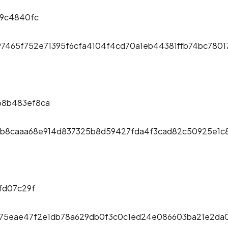
b9c4840fc
7465f752e71395f6cfa4104f4cd70a1eb44381ffb74bc7801
68b483ef8ca
73b8caaa68e914d837325b8d59427fda4f3cad82c50925e1
fd07c29f
75eae47f2e1db78a629db0f3c0c1ed24e086603ba21e2da