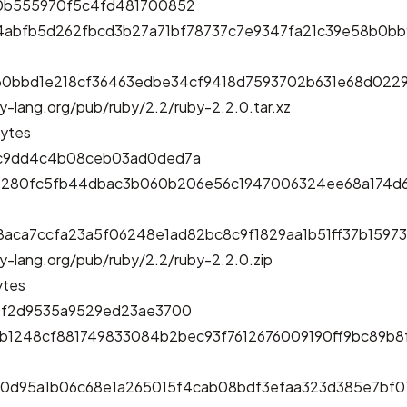
0b555970f5c4fd481700852
94abfb5d262fbcd3b27a71bf78737c7e9347fa21c39e58b0b
60bbd1e218cf36463edbe34cf9418d7593702b631e68d0229
y-lang.org/pub/ruby/2.2/ruby-2.2.0.tar.xz
ytes
c9dd4c4b08ceb03ad0ded7a
e280fc5fb44dbac3b060b206e56c1947006324ee68a174d
8aca7ccfa23a5f06248e1ad82bc8c9f1829aa1b51ff37b159
y-lang.org/pub/ruby/2.2/ruby-2.2.0.zip
ytes
4f2d9535a9529ed23ae3700
2b1248cf881749833084b2bec93f7612676009190ff9bc89b8
0d95a1b06c68e1a265015f4cab08bdf3efaa323d385e7bf0