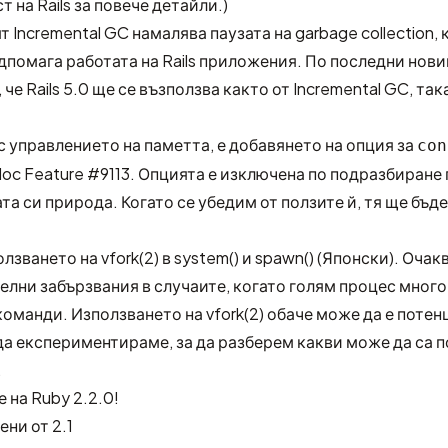
т на Rails
за повече детайли.)
 Incremental GC намалява паузата на garbage collection, 
помага работата на Rails приложения. По последни нови
 че Rails 5.0 ще се възползва както от Incremental GC, так
с управлението на паметта, е добавянето на опция за
con
loc
Feature #9113
. Опцията е изключена по подразбиране
а си природа. Когато се убедим от ползите й, тя ще бъд
лзването на vfork(2) в system() и spawn() (Японски)
. Очак
елни забързвания в случаите, когато голям процес мног
оманди. Използването на vfork(2) обаче може да е поте
а експериментираме, за да разберем какви може да са п
.
 на Ruby 2.2.0!
ни от 2.1