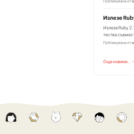
Публикувана от
u
Излезе Ruby
Излезе Ruby 2.1
тества съвмес
Публикувана от
u
Още новини...