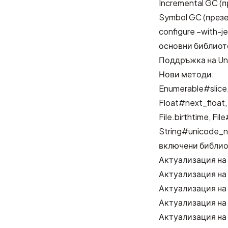
Incremental GC
(
п
Symbol GC
(
презе
configure –with-j
основни библиот
Поддръжка на Un
Нови методи:
Enumerable#slice
Float#next_float,
File.birthtime, Fil
String#unicode_n
включени библио
Актуализация на 
Актуализация на 
Актуализация на
Актуализация на
Актуализация на t