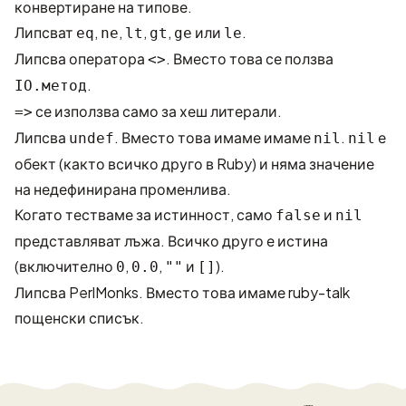
конвертиране на типове.
Липсват
,
,
,
,
или
.
eq
ne
lt
gt
ge
le
Липсва оператора
. Вместо това се ползва
<>
.
IO.метод
се използва само за хеш литерали.
=>
Липсва
. Вместо това имаме имаме
.
е
undef
nil
nil
обект (както всичко друго в Ruby) и няма значение
на недефинирана променлива.
Когато тестваме за истинност, само
и
false
nil
представляват лъжа. Всичко друго е истина
(включително
,
,
и
).
0
0.0
""
[]
Липсва
PerlMonks
. Вместо това имаме ruby-talk
пощенски списък.