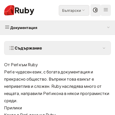
Ruby
Български
Документация
Съдържание
Oт Perl към Ruby
Perl е чудесен език, с богата документация и
прекрасно общество. Въпреки това езикът е
неприветлив и сложен. Ruby наследява много от
нещата, направили Perl икона в някои програмистки
среди.
Прилики
Както в Perl, така и в Ruby …