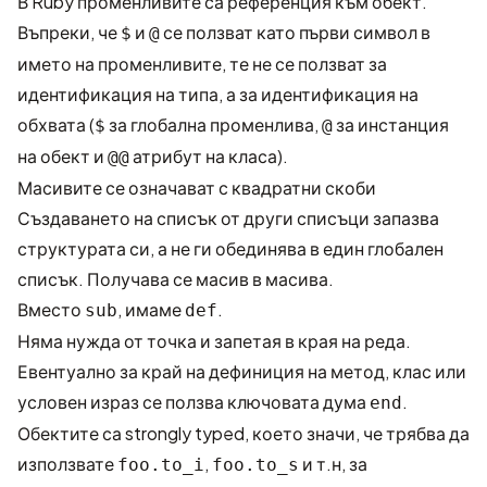
В Ruby променливите са референция към обект.
Въпреки, че
и
се ползват като първи символ в
$
@
името на променливите, те не се ползват за
идентификация на типа, а за идентификация на
обхвата (
за глобална променлива,
за инстанция
$
@
на обект и
атрибут на класа).
@@
Масивите се означават с квадратни скоби
Създаването на списък от други списъци запазва
структурата си, а не ги обединява в един глобален
списък. Получава се масив в масива.
Вместо
, имаме
.
sub
def
Няма нужда от точка и запетая в края на реда.
Евентуално за край на дефиниция на метод, клас или
условен израз се ползва ключовата дума
.
end
Обектите са strongly typed, което значи, че трябва да
използвате
,
и т.н, за
foo.to_i
foo.to_s