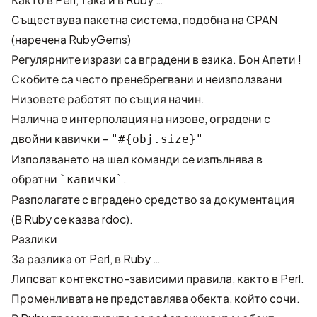
Съществува пакетна система, подобна на CPAN
(наречена
RubyGems
)
Регулярните изрази са вградени в езика. Бон Апети !
Скобите са често пренебрегвани и неизползвани
Низовете работят по същия начин.
Налична е интерполация на низове, оградени с
двойни кавички –
"#{obj.size}"
Използването на шел команди се изпълнява в
обратни
.
`кавички`
Разполагате с вградено средство за документация
(В Ruby се казва rdoc).
Разлики
За разлика от Perl, в Ruby …
Липсват контекстно-зависими правила, както в Perl.
Променливата не представлява обекта, който сочи.