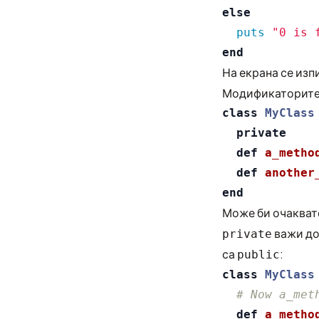
else
puts
"0 is 
end
На екрана се изп
Модификаторите 
class
MyClass
private
def
a_metho
def
another
end
Може би очаква
важи до
private
са
:
public
class
MyClass
# Now a_met
def
a_metho