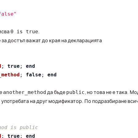
false"
исва
.
0 is true
за достъп важат до края на декларацията
d
;
true
;
end
_method
;
false
;
end
те
да бъде
, но това не е така. 
another_method
public
 употребата на друг модификатор. По подразбиране вси
hod is public
d
;
true
;
end