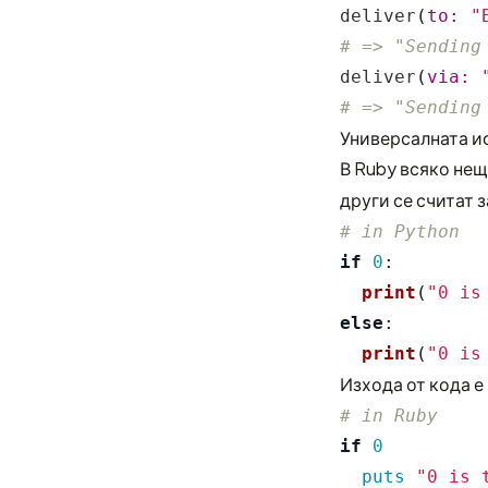
deliver
(
to: 
"
# => "Sending
deliver
(
via: 
# => "Sending
Универсалната и
В Ruby всяко нещ
други се считат 
if
0
:
print
(
"
0 is
else
:
print
(
"
0 is
Изхода от кода е
# in Ruby
if
0
puts
"0 is 