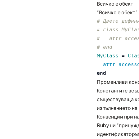
Всичко е обект
“Всичко е обект”
# Двете дефин
# class MyCla
#   attr_acce
# end
MyClass
=
Cla
attr_access
end
Променливи кон
Константите всъ
съществуваща ко
изпълнението на 
Конвенции при н
Ruby ни “принуж
идентификаторът 