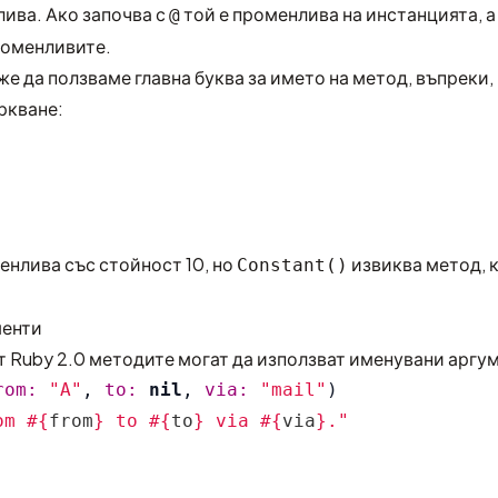
ива. Ако започва с
той е променлива на инстанцията, а
@
роменливите.
е да ползваме главна буква за името на метод, въпреки,
ркване:
енлива със стойност 10, но
извиква метод, 
Constant()
менти
от Ruby 2.0 методите могат да използват именувани аргу
rom: 
"A"
,
to: 
nil
,
via: 
"mail"
)
om 
#{
from
}
 to 
#{
to
}
 via 
#{
via
}
."