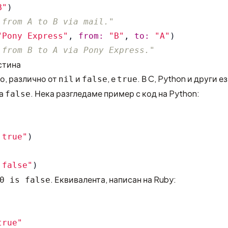
B"
)
 from A to B via mail."
"Pony Express"
,
from: 
"B"
,
to: 
"A"
)
 from B to A via Pony Express."
стина
о, различно от
и
, е
. В C, Python и други 
nil
false
true
за
. Нека разгледаме пример с код на Python:
false
 true
"
)
 false
"
)
. Еквивалента, написан на Ruby:
0 is false
true"