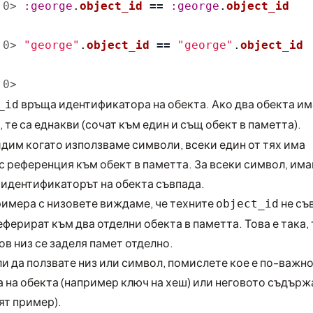
:0>
:george
.
object_id
==
:george
.
object_id
:0>
"george"
.
object_id
==
"george"
.
object_id
:0>
връща идентификатора на обекта. Ако два обекта им
_id
, те са еднакви (сочат към един и същ обект в паметта).
дим когато използваме символи, всеки един от тях има
 референция към обект в паметта. За всеки символ, им
 идентификаторът на обекта съвпада.
римера с низовете виждаме, че техните
не съ
object_id
реферират към два отделни обекта в паметта. Това е така,
ов низ се заделя памет отделно.
ли да ползвате низ или символ, помислете кое е по-важно
 на обекта (например ключ на хеш) или неговото съдърж
ят пример).