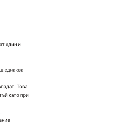
ат един и
ащ еднаква
впадат. Това
 тъй като при
:
ание