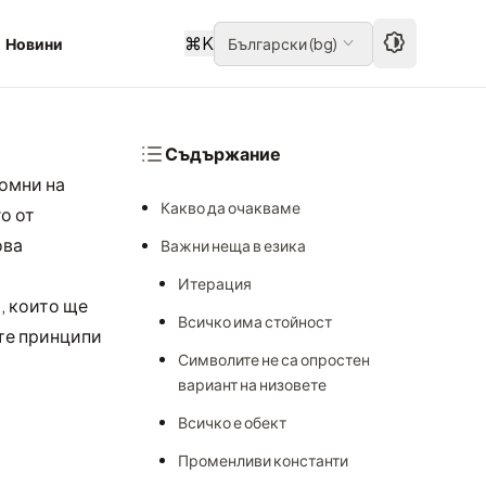
⌘
K
Новини
Български
(
bg
)
Съдържание
помни на
Какво да очакваме
о от
ова
Важни неща в езика
Итерация
, които ще
Всичко има стойност
ите принципи
Символите не са опростен
вариант на низовете
Всичко е обект
Променливи константи