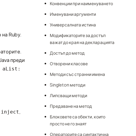
Конвенции при наименуването
Именувани аргументи
Универсалната истина
 на Ruby.
Модификаторите за достъп
важат до края на декларацията
раторите.
Достъп до метод
 Java преди
Отворени класове
 aList:
Методи със странни имена
Singleton методи
Липсващи методи
Предаване на метод
,
,
inject
Блоковете са обекти, които
просто не го знаят
Операторите са синтактична