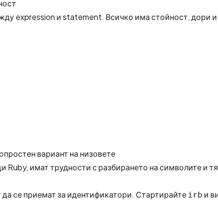
ност
ду expression и statement. Всичко има стойност, дори и 
опростен вариант на низовете
и Ruby, имат трудности с разбирането на символите и т
 да се приемат за идентификатори. Стартирайте
и в
irb