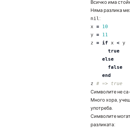
Всичко има стой
Няма разлика меж
:
nil
x
=
10
y
=
11
z
=
if
x
<
y
true
else
false
end
z
# => true
Символите не са 
Много хора, учещ
употреба.
Символите могат
разликата: