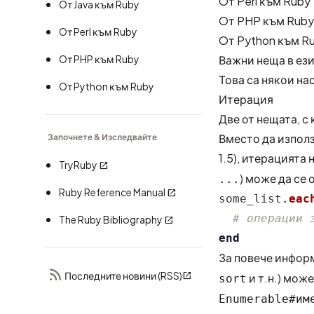
Oт Perl към Ruby
Oт Java към Ruby
Oт PHP към Ruby
Oт Perl към Ruby
Oт Python към R
Oт PHP към Ruby
Важни неща в ез
Това са някои на
Oт Python към Ruby
Итерация
Две от нещата, с
Вместо да използ
Започнете & Изследвайте
1.5), итерацията 
TryRuby
) може да се
...
Ruby Reference Manual
some_list
.
eac
# операции 
The Ruby Bibliography
end
За повече инфор
Последните новини (RSS)
и т.н.) мож
sort
Enumerable#им