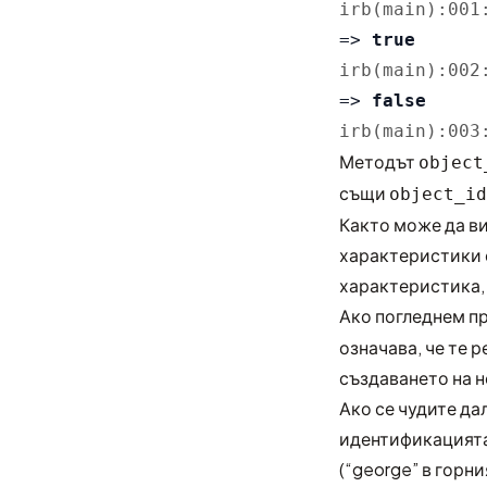
irb(main):001
=>
true
irb(main):002
=>
false
irb(main):003
Методът
object
същи
object_id
Както може да ви
характеристики с
характеристика,
Ако погледнем п
означава, че те 
създаването на н
Ако се чудите да
идентификацията
(“george” в горни