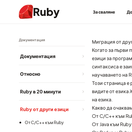
Ruby
За сваляне
До
Документация
Миграция от дру
Когато за първи п
Документация
езици за програм
синтаксиса е заим
Относно
научаването на R
Този страница е 
видите от езика
Ruby в 20 минути
на езика.
Какво да очаква
Ruby от други езици
Oт C/C++ към Ru
Oт C/C++ към Ruby
Oт Java към Ruby