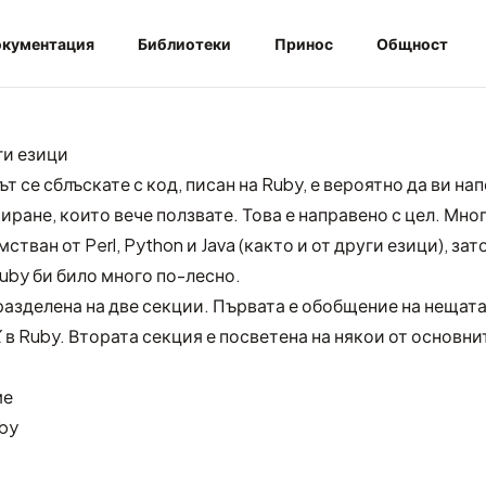
кументация
Библиотеки
Принос
Общност
ги езици
ът се сблъскате с код, писан на Ruby, е вероятно да ви на
иране, които вече ползвате. Това е направено с цел. Мног
стван от Perl, Python и Java (както и от други езици), зат
uby би било много по-лесно.
разделена на две секции. Първата е обобщение на нещата
X
в Ruby. Втората секция е посветена на някои от основн
ме
by