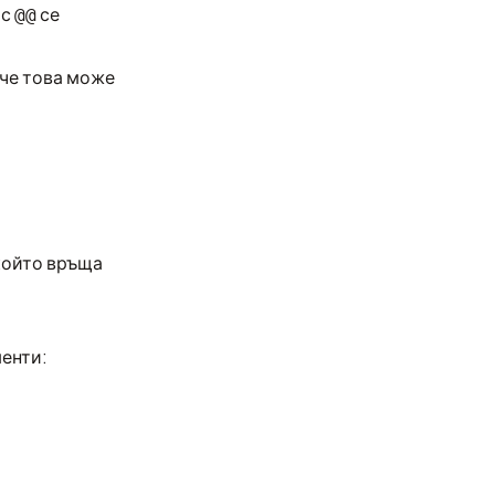
 с
се
@@
 че това може
който връща
менти: