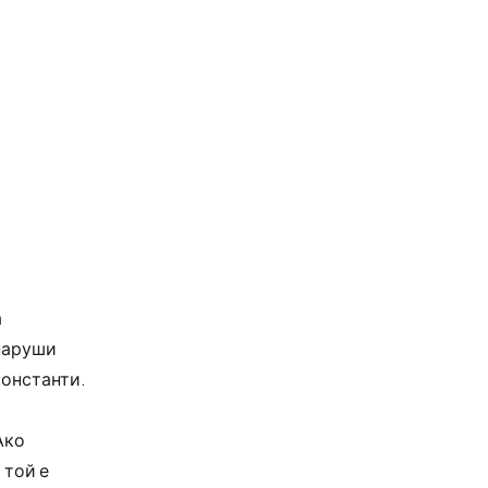
а
наруши
онстанти.
Ако
, той е