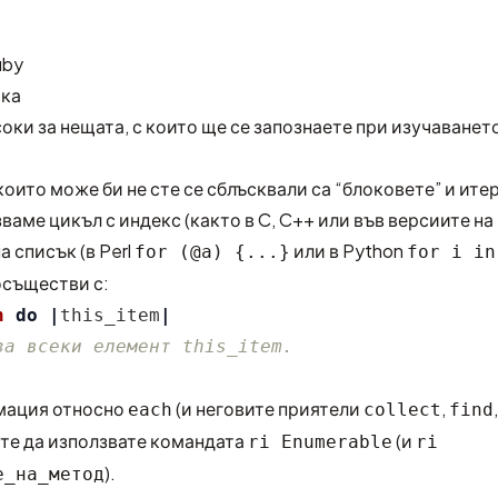
uby
ика
соки за нещата, с които ще се запознаете при изучаването
 които може би не сте се сблъсквали са “блоковете” и ите
ваме цикъл с индекс (както в C, C++ или във версиите на
на списък (в Perl
или в Python
for (@a) {...}
for i in
 осъществи с:
h
do
|
this_item
|
за всеки елемент this_item.
мация относно
(и неговите приятели
,
each
collect
find
ете да използвате командата
(и
ri Enumerable
ri
).
е_на_метод