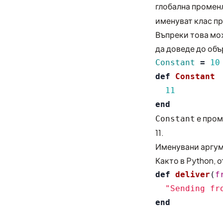
глобална променл
именуват клас п
Въпреки това мож
да доведе до объ
Constant
=
10
def
Constant
11
end
е пром
Constant
11.
Именувани аргу
Както в Python, 
def
deliver
(
f
"Sending fr
end