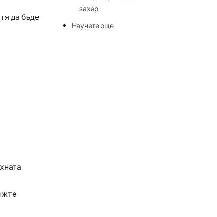
захар
тя да бъде
Научете още
яхната
ижте