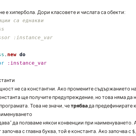
 не е хипербола. Дори класовете и числата са обекти:
иции са еднакви
ss
ssor :instance_var
ss
.
new
do
or
:instance_var
станти
щност не са константни. Ако промените съдържанието н
нстанта ще получите предупреждение, но това няма да 
програмата. Това не значи, че
трябва
да предефинирате к
аименуването
дава” да ползваме някои конвенции при наименуването. 
започва с главна буква, той е константа. Ако започва с
$