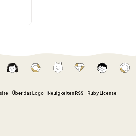
site
Über das Logo
Neuigkeiten RSS
Ruby License