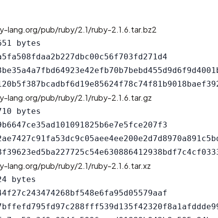
y-lang.org/pub/ruby/2.1/ruby-2.1.6.tar.bz2
51 bytes

a5fa508fdaa2b227dbc00c56f703fd271d4

3be35a4a7fbd64923e42efb70b7bebd455d9d6f9d4001b
y-lang.org/pub/ruby/2.1/ruby-2.1.6.tar.gz
10 bytes

9b6647ce35ad101091825b6e7e5fce207f3

2ae7427c91fa53dc9c05aee4ee200e2d7d8970a891c5bd
y-lang.org/pub/ruby/2.1/ruby-2.1.6.tar.xz
4 bytes

44f27c243474268bf548e6fa95d05579aaf

7bffefd795fd97c288fff539d135f42320f8a1afddde99