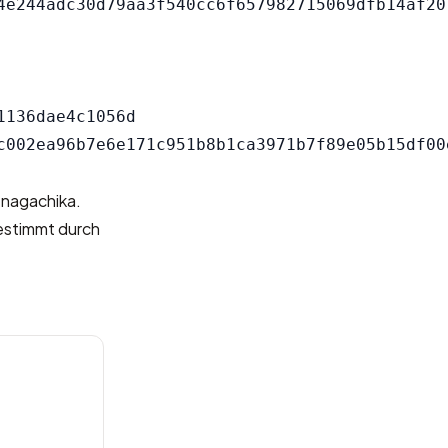
136dae4c1056d

 nagachika.
bestimmt durch