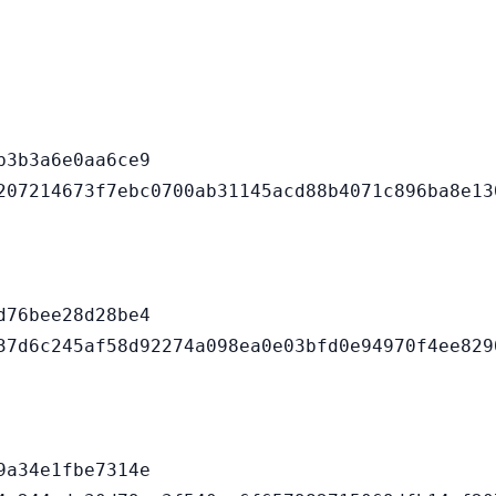
3b3a6e0aa6ce9

76bee28d28be4

a34e1fbe7314e
