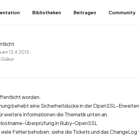
entation
Bibliotheken
Beitragen
Community
ntlicht
a
am 13.4.2015
 Gülker
öffentlicht worden.
chung behebt eine Sicherheitslücke in der OpenSSL-Erweiter
ür weitere Informationen die Thematik unten an.
Hostname-Überprüfung in Ruby-OpenSSL
iele Fehler behoben; siehe die
Tickets
und das
ChangeLog