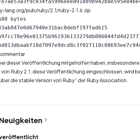
y-lang.org/pub/ruby/2.1/ruby-2.1.6.zip
80 bytes

33ab847e0d67940e31bac0debf197fad615

b97cc78e96e01375b961936133279db806044fd4d23771
skommentar
 bei dieser Veröffentlichung mitgeholfen haben, insbesondere
 von Ruby 2.1, diese Veröffentlichung eingeschlossen, wird 
über die stabile Version von Ruby“
der Ruby Association
.
 Neuigkeiten
veröffentlicht