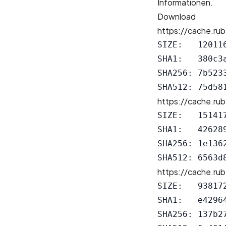
Informationen.
Download
https://cache.rub
SIZE:   120116
SHA1:   380c3
SHA256: 7b523
https://cache.rub
SIZE:   151417
SHA1:   42628
SHA256: 1e136
https://cache.rub
SIZE:   938172
SHA1:   e4296
SHA256: 137b2