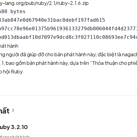
y-lang.org/pub/ruby/2.1/ruby-2.1.6.zip
80 bytes

33ab847e0d67940e31bac0debf197fad615

b97cc78e96e01375b961936133279db806044fd4d23771
hát hành
g người đã giúp đỡ cho bản phát hành này, đặc biệt là nagac
2.1, bao gồm bản phát hành này, dựa trên “Thỏa thuận cho phi
p hội Ruby
.
hất
uby 3.2.10