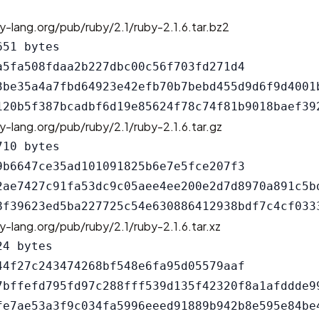
y-lang.org/pub/ruby/2.1/ruby-2.1.6.tar.bz2
51 bytes

a5fa508fdaa2b227dbc00c56f703fd271d4

3be35a4a7fbd64923e42efb70b7bebd455d9d6f9d4001b
y-lang.org/pub/ruby/2.1/ruby-2.1.6.tar.gz
10 bytes

9b6647ce35ad101091825b6e7e5fce207f3

2ae7427c91fa53dc9c05aee4ee200e2d7d8970a891c5bd
y-lang.org/pub/ruby/2.1/ruby-2.1.6.tar.xz
4 bytes

44f27c243474268bf548e6fa95d05579aaf

7bffefd795fd97c288fff539d135f42320f8a1afddde99