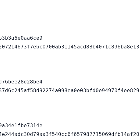
3b3a6e0aa6ce9

76bee28d28be4

a34e1fbe7314e
