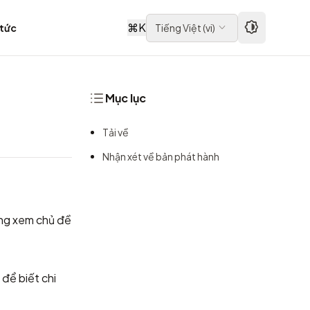
⌘
K
 tức
Tiếng Việt
(
vi
)
Mục lục
Tải về
Nhận xét về bản phát hành
òng xem chủ đề
để biết chi