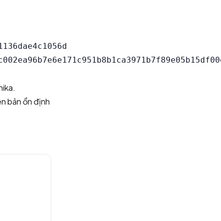
136dae4c1056d

hika.
ên bản ổn định