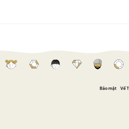
Bảo mật
Về 