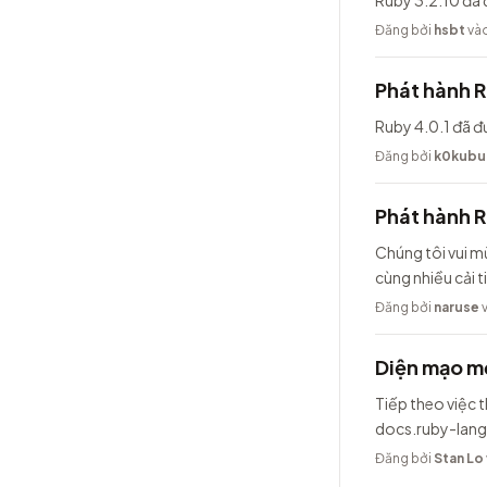
Ruby 3.2.10 đã 
Đăng bởi
hsbt
vào
Phát hành R
Ruby 4.0.1 đã đ
Đăng bởi
k0kubu
Phát hành 
Chúng tôi vui m
cùng nhiều cải t
Đăng bởi
naruse
v
Diện mạo mớ
Tiếp theo việc t
docs.ruby-lang
Đăng bởi
Stan Lo