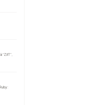
à “ZJIT”,
 Ruby: