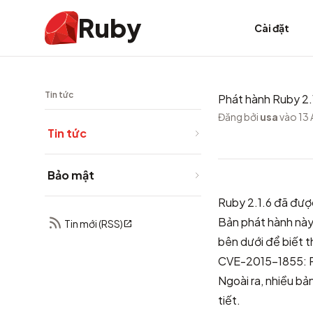
Ruby
Cài đặt
Tin tức
Phát hành Ruby 2.
Đăng bởi
usa
vào 13 
Tin tức
Bảo mật
Ruby 2.1.6 đã đượ
Bản phát hành này
Tin mới (RSS)
bên dưới để biết t
CVE-2015-1855: R
Ngoài ra, nhiều b
tiết.