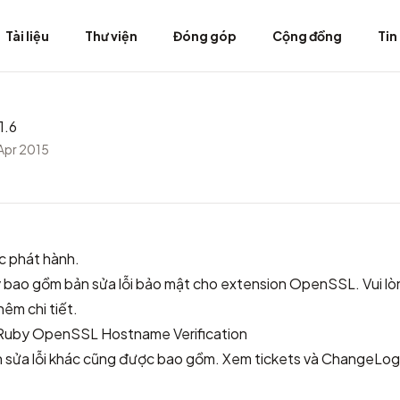
Tài liệu
Thư viện
Đóng góp
Cộng đồng
Tin
1.6
Apr 2015
c phát hành.
 bao gồm bản sửa lỗi bảo mật cho extension OpenSSL. Vui l
hêm chi tiết.
uby OpenSSL Hostname Verification
ản sửa lỗi khác cũng được bao gồm. Xem
tickets
và
ChangeLog