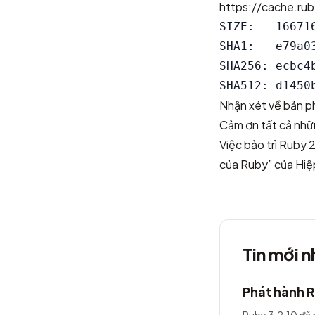
https://cache.rub
SIZE:   166716
SHA1:   e79a0
SHA256: ecbc4
Nhận xét về bản p
Cảm ơn tất cả nhữn
Việc bảo trì Ruby 
của Ruby” của
Hiệ
Tin mới n
Phát hành R