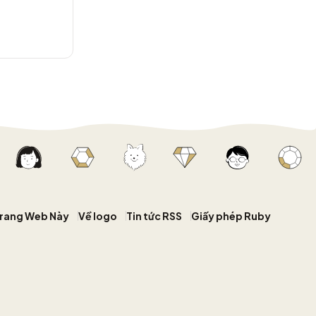
Trang Web Này
Về logo
Tin tức RSS
Giấy phép Ruby