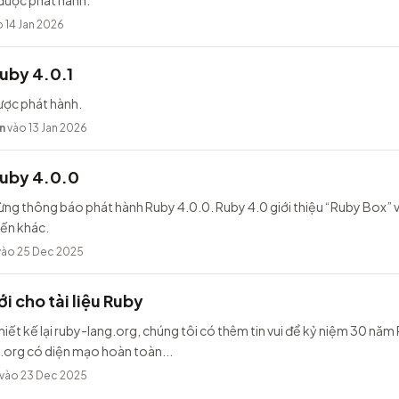
được phát hành.
 14 Jan 2026
uby 4.0.1
ược phát hành.
n
vào 13 Jan 2026
Ruby 4.0.0
ừng thông báo phát hành Ruby 4.0.0. Ruby 4.0 giới thiệu “Ruby Box” v
iến khác.
ào 25 Dec 2025
i cho tài liệu Ruby
hiết kế lại ruby-lang.org, chúng tôi có thêm tin vui để kỷ niệm 30 năm
.org có diện mạo hoàn toàn...
vào 23 Dec 2025