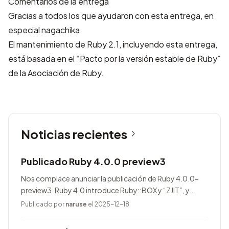
Comentarios de la entrega
Gracias a todos los que ayudaron con esta entrega, en
especial nagachika.
El mantenimiento de Ruby 2.1, incluyendo esta entrega,
está basada en el “Pacto por la versión estable de Ruby”
de la
Asociación de Ruby
.
Noticias recientes
Publicado Ruby 4.0.0 preview3
Nos complace anunciar la publicación de Ruby 4.0.0-
preview3. Ruby 4.0 introduce Ruby::BOX y “ZJIT”, y
agrega muchas mejoras.
Publicado por
naruse
el 2025-12-18