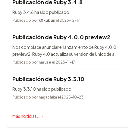
Publicación de Ruby 3.4.8
Ruby 3.4.8 ha sido publicado.
Publicado por
k0kubun
el 2025-12-17
Publicación de Ruby 4.0.0 preview2
Nos complace anunciar el lanzamiento de Ruby 4.0.0-
preview2. Ruby 4.0 actualiza su versión de Unicode a
17.0.0, entre otras novedades.
Publicado por
naruse
el 2025-11-17
Publicación de Ruby 3.3.10
Ruby 3.3.10 ha sido publicado.
Publicado por
nagachika
el 2025-10-23
Más noticias...