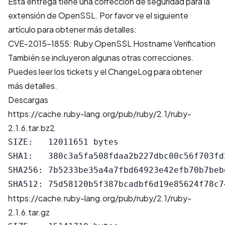
Esta entrega tiene una corrección de seguridad para la
extensión de OpenSSL. Por favor ve el siguiente
artículo para obtener más detalles:
CVE-2015-1855: Ruby OpenSSL Hostname Verification
También se incluyeron algunas otras correcciones.
Puedes leer los
tickets
y el
ChangeLog
para obtener
más detalles.
Descargas
https://cache.ruby-lang.org/pub/ruby/2.1/ruby-
2.1.6.tar.bz2
SIZE:   12011651 bytes

SHA1:   380c3a5fa508fdaa2b227dbc00c56f703fd2
SHA256: 7b5233be35a4a7fbd64923e42efb70b7beb
https://cache.ruby-lang.org/pub/ruby/2.1/ruby-
2.1.6.tar.gz