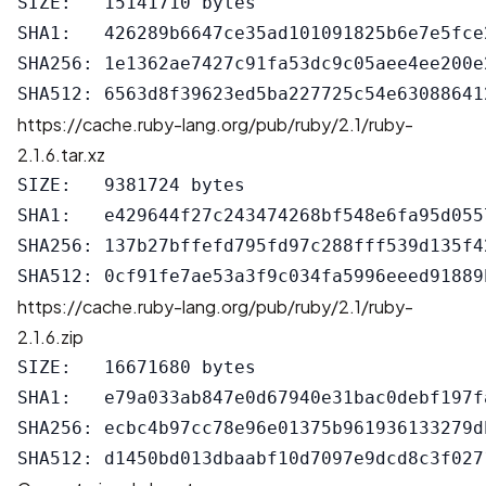
SIZE:   15141710 bytes

SHA1:   426289b6647ce35ad101091825b6e7e5fce2
SHA256: 1e1362ae7427c91fa53dc9c05aee4ee200e
https://cache.ruby-lang.org/pub/ruby/2.1/ruby-
2.1.6.tar.xz
SIZE:   9381724 bytes

SHA1:   e429644f27c243474268bf548e6fa95d0557
SHA256: 137b27bffefd795fd97c288fff539d135f4
https://cache.ruby-lang.org/pub/ruby/2.1/ruby-
2.1.6.zip
SIZE:   16671680 bytes

SHA1:   e79a033ab847e0d67940e31bac0debf197fa
SHA256: ecbc4b97cc78e96e01375b961936133279d