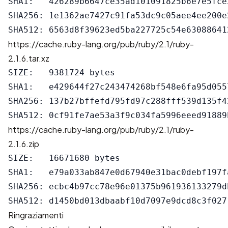
SHA1:   426289b6647ce35ad101091825b6e7e5fce2
SHA256: 1e1362ae7427c91fa53dc9c05aee4ee200e
https://cache.ruby-lang.org/pub/ruby/2.1/ruby-
2.1.6.tar.xz
SIZE:   9381724 bytes

SHA1:   e429644f27c243474268bf548e6fa95d0557
SHA256: 137b27bffefd795fd97c288fff539d135f4
https://cache.ruby-lang.org/pub/ruby/2.1/ruby-
2.1.6.zip
SIZE:   16671680 bytes

SHA1:   e79a033ab847e0d67940e31bac0debf197fa
SHA256: ecbc4b97cc78e96e01375b961936133279d
Ringraziamenti