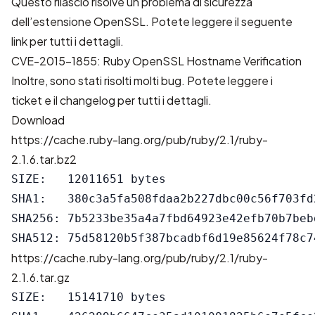
Questo rilascio risolve un problema di sicurezza
dell’estensione OpenSSL. Potete leggere il seguente
link per tutti i dettagli.
CVE-2015-1855: Ruby OpenSSL Hostname Verification
Inoltre, sono stati risolti molti bug. Potete leggere i
ticket
e il
changelog
per tutti i dettagli.
Download
https://cache.ruby-lang.org/pub/ruby/2.1/ruby-
2.1.6.tar.bz2
SIZE:   12011651 bytes

SHA1:   380c3a5fa508fdaa2b227dbc00c56f703fd2
SHA256: 7b5233be35a4a7fbd64923e42efb70b7beb
https://cache.ruby-lang.org/pub/ruby/2.1/ruby-
2.1.6.tar.gz
SIZE:   15141710 bytes
