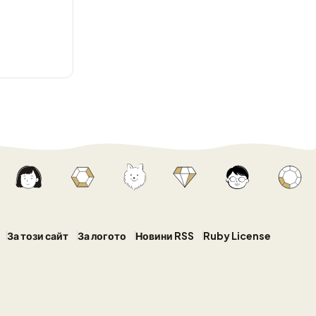
За този сайт
За логото
Новини RSS
Ruby License