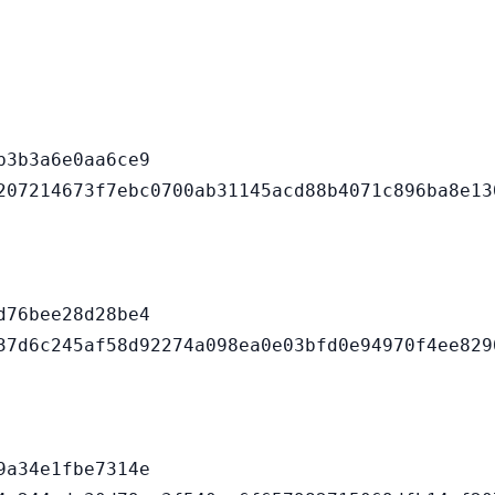
3b3a6e0aa6ce9

76bee28d28be4

a34e1fbe7314e
