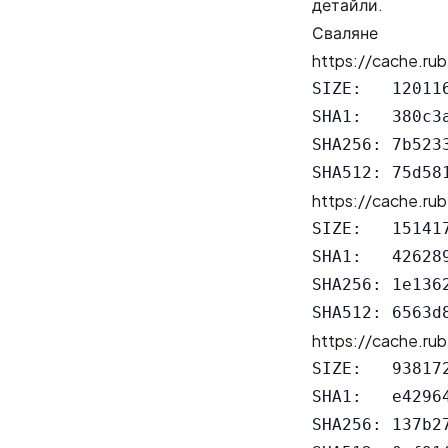
детайли.
Сваляне
https://cache.rub
SIZE:   120116
SHA1:   380c3
SHA256: 7b523
https://cache.rub
SIZE:   151417
SHA1:   42628
SHA256: 1e136
https://cache.rub
SIZE:   938172
SHA1:   e4296
SHA256: 137b2