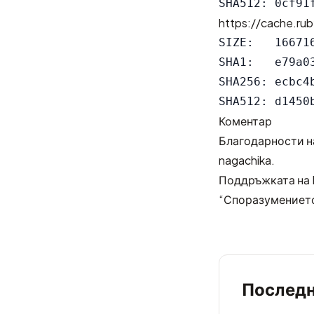
https://cache.rub
SIZE:   166716
SHA1:   e79a0
SHA256: ecbc4
Коментар
Благодарности на
nagachika.
Поддръжката на R
“Споразумението
Последн