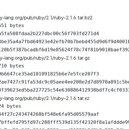
y-lang.org/pub/ruby/2.1/ruby-2.1.6.tar.bz2
51 bytes

a5fa508fdaa2b227dbc00c56f703fd271d4

3be35a4a7fbd64923e42efb70b7bebd455d9d6f9d4001b
y-lang.org/pub/ruby/2.1/ruby-2.1.6.tar.gz
10 bytes

9b6647ce35ad101091825b6e7e5fce207f3

2ae7427c91fa53dc9c05aee4ee200e2d7d8970a891c5bd
y-lang.org/pub/ruby/2.1/ruby-2.1.6.tar.xz
4 bytes

44f27c243474268bf548e6fa95d05579aaf

7bffefd795fd97c288fff539d135f42320f8a1afddde99