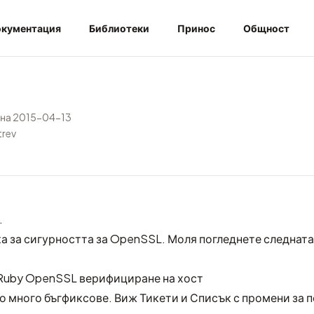
кументация
Библиотеки
Принос
Общност
на 2015-04-13
trev
.
а за сигурността за OpenSSL. Моля погледнете следната
Ruby OpenSSL верифициране на хост
о много бъгфиксове. Виж
Тикети
и
Списък с промени
за 