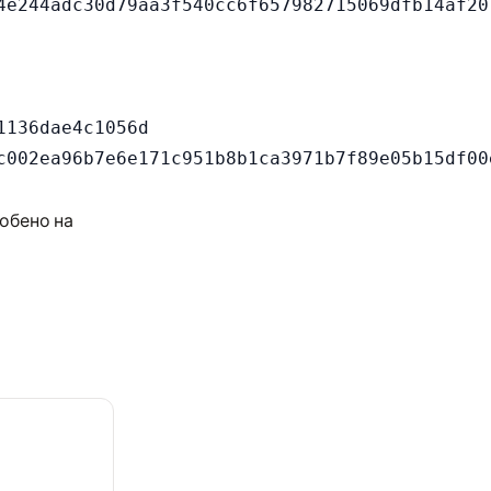
136dae4c1056d

собено на