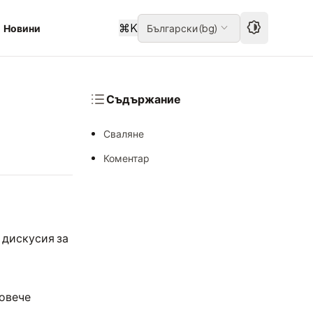
⌘
K
Новини
Български
(
bg
)
Съдържание
Сваляне
Коментар
 дискусия за
повече