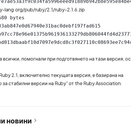
y-lang.org/pub/ruby/2.1/ruby-2.1.6.zip
80 bytes

33ab847e0d67940e31bac0debf197fad615

b97cc78e96e01375b961936133279db806044fd4d23771
 всички, помогнали при подготвянето на тази версия, о
uby 2.1, включително текущата версия, е базирана на
 за стабилни версии на Ruby” от
the Ruby Association
.
и новини