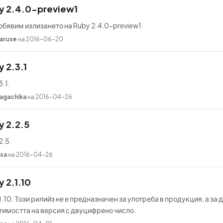
y 2.4.0-preview1
обявим излизането на Ruby 2.4.0-preview1.
aruse
на 2016-06-20
 2.3.1
.1.
agachika
на 2016-04-26
y 2.2.5
2.5.
sa
на 2016-04-26
 2.1.10
.10. Този рилийз не е предназначен за употреба в продукция, а за д
тимостта на версия с двуцифрено число.