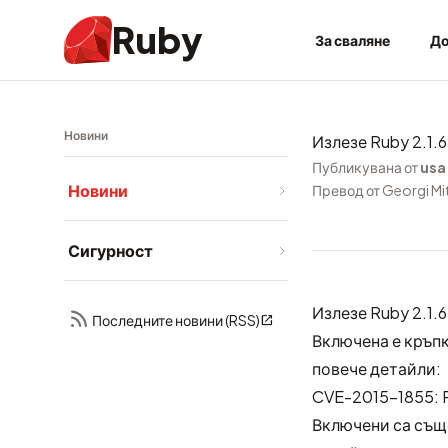
Ruby
За сваляне
До
Новини
Излезе Ruby 2.1.6
Публикувана от
usa
Новини
Превод от Georgi Mi
Сигурност
Излезе Ruby 2.1.6
Последните новини (RSS)
Включена е кръпк
повече детайли:
CVE-2015-1855: 
Включени са същ