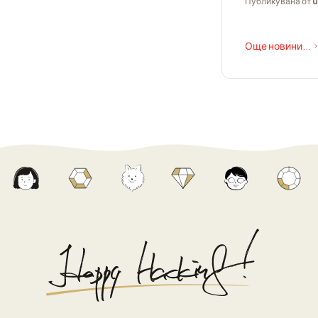
Публикувана от
u
Още новини...