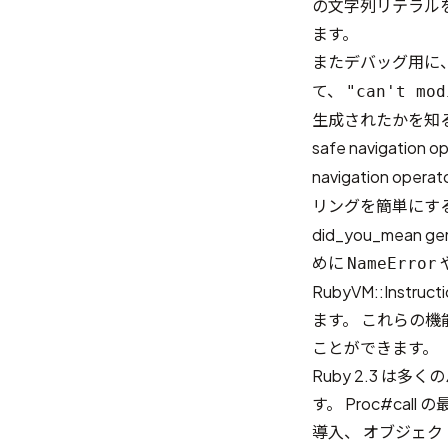
の文字列リテラル
ます。
またデバッグ用に
て、
"can't mod
生成されたかを知
safe navigation o
navigation ope
リングを簡単にす
did_you_mea
めに
NameError
RubyVM::Instruct
ます。 これらの機
ことができます。
Ruby 2.3 
す。
Proc#call 
導入
、 オブジェ