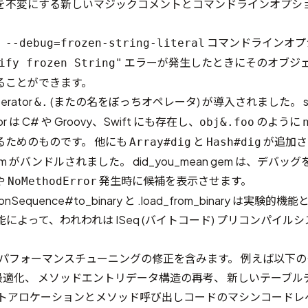
を不変にする新しいマジックコメントとコマンドラインオプシ
、
コマンドラインオプ
--debug=frozen-string-literal
エラーが発生したときにそのオブジ
ify frozen String"
ることができます。
perator
(またの名を
ぼっちオペレータ
) が導入されました。 s
&.
rator は C# や Groovy、Swift にも存在し、
のように
obj&.foo
るためのものです。 他にも
と
が追加さ
Array#dig
Hash#dig
n gem がバンドルされました
。 did_you_mean gem は、デバ
や
発生時に候補を表示させます。
NoMethodError
ionSequence#to_binary と .load_from_binary
は実験的機能
能によって、われわれは ISeq (バイトコード) プリコンパイル
は多くのパフォーマンスチューニングの修正を含みます。 例えば以下
の最適化
、
メソッドエントリデータ構造の再考
、
新しいテーブル
クトアロケーションとメソッド呼び出しコードのマシンコードレ