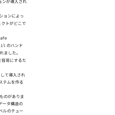
ョンが導入され
ションによっ
ェクトがどこで
afe
のハンド
nil
れました。
ッグを容易にするた
として導入され
システムを作る
のものがありま
データ構造の
ベルのチュー