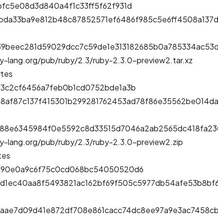
bfc5e08d3d840a4f1c33ff5f62f931d
5bda33ba9e812b48c87852571ef6486f985c5e6ff4508a137d
39beec281d59029dcc7c59de1e313182685b0a785334ac53
y-lang.org/pub/ruby/2.3/ruby-2.3.0-preview2.tar.xz
ytes
d3c2cf6456a7feb0b1cd0752bde1a3b
68af87c137f415301b299281762453ad78f86e35562be014da
188e6345984f0e5592c8d33515d7046a2ab2565dc418fa2
y-lang.org/pub/ruby/2.3/ruby-2.3.0-preview2.zip
tes
1d90e0a9c6f75c0cd068bc54050520d6
fd1ec40aa8f5493821ac162bf69f505c5977db54afe53b8bf
aae7d09d41e872df708e861cacc74dc8ee97a9e3ac7458c