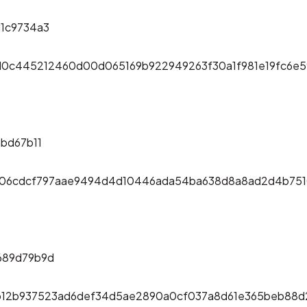
1c9734a3
d0c445212460d00d065169b922949263f30a1f981e19fc6e
bd67b11
306cdcf797aae9494d4d10446ada54ba638d8a8ad2d4b75
689d79b9d
b12b937523ad6def34d5ae2890a0cf037a8d61e365beb88d