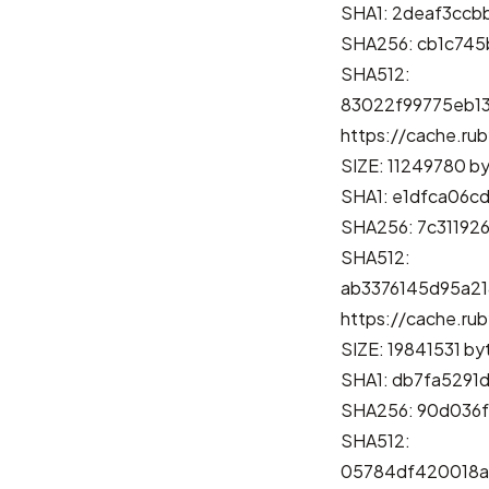
SHA1: 2deaf3ccb
SHA256: cb1c74
SHA512:
83022f99775eb1
https://cache.rub
SIZE: 11249780 b
SHA1: e1dfca06c
SHA256: 7c31192
SHA512:
ab3376145d95a2
https://cache.rub
SIZE: 19841531 by
SHA1: db7fa529
SHA256: 90d036
SHA512:
05784df420018a