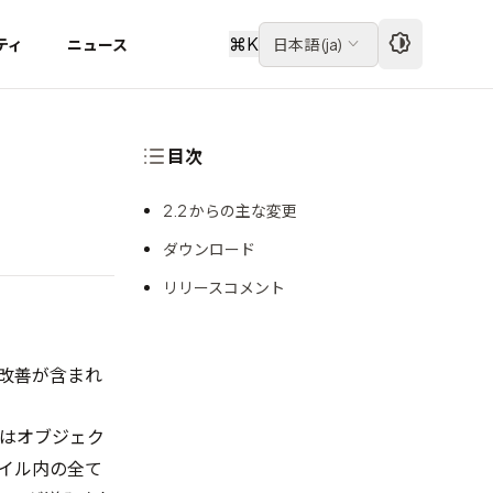
⌘
K
ティ
ニュース
日本語
(
ja
)
目次
2.2 からの主な変更
ダウンロード
リリースコメント
機能と改善が含まれ
はオブジェク
ァイル内の全て