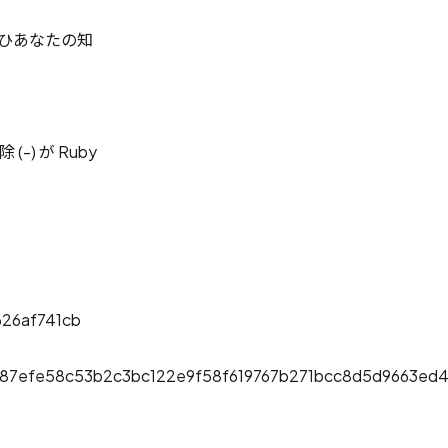
、ぜひあなたの知
 (-)
が Ruby
26af741cb
87efe58c53b2c3bc122e9f58f619767b271bcc8d5d9663e