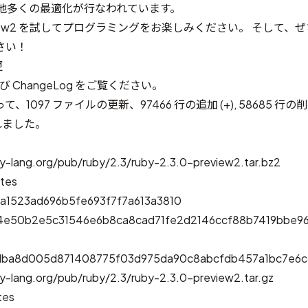
の他多くの最適化が行なわれています。
-preview2 を試してプログラミングをお楽しみください。 そして
さい！
更
び
ChangeLog
をご覧ください。
って、
1097 ファイルの更新、97466 行の追加 (+), 58685 行の削除
われました。
y-lang.org/pub/ruby/2.3/ruby-2.3.0-preview2.tar.bz2
ytes
0a1523ad696b5fe693f7f7a613a3810
4e50b2e5c31546e6b8ca8cad71fe2d2146ccf88b7419bbe96
dba8d005d871408775f03d975da90c8abcfdb457a1bc7e6c
y-lang.org/pub/ruby/2.3/ruby-2.3.0-preview2.tar.gz
tes