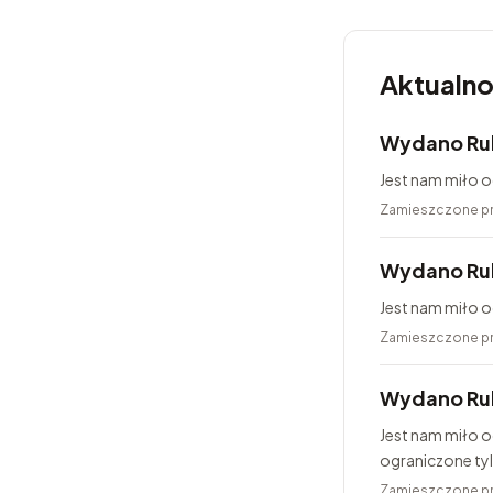
Aktualno
Wydano Ru
Jest nam miło 
Zamieszczone p
Wydano Ru
Jest nam miło o
Zamieszczone p
Wydano Rub
Jest nam miło o
ograniczone ty
25...
Zamieszczone p