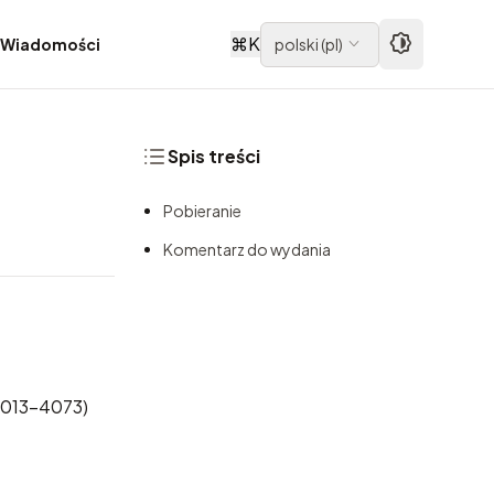
⌘
K
Wiadomości
polski
(
pl
)
Spis treści
Pobieranie
Komentarz do wydania
-2013-4073)