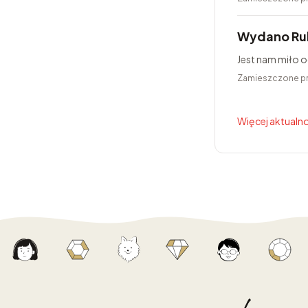
Wydano Ru
Jest nam miło 
Zamieszczone p
Więcej aktualno