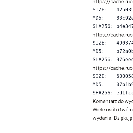
https://cache.rub
SIZE:   425035
MD5:    83c92
https://cache.rub
SIZE:   490374
MD5:    b72a0
https://cache.rub
SIZE:   600058
MD5:    07b1b
Komentarz do wyd
Wiele osób (twórc
wydanie. Dziękuję