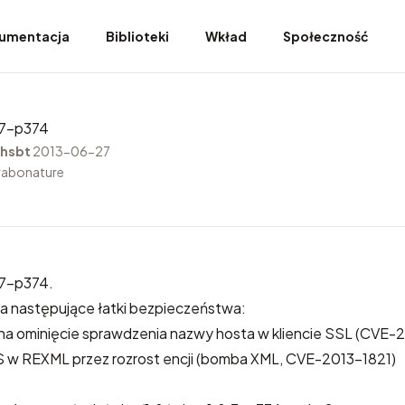
umentacja
Biblioteki
Wkład
Społeczność
.7-p374
hsbt
2013-06-27
rabonature
7-p374.
a następujące łatki bezpieczeństwa:
na ominięcie sprawdzenia nazwy hosta w kliencie SSL (CVE
 w REXML przez rozrost encji (bomba XML, CVE-2013-1821)