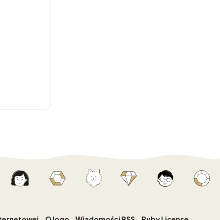
nternetowej
O logo
Wiadomości RSS
Ruby License