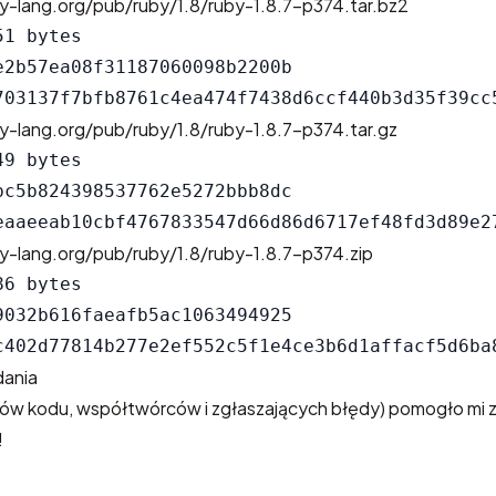
y-lang.org/pub/ruby/1.8/ruby-1.8.7-p374.tar.bz2
1 bytes

e2b57ea08f31187060098b2200b

y-lang.org/pub/ruby/1.8/ruby-1.8.7-p374.tar.gz
9 bytes

bc5b824398537762e5272bbb8dc

y-lang.org/pub/ruby/1.8/ruby-1.8.7-p374.zip
6 bytes

9032b616faeafb5ac1063494925

ania
ów kodu, współtwórców i zgłaszających błędy) pomogło mi z
!