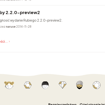
by 2.2.0-preview2
ogłosić wydanie Rubiego 2.2.0-preview2.
rzez
naruse
2014-11-28
ści...
Bezpieczeństwo
O tej stronie i