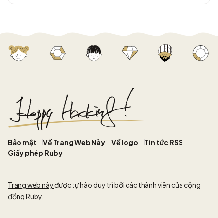
Bảo mật
Về Trang Web Này
Về logo
Tin tức RSS
Giấy phép Ruby
Trang web này
được tự hào duy trì bởi các thành viên của cộng
đồng Ruby.