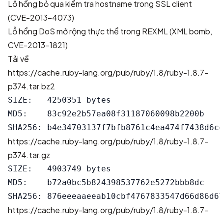
Lỗ hổng bỏ qua kiểm tra hostname trong SSL client
(CVE-2013-4073)
Lỗ hổng DoS mở rộng thực thể trong REXML (XML bomb,
CVE-2013-1821)
Tải về
https://cache.ruby-lang.org/pub/ruby/1.8/ruby-1.8.7-
p374.tar.bz2
SIZE:   4250351 bytes

MD5:    83c92e2b57ea08f31187060098b2200b

https://cache.ruby-lang.org/pub/ruby/1.8/ruby-1.8.7-
p374.tar.gz
SIZE:   4903749 bytes

MD5:    b72a0bc5b824398537762e5272bbb8dc

https://cache.ruby-lang.org/pub/ruby/1.8/ruby-1.8.7-