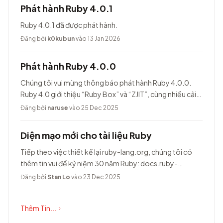
Phát hành Ruby 4.0.1
Ruby 4.0.1 đã được phát hành.
Đăng bởi
k0kubun
vào 13 Jan 2026
Phát hành Ruby 4.0.0
Chúng tôi vui mừng thông báo phát hành Ruby 4.0.0.
Ruby 4.0 giới thiệu “Ruby Box” và “ZJIT”, cùng nhiều cải
tiến khác.
Đăng bởi
naruse
vào 25 Dec 2025
Diện mạo mới cho tài liệu Ruby
Tiếp theo việc thiết kế lại ruby-lang.org, chúng tôi có
thêm tin vui để kỷ niệm 30 năm Ruby: docs.ruby-
lang.org có diện mạo hoàn toàn...
Đăng bởi
Stan Lo
vào 23 Dec 2025
Thêm Tin...