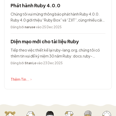
Phát hành Ruby 4.0.0
Chúng tôi vui mừng thông báo phát hành Ruby 4.0.0.
Ruby 4.0 giới thiệu “Ruby Box” và “ZJIT”, cùng nhiều cải
tiến khác.
Đăng bởi
naruse
vào 25 Dec 2025
Diện mạo mới cho tài liệu Ruby
Tiếp theo việc thiết kế lại ruby-lang.org, chúng tôi có
thêm tin vui để kỷ niệm 30 năm Ruby: docs.ruby-
lang.org có diện mạo hoàn toàn...
Đăng bởi
Stan Lo
vào 23 Dec 2025
Thêm Tin...