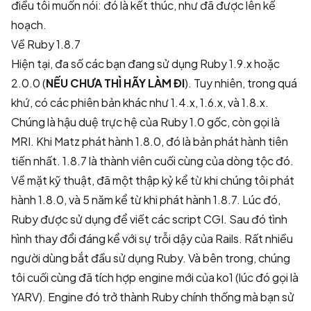
điều tôi muốn nói: đó là kết thúc,
như đã được lên kế
hoạch
.
Về Ruby 1.8.7
Hiện tại, đa số các bạn đang sử dụng Ruby 1.9.x hoặc
2.0.0 (
NẾU CHƯA THÌ HÃY LÀM ĐI
). Tuy nhiên, trong quá
khứ, có các phiên bản khác như 1.4.x, 1.6.x, và 1.8.x.
Chúng là hậu duệ trực hệ của Ruby 1.0 gốc, còn gọi là
MRI. Khi Matz phát hành 1.8.0, đó là bản phát hành tiên
tiến nhất. 1.8.7 là thành viên cuối cùng của dòng tộc đó.
Về mặt kỹ thuật, đã một thập kỷ kể từ khi chúng tôi phát
hành 1.8.0, và 5 năm kể từ khi phát hành 1.8.7. Lúc đó,
Ruby được sử dụng để viết các script CGI. Sau đó tình
hình thay đổi đáng kể với sự trỗi dậy của Rails. Rất nhiều
người dùng bắt đầu sử dụng Ruby. Và bên trong, chúng
tôi cuối cùng đã tích hợp engine mới của ko1 (lúc đó gọi là
YARV). Engine đó trở thành Ruby chính thống mà bạn sử