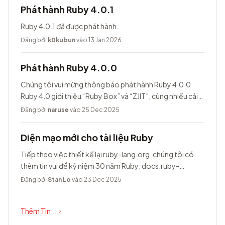
Phát hành Ruby 4.0.1
Ruby 4.0.1 đã được phát hành.
Đăng bởi
k0kubun
vào 13 Jan 2026
Phát hành Ruby 4.0.0
Chúng tôi vui mừng thông báo phát hành Ruby 4.0.0.
Ruby 4.0 giới thiệu “Ruby Box” và “ZJIT”, cùng nhiều cải
tiến khác.
Đăng bởi
naruse
vào 25 Dec 2025
Diện mạo mới cho tài liệu Ruby
Tiếp theo việc thiết kế lại ruby-lang.org, chúng tôi có
thêm tin vui để kỷ niệm 30 năm Ruby: docs.ruby-
lang.org có diện mạo hoàn toàn...
Đăng bởi
Stan Lo
vào 23 Dec 2025
Thêm Tin...