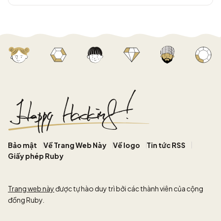
Bảo mật
Về Trang Web Này
Về logo
Tin tức RSS
Giấy phép Ruby
Trang web này
được tự hào duy trì bởi các thành viên của cộng
đồng Ruby.