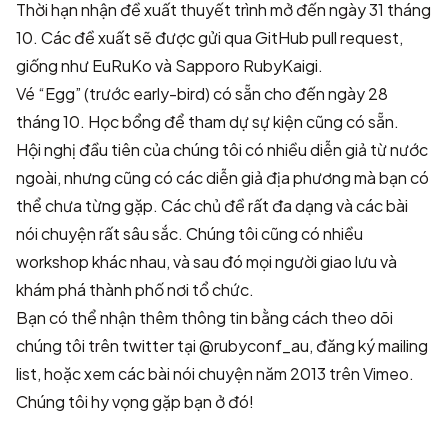
Thời hạn nhận đề xuất thuyết trình mở đến ngày 31 tháng
10. Các đề xuất sẽ được gửi qua GitHub pull request,
giống như EuRuKo và Sapporo RubyKaigi.
Vé “Egg” (trước early-bird) có sẵn cho đến ngày 28
tháng 10. Học bổng để tham dự sự kiện cũng có sẵn.
Hội nghị đầu tiên của chúng tôi có nhiều diễn giả từ nước
ngoài, nhưng cũng có các diễn giả địa phương mà bạn có
thể chưa từng gặp. Các chủ đề rất đa dạng và các bài
nói chuyện rất sâu sắc. Chúng tôi cũng có nhiều
workshop khác nhau, và sau đó mọi người giao lưu và
khám phá thành phố nơi tổ chức.
Bạn có thể nhận thêm thông tin bằng cách theo dõi
chúng tôi trên twitter tại
@rubyconf_au
, đăng ký mailing
list, hoặc xem các bài nói chuyện năm 2013 trên Vimeo.
Chúng tôi hy vọng gặp bạn ở đó!