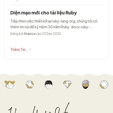
Diện mạo mới cho tài liệu Ruby
Tiếp theo việc thiết kế lại ruby-lang.org, chúng tôi có
thêm tin vui để kỷ niệm 30 năm Ruby: docs.ruby-
lang.org có diện mạo hoàn toàn...
Đăng bởi
Stan Lo
vào 23 Dec 2025
Thêm Tin...