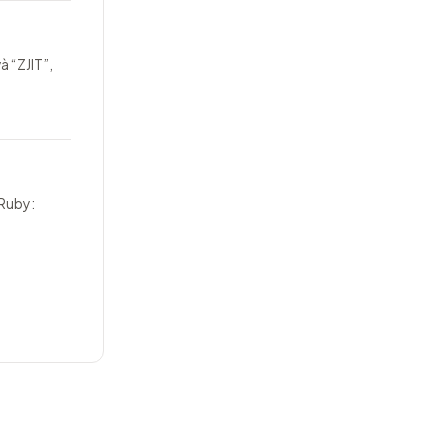
à “ZJIT”,
 Ruby: