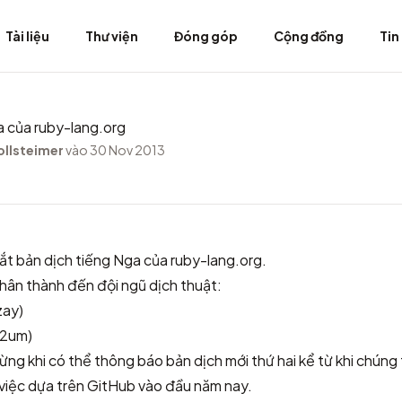
Tài liệu
Thư viện
Đóng góp
Cộng đồng
Tin
a của ruby-lang.org
ollsteimer
vào 30 Nov 2013
mắt
bản dịch tiếng Nga của ruby-lang.org
.
 chân thành đến đội ngũ dịch thuật:
zay)
m2um)
mừng khi có thể thông báo bản dịch mới thứ hai kể từ khi chúng
 việc dựa trên GitHub vào đầu năm nay.