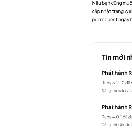
Nếu bạn cũng muốn
cập nhật trang web
pull request ngay
Tin mới n
Phát hành R
Ruby 3.2.10 đã 
Đăng bởi
hsbt
vào
Phát hành R
Ruby 4.0.1 đã đ
Đăng bởi
k0kubu