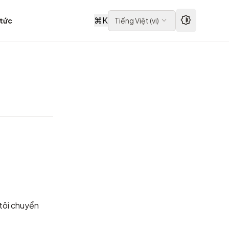
⌘
K
 tức
Tiếng Việt
(
vi
)
 tôi chuyển