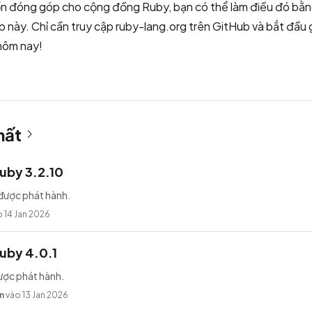
 đóng góp cho cộng đồng Ruby, bạn có thể làm điều đó bằn
 này. Chỉ cần truy cập
ruby-lang.org trên GitHub
và bắt đầu 
 hôm nay!
hất
uby 3.2.10
được phát hành.
 14 Jan 2026
uby 4.0.1
ược phát hành.
n
vào 13 Jan 2026