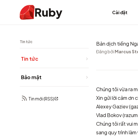
Ruby
Cài đặt
Tin tức
Bản dịch tiếng Ng
Đăng bởi
Marcus St
Tin tức
Bảo mật
Chúng tôi vừa ra 
Xin gửi lời cảm ơn
Tin mới (RSS)
Alexey Gaziev (ga
Vlad Bokov (razu
Chúng tôi rất vui 
sang quy trình làm