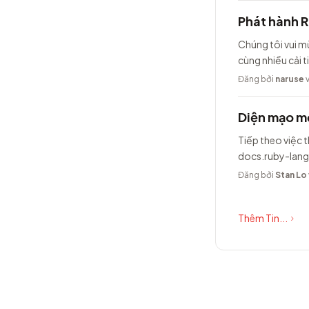
Phát hành 
Chúng tôi vui m
cùng nhiều cải t
Đăng bởi
naruse
v
Diện mạo mớ
Tiếp theo việc t
docs.ruby-lang
Đăng bởi
Stan Lo
Thêm Tin...