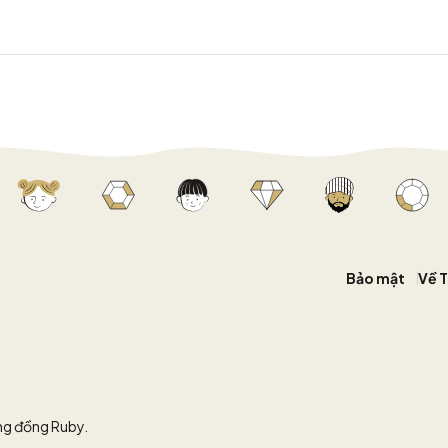
Bảo mật
Về 
ộng đồng Ruby.