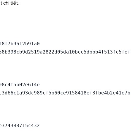
 chi tiết.
8f7b9612b91a0

8c4f5b02e614e

374388715c432
