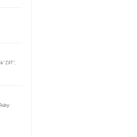
à “ZJIT”,
 Ruby: