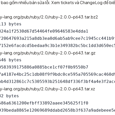
 bao gồm nhiều bản sửa lỗi. Xem
tickets
và
ChangeLog
để biết
by-lang.org/pub/ruby/2.0/ruby-2.0.0-p643.tar.bz2
13 bytes

324a1f2530d67d54464fe09646583e4dda1

f20647693a215a8db3ea0d6ab5ab9cee7c1945cc441b9f
by-lang.org/pub/ruby/2.0/ruby-2.0.0-p643.tar.gz
46 bytes

0583939175886a0885bce1cf07f0b9550b7

7a4187e4bc25c1db08f9f9bdc0ce595a705569cac460d9
by-lang.org/pub/ruby/2.0/ruby-2.0.0-p643.tar.xz
2 bytes

586a6361200efbff33892aaee345625f1f0

939beda8865e12069689ddabd2658b3f637a9adebeee5e