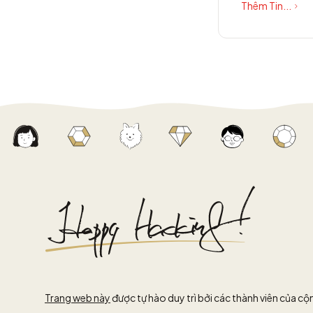
Thêm Tin...
Trang web này
được tự hào duy trì bởi các thành viên của c