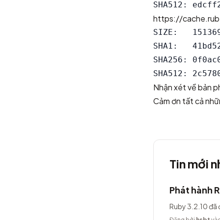
https://cache.ru
SIZE:   151369
SHA1:   41bd5
SHA256: 0f0ac
Nhận xét về bản p
Cảm ơn tất cả nhữ
Tin mới n
Phát hành R
Ruby 3.2.10 đã 
Đăng bởi
hsbt
vào