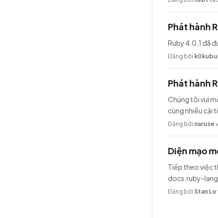
Phát hành R
Ruby 4.0.1 đã đ
Đăng bởi
k0kubu
Phát hành 
Chúng tôi vui m
cùng nhiều cải t
Đăng bởi
naruse
v
Diện mạo mớ
Tiếp theo việc t
docs.ruby-lang
Đăng bởi
Stan Lo