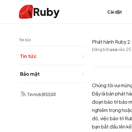
Ruby
Cài đặt
Tin tức
Phát hành Ruby 2
Đăng bởi
usa
vào 25
Tin tức
Bảo mật
Chúng tôi vui mừn
Đây là bản phát h
Tin mới (RSS)
đoạn bảo trì bảo m
nghiêm trọng hoặc 
đó, việc bảo trì R
bạn bắt đầu lên k