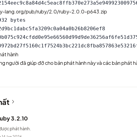
by-lang.org/pub/ruby/2.0/ruby-2.0.0-p643.zip
32 bytes

2d9bc1dabc5fa3209c0a04a0b26b8206ef8

0b075c924cfdd0e95e66560d99d9de36256af6fe51d375
hát hành
ng người đã giúp đỡ cho bản phát hành này và các bản phát h
hất
uby 3.2.10
được phát hành.
 14 Jan 2026