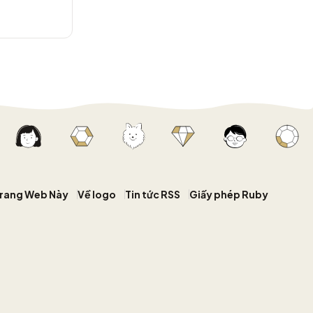
Trang Web Này
Về logo
Tin tức RSS
Giấy phép Ruby