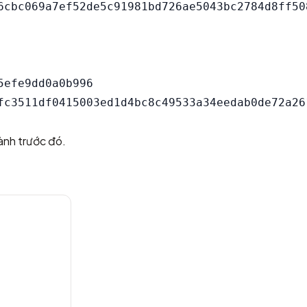
efe9dd0a0b996

ành trước đó.