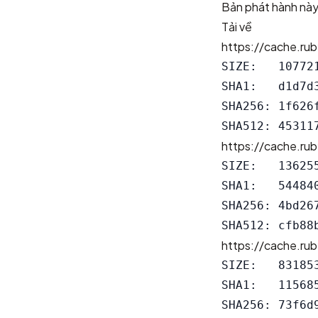
Bản phát hành này
Tải về
https://cache.ru
SIZE:   107721
SHA1:   d1d7d
SHA256: 1f626
https://cache.ru
SIZE:   136255
SHA1:   54484
SHA256: 4bd26
https://cache.ru
SIZE:   831853
SHA1:   11568
SHA256: 73f6d