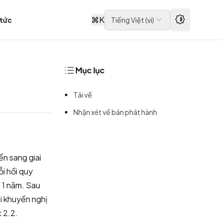
⌘
K
 tức
Tiếng Việt
(
vi
)
Mục lục
Tải về
Nhận xét về bản phát hành
n sang giai
ỗi hồi quy
 1 năm. Sau
i khuyến nghị
 2.2.