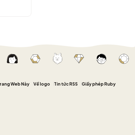
Trang Web Này
Về logo
Tin tức RSS
Giấy phép Ruby