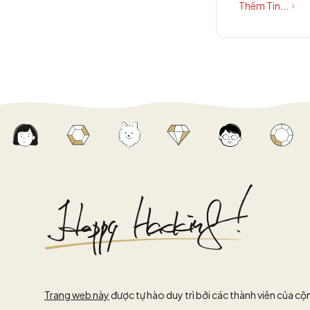
Thêm Tin...
Trang web này
được tự hào duy trì bởi các thành viên của c