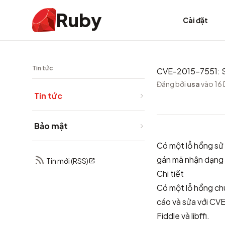
Ruby
Cài đặt
Tin tức
CVE-2015-7551: Sử
Đăng bởi
usa
vào 16
Tin tức
Bảo mật
Có một lỗ hổng sử
gán mã nhận dạn
Tin mới (RSS)
Chi tiết
Có một lỗ hổng ch
cáo và sửa với
CVE
Fiddle và libffi.