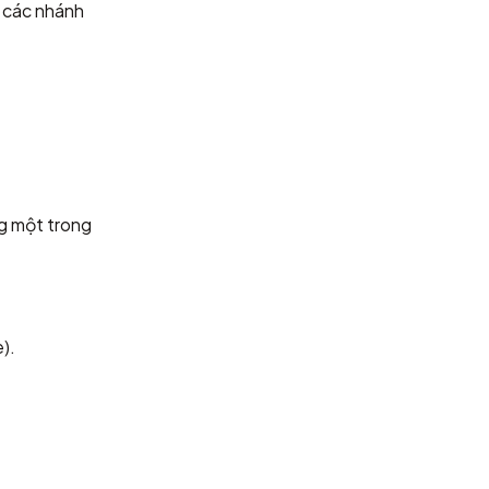
ở các nhánh
.
g một trong
).