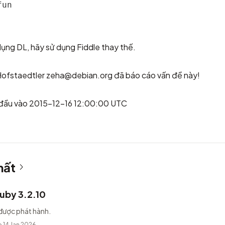
fun
ụng DL, hãy sử dụng Fiddle thay thế.
Hofstaedtler
zeha@debian.org
đã báo cáo vấn đề này!
 đầu vào 2015-12-16 12:00:00 UTC
hất
uby 3.2.10
được phát hành.
 14 Jan 2026