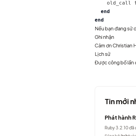
old_call
end
end
Nếu bạn đang sử d
Ghi nhận
Cảm ơn Christian 
Lịch sử
Được công bố lần
Tin mới n
Phát hành R
Ruby 3.2.10 đã 
Đăng bởi
hsbt
vào