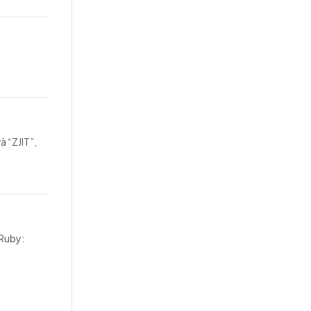
à “ZJIT”,
 Ruby: