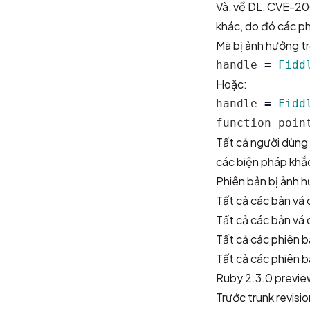
Và, về DL,
CVE-20
khác, do đó các ph
Mã bị ảnh hưởng t
handle
=
Fidd
Hoặc:
handle
=
Fidd
function_poin
Tất cả người dùng
các biện pháp khắ
Phiên bản bị ảnh 
Tất cả các bản vá 
Tất cả các bản vá 
Tất cả các phiên b
Tất cả các phiên b
Ruby 2.3.0 preview
Trước trunk revisio