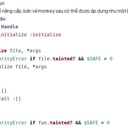
hục
 nâng cấp, bản vá monkey sau có thể được áp dụng như một 
dle:
:Handle
initialize
:initialize
ize
file
,
*
args
urityError
if
file
.
tainted?
&&
$SAFE
>
0
alize
file
,
*
args
:[]
call
:[]
urityError
if
fun
.
tainted?
&&
$SAFE
>
0