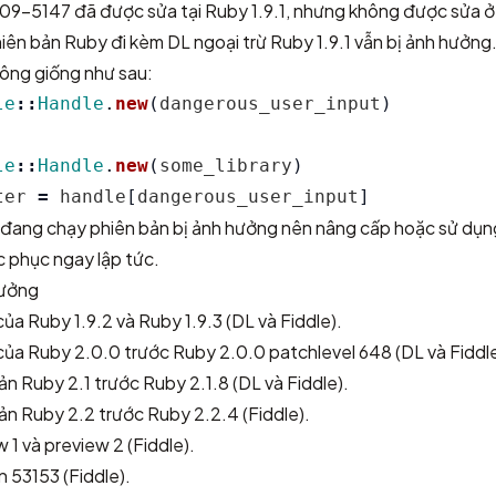
09-5147
đã được sửa tại Ruby 1.9.1, nhưng không được sửa 
iên bản Ruby đi kèm DL ngoại trừ Ruby 1.9.1 vẫn bị ảnh hưởng
rông giống như sau:
le
::
Handle
.
new
(
dangerous_user_input
)
le
::
Handle
.
new
(
some_library
)
ter
=
handle
[
dangerous_user_input
]
 đang chạy phiên bản bị ảnh hưởng nên nâng cấp hoặc sử dụn
c phục ngay lập tức.
hưởng
của Ruby 1.9.2 và Ruby 1.9.3 (DL và Fiddle).
của Ruby 2.0.0 trước Ruby 2.0.0 patchlevel 648 (DL và Fiddle
ản Ruby 2.1 trước Ruby 2.1.8 (DL và Fiddle).
ản Ruby 2.2 trước Ruby 2.2.4 (Fiddle).
 1 và preview 2 (Fiddle).
n 53153 (Fiddle).