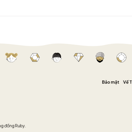
Bảo mật
Về 
ộng đồng Ruby.