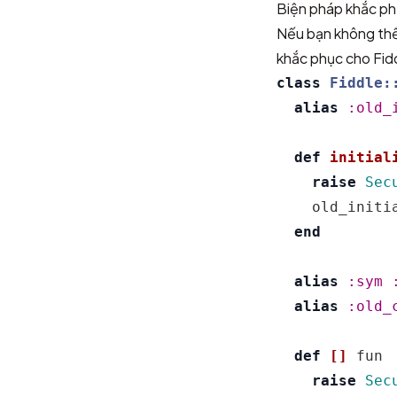
Biện pháp khắc p
Nếu bạn không thể
khắc phục cho Fid
class
Fiddle:
alias
:old_
def
initial
raise
Sec
old_initi
end
alias
:sym
alias
:old_
def
[]
fun
raise
Sec