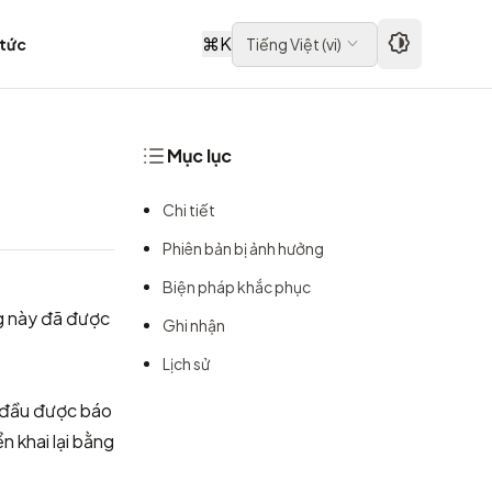
⌘
K
 tức
Tiếng Việt
(
vi
)
Mục lục
Chi tiết
Phiên bản bị ảnh hưởng
Biện pháp khắc phục
ng này đã được
Ghi nhận
Lịch sử
n đầu được báo
n khai lại bằng