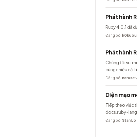
Phát hành R
Ruby 4.0.1 đã đ
Đăng bởi
k0kubu
Phát hành 
Chúng tôi vui m
cùng nhiều cải t
Đăng bởi
naruse
v
Diện mạo mớ
Tiếp theo việc t
docs.ruby-lang
Đăng bởi
Stan Lo