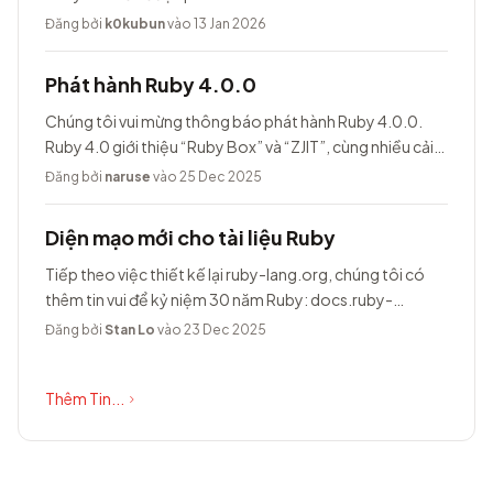
Đăng bởi
k0kubun
vào 13 Jan 2026
Phát hành Ruby 4.0.0
Chúng tôi vui mừng thông báo phát hành Ruby 4.0.0.
Ruby 4.0 giới thiệu “Ruby Box” và “ZJIT”, cùng nhiều cải
tiến khác.
Đăng bởi
naruse
vào 25 Dec 2025
Diện mạo mới cho tài liệu Ruby
Tiếp theo việc thiết kế lại ruby-lang.org, chúng tôi có
thêm tin vui để kỷ niệm 30 năm Ruby: docs.ruby-
lang.org có diện mạo hoàn toàn...
Đăng bởi
Stan Lo
vào 23 Dec 2025
Thêm Tin...