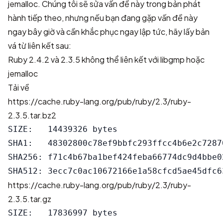
jemalloc. Chúng tôi sẽ sửa vấn đề này trong bản phát
hành tiếp theo, nhưng nếu bạn đang gặp vấn đề này
ngay bây giờ và cần khắc phục ngay lập tức, hãy lấy bản
vá từ liên kết sau:
Ruby 2.4.2 và 2.3.5 không thể liên kết với libgmp hoặc
jemalloc
Tải về
https://cache.ruby-lang.org/pub/ruby/2.3/ruby-
2.3.5.tar.bz2
SIZE:   14439326 bytes

SHA1:   48302800c78ef9bbfc293ffcc4b6e2c72870
SHA256: f71c4b67ba1bef424feba66774dc9d4bbe0
https://cache.ruby-lang.org/pub/ruby/2.3/ruby-
2.3.5.tar.gz
SIZE:   17836997 bytes
