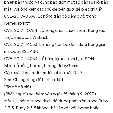
phiên bản trước, và cũng bao gồm một số bản sửa lỗi bảo
mật. Vui lòng xem các chủ đề bên dưới để biết chi tiết.
CVE-2017-0898: Lỗ hổng tràn bộ đệm dưới trong
Kernel.sprintf
CVE-2017-10784: Lỗ hổng chèn chuỗi thoát trong xác
thực Basic của WEBrick
CVE-2017-14033: Lỗ hổng tràn bộ đệm dưới trong giải
mã OpenSSL ASN1
CVE-2017-14064: Lỗ hổng lộ heap khi tạo JSON
Nhiều lỗ hổng bảo mật trong RubyGems
Cập nhật libyaml đi kèm lên phiên bản 0.1.7
Xem
ChangeLog
để biết chi tiết.
Vấn đề đã biết
(Phần này được thêm vào ngày 15 tháng 9, 2017.)
Một sự không tương thích đã được phát hiện trong Ruby
2.3.5. Ruby 2.3.5 không thể liên kết với libgmp hoặc