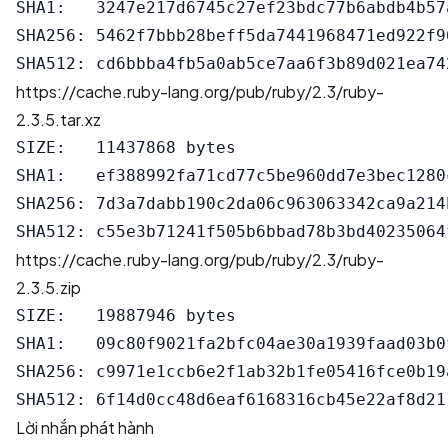
SHA1:   3247e217d6745c27ef23bdc77b6abdb4b57a
SHA256: 5462f7bbb28beff5da7441968471ed922f9
https://cache.ruby-lang.org/pub/ruby/2.3/ruby-
2.3.5.tar.xz
SIZE:   11437868 bytes

SHA1:   ef388992fa71cd77c5be960dd7e3bec1280c
SHA256: 7d3a7dabb190c2da06c963063342ca9a214
https://cache.ruby-lang.org/pub/ruby/2.3/ruby-
2.3.5.zip
SIZE:   19887946 bytes

SHA1:   09c80f9021fa2bfc04ae30a1939faad03b0f
SHA256: c9971e1ccb6e2f1ab32b1fe05416fce0b19
Lời nhắn phát hành