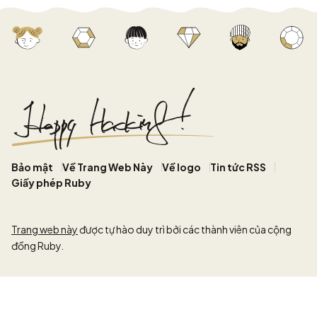
Bảo mật
Về Trang Web Này
Về logo
Tin tức RSS
Giấy phép Ruby
Trang web này
được tự hào duy trì bởi các thành viên của cộng
đồng Ruby.