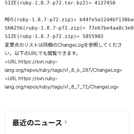
SIZE(ruby-1.8.7-p72.tar.bz2)= 4127450

MD5(ruby-1.8.7-p72.zip)= b44fe5a12d4bf138ba
SHA256(ruby-1.8.7-p72.zip)= 77e67be4aa8c3e0
変更点のリストは同梱のChangeLogを参照してくださ
い。以下のURLでも閲覧できます。
<URL:https://svn.ruby-
lang.org/repos/ruby/tags/v1_8_6_287/ChangeLog>
<URL:https://svn.ruby-
lang.org/repos/ruby/tags/v1_8_7_72/ChangeLog>
最近のニュース