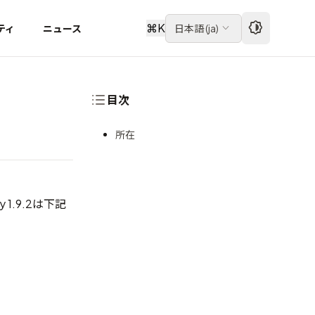
⌘
K
ティ
ニュース
日本語
(
ja
)
目次
所在
 1.9.2は下記