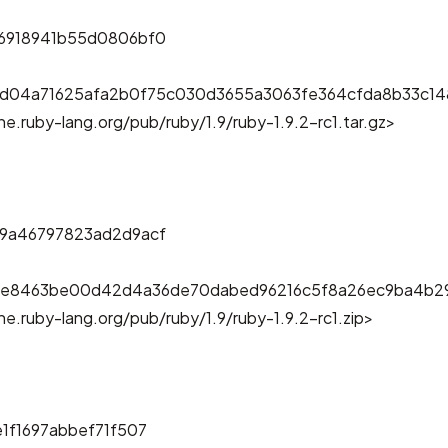
6918941b55d0806bf0
d04a71625afa2b0f75c030d3655a3063fe364cfda8b33c1
e.ruby-lang.org/pub/ruby/1.9/ruby-1.9.2-rc1.tar.gz>
9a46797823ad2d9acf
e8463be00d42d4a36de70dabed96216c5f8a26ec9ba4b2
e.ruby-lang.org/pub/ruby/1.9/ruby-1.9.2-rc1.zip>
1f1697abbef71f507