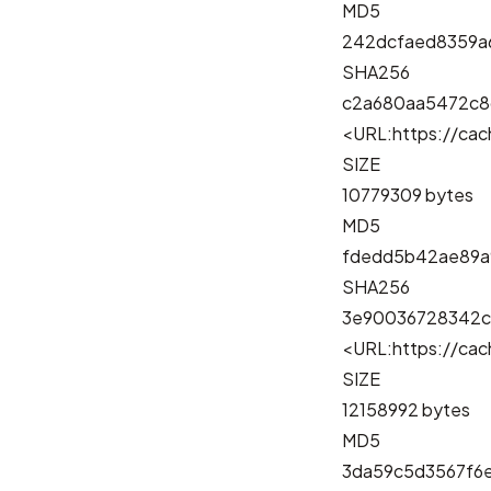
MD5
242dcfaed8359a
SHA256
c2a680aa5472c8
<URL:https://cach
SIZE
10779309 bytes
MD5
fdedd5b42ae89a
SHA256
3e90036728342c
<URL:https://cach
SIZE
12158992 bytes
MD5
3da59c5d3567f6e