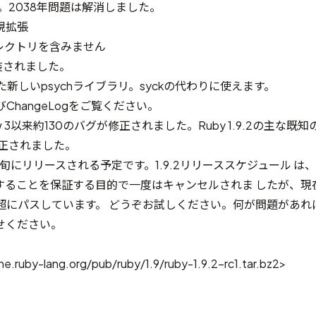
e。2038年問題は解消しました。
現拡張
レクトリを含みません
再実装されました。
プした新しいpsychライブラリ。syckの代わりに使えます。
び
ChangeLog
をご覧ください。
review 3以来約130のバグが修正されました。Ruby 1.9.2の主な
正されました。
8月初旬にリリースされる予定です。1.9.2リリーススケジュール は、1
パスすることを保証する目的で一度はキャンセルされま したが、現
99%超にパスしています。 どうぞお試しください。何が問題があれ
せください。
e.ruby-lang.org/pub/ruby/1.9/ruby-1.9.2-rc1.tar.bz2>