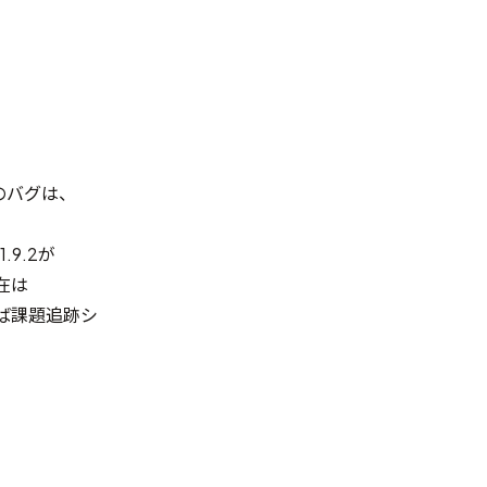
既知のバグは、
.9.2が
在は
ば
課題追跡シ