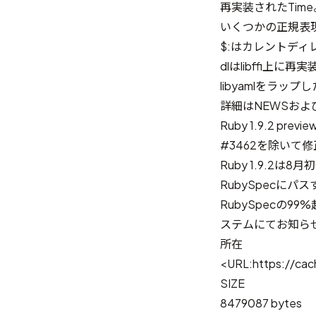
再実装されたTim
いくつかの正規表
$:はカレントディ
dlはlibffi上に
libyamlをラッ
詳細は
NEWS
およ
Ruby 1.9.2 p
#3462
を除いて修
Ruby 1.9.2は
RubySpecに
RubySpecの
ステム
にてお知ら
所在
<URL:https://cach
SIZE
8479087 bytes