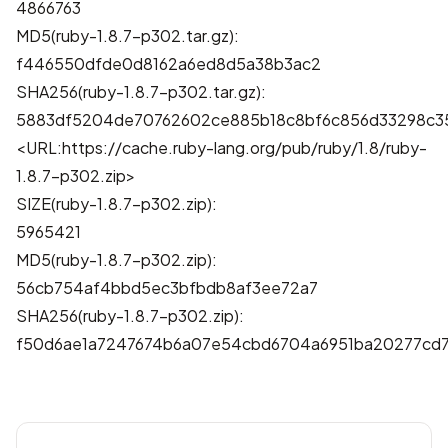
4866763
MD5(ruby-1.8.7-p302.tar.gz):
f446550dfde0d8162a6ed8d5a38b3ac2
SHA256(ruby-1.8.7-p302.tar.gz):
5883df5204de70762602ce885b18c8bf6c856d33298c35
<URL:https://cache.ruby-lang.org/pub/ruby/1.8/ruby-
1.8.7-p302.zip>
SIZE(ruby-1.8.7-p302.zip):
5965421
MD5(ruby-1.8.7-p302.zip):
56cb754af4bbd5ec3bfbdb8af3ee72a7
SHA256(ruby-1.8.7-p302.zip):
f50d6ae1a7247674b6a07e54cbd6704a6951ba20277cd7