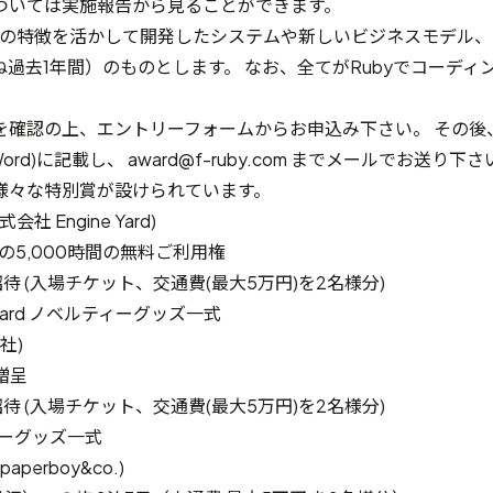
ついては
実施報告
から見ることができます。
byの特徴を活かして開発したシステムや新しいビジネスモデル
過去1年間）のものとします。 なお、全てがRubyでコーディ
。
を確認の上、
エントリーフォーム
からお申込み下さい。 その後
ord
)に記載し、 award@f-ruby.com までメールでお送り下さ
様々な特別賞が設けられています。
式会社 Engine Yard)
Cloudの5,000時間の無料ご利用権
のご招待 (入場チケット、交通費(最大5万円)を2名様分)
e Yard ノベルティーグッズ一式
u社)
を贈呈
のご招待 (入場チケット、交通費(最大5万円)を2名様分)
ィーグッズ一式
perboy&co.)