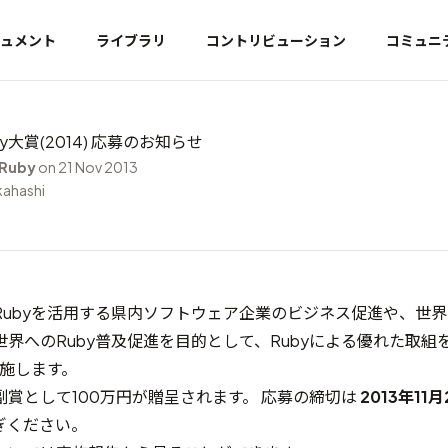
ュメント
ライブラリ
コントリビューション
コミュニ
y大賞(2014) 応募のお知らせ
 Ruby
on 21 Nov 2013
kahashi
Rubyを活用する県内ソフトウェア企業のビジネス促進や、世
界へのRuby普及促進を目的として、Rubyによる優れた取組
実施します。
賞として100万円が贈呈されます。 応募の締切は
2013年11月
ぎください。