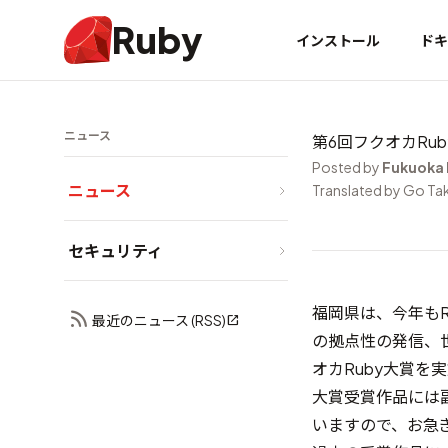
Ruby
インストール
ドキ
ニュース
第6回フクオカRub
Posted by
Fukuoka
ニュース
Translated by Go Ta
セキュリティ
福岡県は、今年も
最近のニュース (RSS)
の拠点性の発信、世
オカRuby大賞を
大賞受賞作品には副
いますので、お急