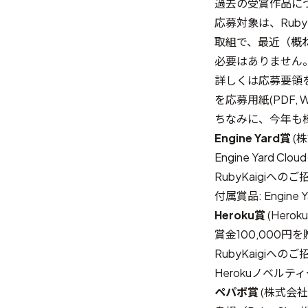
過去の受賞作品に
応募対象は、Ru
取組で、最近（概ね
必要はありません
詳しくは
応募要領
を応募用紙(
PDF
,
W
ちなみに、今年も
Engine Yard賞
(株
Engine Yard 
RubyKaigiへ
付属賞品: Engin
Heroku賞
(Herok
賞金100,000円
RubyKaigiへ
Herokuノベルテ
ペパボ賞
(株式会社pa