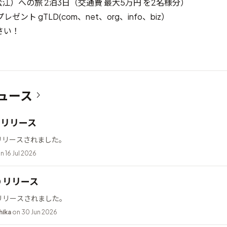
ty 松江）への旅 2泊3日（交通費 最大5万円 を2名様分）
ゼント gTLD(com、net、org、info、biz）
さい！
ュース
12 リリース
2 がリリースされました。
n 16 Jul 2026
10 リリース
0 がリリースされました。
hika
on 30 Jun 2026