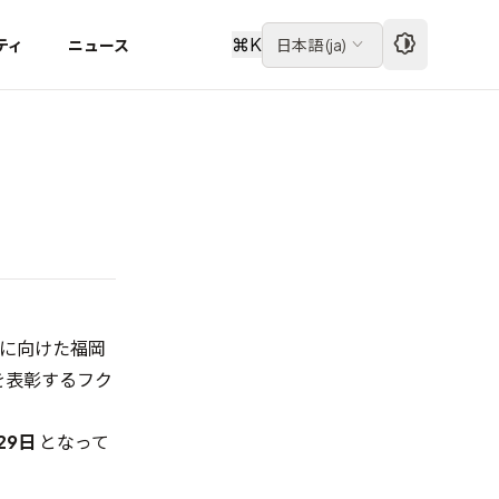
⌘
K
ティ
ニュース
日本語
(
ja
)
界に向けた福岡
を表彰するフク
29日
となって