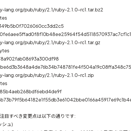
y-lang.org/pub/ruby/2.1/ruby-2.1.0-rc1.tar.bz2
tes
349b5b0f7026060cc3dd2c5
0fe6aee5ffad0f8f10b48ee25964f54d5118570937ac7cf1c
y-lang.org/pub/ruby/2.1/ruby-2.1.0-rc1.tar.gz
ytes
d78a902fab08693a300df98
13be6d3b3648a4de76b34b748781fe4f504a19c08ffa348c7
y-lang.org/pub/ruby/2.1/ruby-2.1.0-rc1.zip
ytes
185b4aeb268bdf6ebd4de9f
6b73b79f5b64182e1f55db3e61042bbe0166a45917e69c1b4
 からの注目すべき変更点は以下の通りです:
ッシュ)