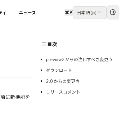
⌘
K
ティ
ニュース
日本語
(
ja
)
目次
preview2 からの注目すべき変更点
ダウンロード
2.0 からの変更点
リリースコメント
リース前に新機能を