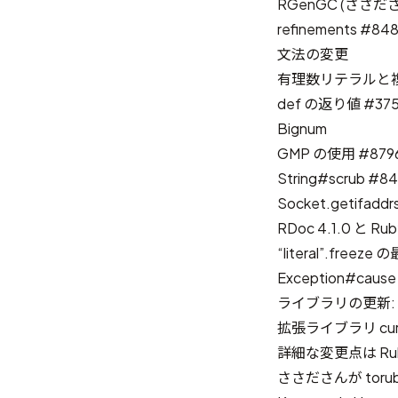
RGenGC (ささ
refinements
#848
文法の変更
有理数リテラルと
def の返り値
#37
Bignum
GMP の使用
#879
String#scrub
#84
Socket.getifaddr
RDoc 4.1.0 と Ru
“literal”.freeze
Exception#cau
ライブラリの更新: BigD
拡張ライブラリ cu
詳細な変更点は
R
ささださんが toru