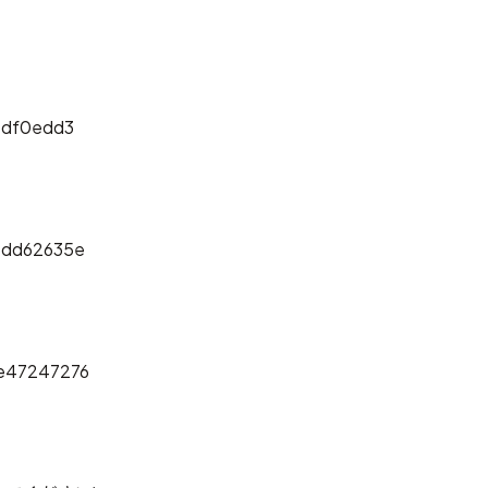
1df0edd3
5dd62635e
e47247276