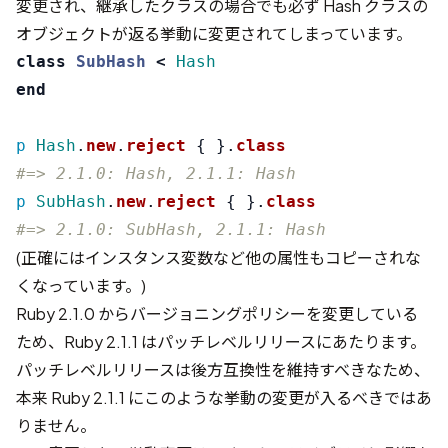
変更され、継承したクラスの場合でも必ず Hash クラスの
オブジェクトが返る挙動に変更されてしまっています。
class
SubHash
<
Hash
end
p
Hash
.
new
.
reject
{
}.
class
#=> 2.1.0: Hash, 2.1.1: Hash
p
SubHash
.
new
.
reject
{
}.
class
#=> 2.1.0: SubHash, 2.1.1: Hash
(正確にはインスタンス変数など他の属性もコピーされな
くなっています。)
Ruby 2.1.0 から
バージョニングポリシーを変更している
ため、Ruby 2.1.1 はパッチレベルリリースにあたります。
パッチレベルリリースは後方互換性を維持すべきなため、
本来 Ruby 2.1.1 にこのような挙動の変更が入るべきではあ
りません。