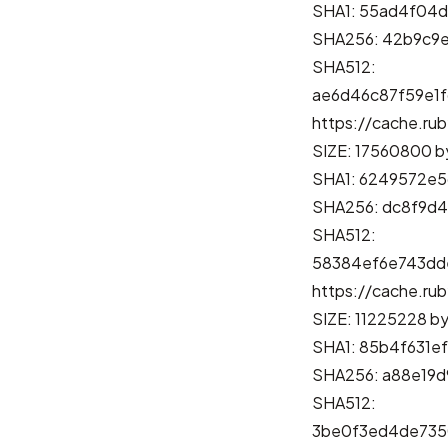
SHA1: 55ad4f04
SHA256: 42b9c9
SHA512:
ae6d46c87f59e1
https://cache.rub
SIZE: 17560800 b
SHA1: 6249572e
SHA256: dc8f9d4
SHA512:
58384ef6e743dd
https://cache.rub
SIZE: 11225228 b
SHA1: 85b4f631
SHA256: a88e19
SHA512:
3be0f3ed4de735