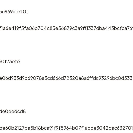
5c969ac7f0f
1a6e419f5fa06b704c83e56879c3a9ff1337dba443bcfca76
e012aefe
e06d933d9b69078a3cd666d72320a8a6ffdc93296bc0d53
0de0eedcd8
be60b2127ba5b18bca91f9f5964b07f1adde3042dac63270