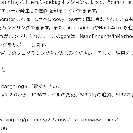
オプションによって、
-string-literal-debug
“can’t m
エラーが発生した箇所を知ることができます。
”
perator
これは、C＃やGroovy、Swiftで既に実装されている
をハンドリングできます。また、
や
も追
Array#dig
Hash#dig
 gem がバンドルされます
。このgemは、
や
NameError
NoMetho
ッグをサポートします。
-preview1 でのプログラミングをお楽しみください。そして、結果
更点
ChangeLog
をご覧ください。
y 2.2.0から、1036ファイルの変更、81312行の追加、5132
y-lang.org/pub/ruby/2.3/ruby-2.3.0-preview1.tar.bz2
ytes