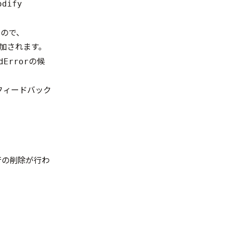
odify
もので、
加されます。
の候
dError
をフィードバック
2行の削除が行わ