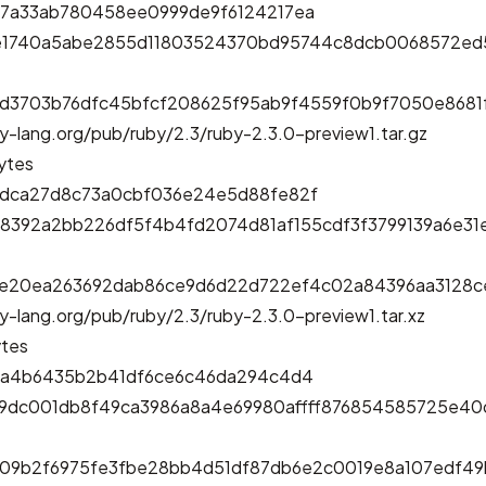
d7a33ab780458ee0999de9f6124217ea
e1740a5abe2855d11803524370bd95744c8dcb0068572ed
fd3703b76dfc45bfcf208625f95ab9f4559f0b9f7050e8681f
y-lang.org/pub/ruby/2.3/ruby-2.3.0-preview1.tar.gz
ytes
5dca27d8c73a0cbf036e24e5d88fe82f
8392a2bb226df5f4b4fd2074d81af155cdf3f3799139a6e31
e20ea263692dab86ce9d6d22d722ef4c02a84396aa3128c
y-lang.org/pub/ruby/2.3/ruby-2.3.0-preview1.tar.xz
ytes
efa4b6435b2b41df6ce6c46da294c4d4
d9dc001db8f49ca3986a8a4e69980affff876854585725e4
09b2f6975fe3fbe28bb4d51df87db6e2c0019e8a107edf49