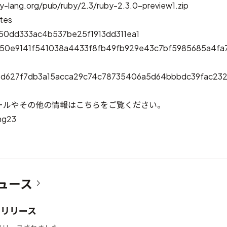
y-lang.org/pub/ruby/2.3/ruby-2.3.0-preview1.zip
tes
50dd333ac4b537be25f1913dd311ea1
450e9141f541038a4433f8fb49fb929e43c7bf5985685a4fa7
e1d627f7db3a15acca29c74c78735406a5d64bbbdc39fac23
ールやその他の情報はこちらをご覧ください。
ng23
ュース
12 リリース