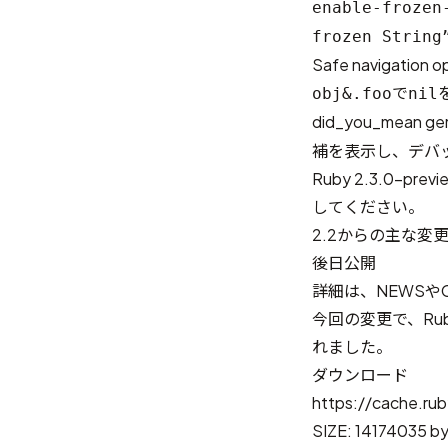
enable-frozen
frozen String
Safe navigation o
で
obj&.foo
nil
did_you_mean
補を表示し、デバ
Ruby 2.3.0
してください。
2.2からの主な変
後日公開
詳細は、
NEWS
や
今回の変更で、Rub
れました。
ダウンロード
https://cache.rub
SIZE: 14174035 b