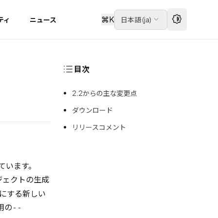
⌘
K
ティ
ニュース
日本語
(
ja
)
目次
2.2からの主な変更点
ダウンロード
リリースコメント
れています。
ジェクトの生成
象にする新しい
用の
--