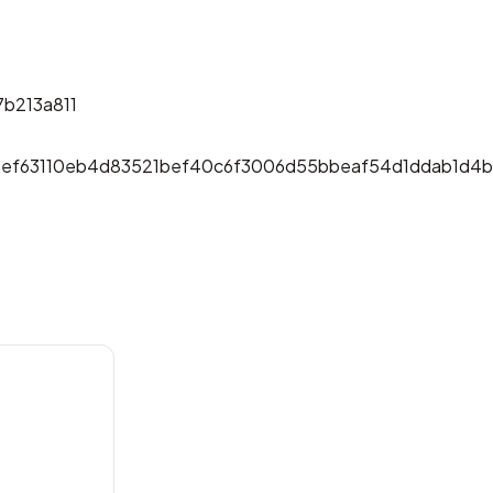
b213a811
2ef63110eb4d83521bef40c6f3006d55bbeaf54d1ddab1d4