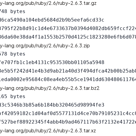
y-lang.org/pub/ruby/2.6/ruby-2.6.3.tar.gz
48 bytes

d6ca5490a104ebd5684d2b9b5eefa6cd33c

3795f22b8d91c1d4e6733637b0394d4082db659fccf224
y-lang.org/pub/ruby/2.6/ruby-2.6.3.zip
78 bytes

fe707fb1c1eb4131c953530bb01105a5948

8e5b5f242d41e4b3d9ab21a40d3f494dfca42b00b25ab8
y-lang.org/pub/ruby/2.6/ruby-2.6.3.tar.bz2
65 bytes

d3c5346b3b85a6b184bb320465d98994fe3

bf42059182c1d04af0d5577131d4ce70b79105231c4cc0
y-lang.org/pub/ruby/2.6/ruby-2.6.3.tar.xz