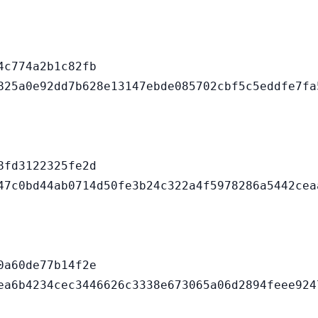
c774a2b1c82fb

fd3122325fe2d

a60de77b14f2e
