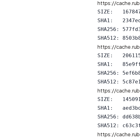
https://cache.rub
SIZE:   167847
SHA1:   2347e
SHA256: 577fd
https://cache.rub
SIZE:   206115
SHA1:   85e9f
SHA256: 5ef6b
https://cache.rub
SIZE:   145091
SHA1:   aed3b
SHA256: dd638
https://cache.rub