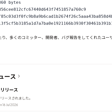
60 bytes

856cee812cfc67440d643f7451857a760c9

f85c03d3f0fc9b8a9b6cad1b2674f26c5aaa43ba858d4b
たり、多くのコミッター、開発者、バグ報告をしてくれたユー
。
ュース
12 リリース
2 がリリースされました。
n 16 Jul 2026