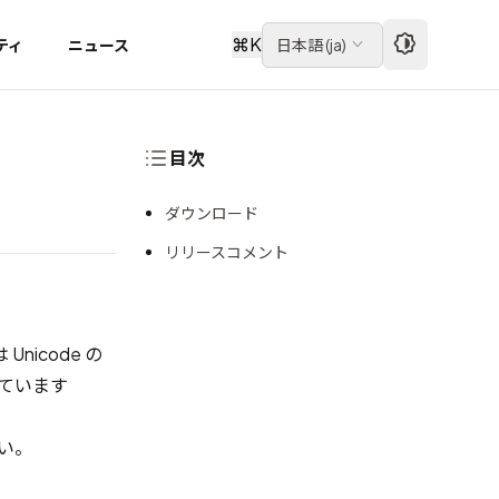
⌘
K
ティ
ニュース
日本語
(
ja
)
目次
ダウンロード
リリースコメント
icode の
しています
い。