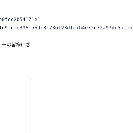
0fcc2b54171e1

ザーの皆様に感