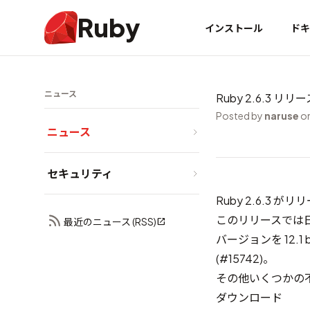
Ruby
インストール
ドキ
ニュース
Ruby 2.6.3 リリ
Posted by
naruse
on
ニュース
セキュリティ
Ruby 2.6.3 
このリリースでは日
最近のニュース (RSS)
バージョンを 12.1 
(
#15742
)。
その他いくつかの
ダウンロード