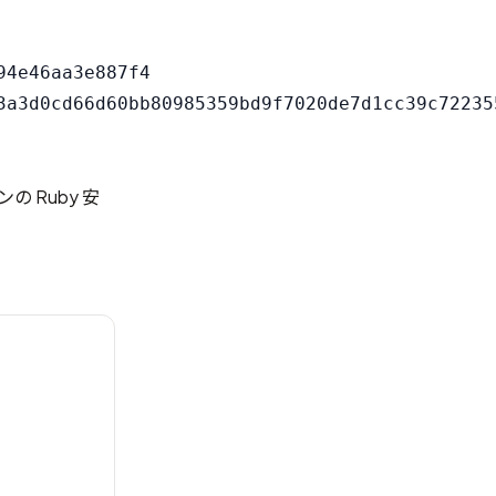
4e46aa3e887f4

ン
の Ruby 安