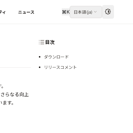
⌘
K
ティ
ニュース
日本語
(
ja
)
目次
ダウンロード
リリースコメント
す。
のさらなる向上
います。