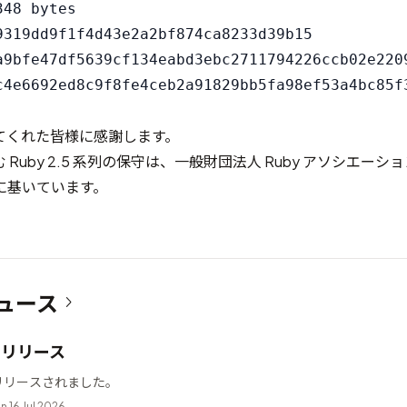
48 bytes

9319dd9f1f4d43e2a2bf874ca8233d39b15

a9bfe47df5639cf134eabd3ebc2711794226ccb02e2209
てくれた皆様に感謝します。
Ruby 2.5 系列の保守は、
一般財団法人 Ruby アソシエーショ
に基いています。
ュース
12 リリース
2 がリリースされました。
n 16 Jul 2026