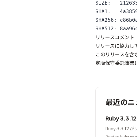
SIZE:   212633
SHA1:   4a385
SHA256: c86b0
リリースコメント
リリースに協力し
このリリースを含む 
定版保守委託事業
最近のニ
Ruby 3.3.
Ruby 3.3.1
Posted by
hsbt
o