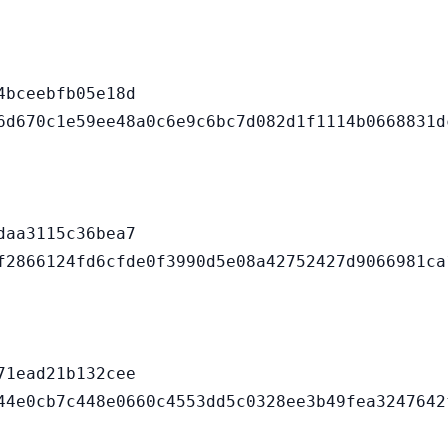
bceebfb05e18d

aa3115c36bea7

1ead21b132cee
