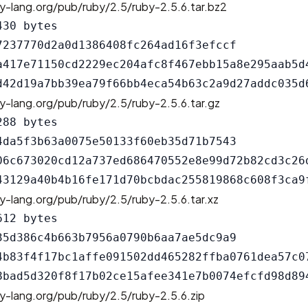
y-lang.org/pub/ruby/2.5/ruby-2.5.6.tar.bz2
30 bytes

7237770d2a0d1386408fc264ad16f3efccf

a417e71150cd2229ec204afc8f467ebb15a8e295aab5d4
y-lang.org/pub/ruby/2.5/ruby-2.5.6.tar.gz
88 bytes

4da5f3b63a0075e50133f60eb35d71b7543

06c673020cd12a737ed686470552e8e99d72b82cd3c26d
y-lang.org/pub/ruby/2.5/ruby-2.5.6.tar.xz
12 bytes

35d386c4b663b7956a0790b6aa7ae5dc9a9

4b83f4f17bc1affe091502dd465282ffba0761dea57c07
y-lang.org/pub/ruby/2.5/ruby-2.5.6.zip