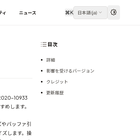
⌘
K
ティ
ニュース
日本語
(
ja
)
目次
詳細
影響を受けるバージョン
クレジット
更新履歴
2020-10933
すすめします。
ズやバッファ引
イズします。操