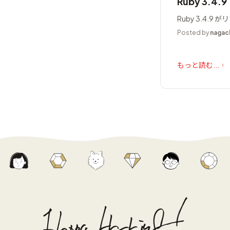
Ruby 3.4.
Ruby 3.4.
Posted by
nagac
もっと読む...