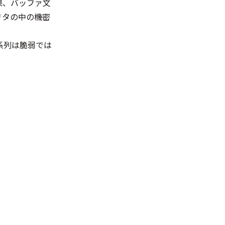
果、バッファ文
リタの中の機密
4系列は脆弱では