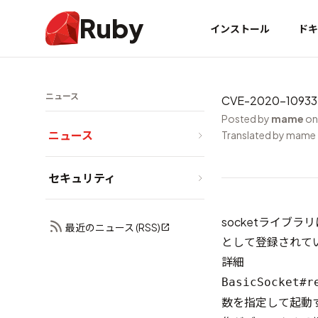
Ruby
インストール
ドキ
ニュース
CVE-2020-10
Posted by
mame
on
ニュース
Translated by mame
セキュリティ
socketライブ
最近のニュース (RSS)
として登録されてい
詳細
BasicSocket#r
数を指定して起動