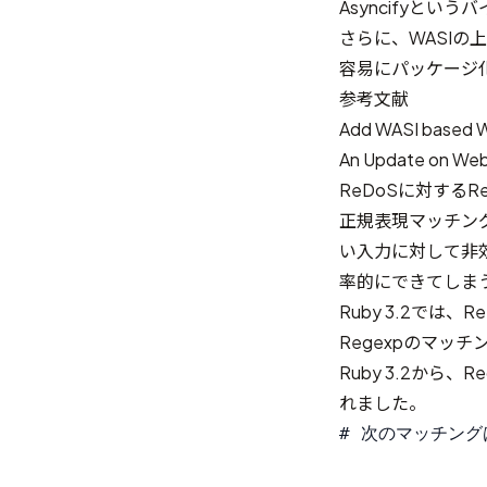
Asyncifyとい
さらに、
WASIの上
容易にパッケージ
参考文献
Add WASI based 
An Update on Web
ReDoSに対するR
正規表現マッチン
い入力に対して非効率
率的にできてしまう
Ruby 3.2では
Regexpのマッ
Ruby 3.2か
れました。
# 次のマッチングは