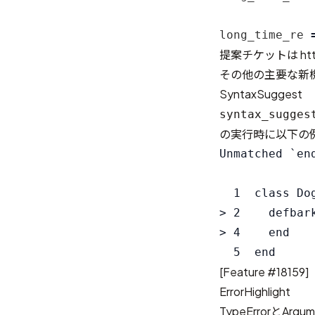
long_time_re
提案チケットは https:
その他の主要な新
SyntaxSuggest
syntax_sugges
の実行時に以下の
Unmatched `en
  1  class Dog
> 2    defbark
> 4    end

[
Feature #18159
]
ErrorHighlight
TypeErrorとA