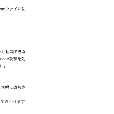
asmファイルに
もし信頼できな
vice攻撃を効
す）。
って大幅に改善さ
秒で終わります
