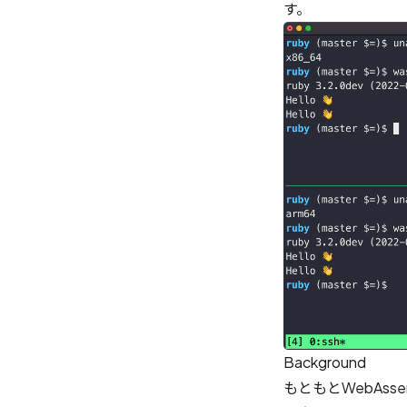
す。
Background
もともと
WebAsse