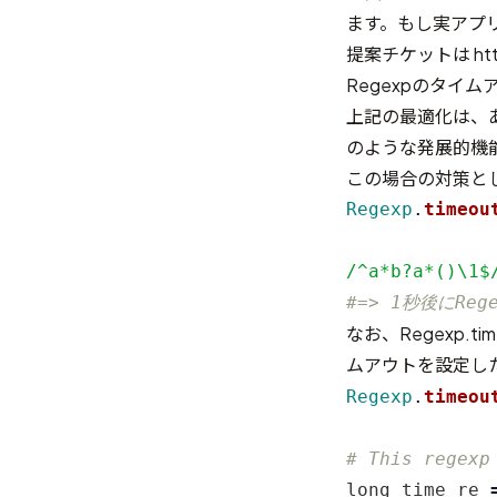
ます。もし実アプ
提案チケットは https:
Regexpのタイ
上記の最適化は、
のような発展的機
この場合の対策と
Regexp
.
timeou
/^a*b?a*()\1$
#=> 1秒後にRege
なお、Regexp
ムアウトを設定し
Regexp
.
timeou
# This regexp
long_time_re