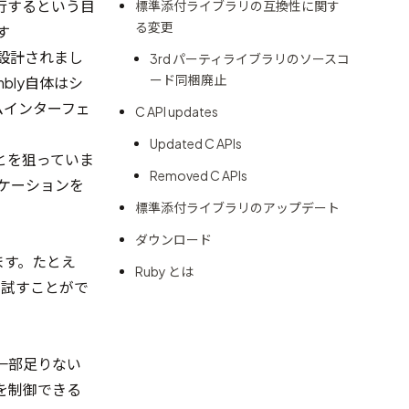
行するという目
標準添付ライブラリの互換性に関す
る変更
す
設計されまし
3rd パーティライブラリのソースコ
ード同梱廃止
bly自体はシ
ムインターフェ
C API updates
Updated C APIs
ことを狙っていま
Removed C APIs
ケーションを
標準添付ライブラリのアップデート
ダウンロード
ます。たとえ
Ruby とは
で試すことがで
に一部足りない
を制御できる