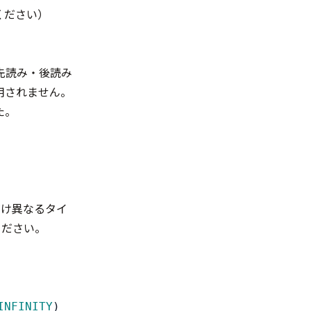
ください）
先読み・後読み
用されません。
た。
だけ異なるタイ
ください。
INFINITY
)