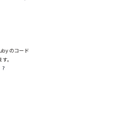
uby のコード
ます。
?
