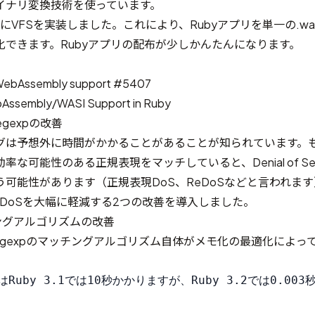
うバイナリ変換技術を使っています。
にVFS
を実装しました。これにより、Rubyアプリを単一の.w
化できます。Rubyアプリの配布が少しかんたんになります。
WebAssembly support #5407
Assembly/WASI Support in Ruby
egexpの改善
グは予想外に時間がかかることがあることが知られています。
な可能性のある正規表現をマッチしていると、Denial of Ser
可能性があります（正規表現DoS、ReDoSなどと言われま
、ReDoSを大幅に軽減する2つの改善を導入しました。
チングアルゴリズムの改善
ら、Regexpのマッチングアルゴリズム自体がメモ化の最適化によ
Ruby 3.1では10秒かかりますが、Ruby 3.2では0.003