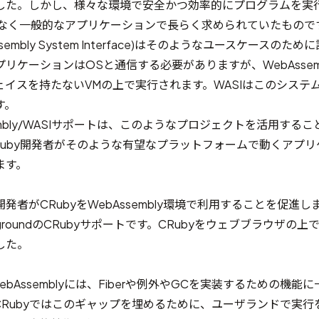
した。しかし、様々な環境で安全かつ効率的にプログラムを実
でなく一般的なアプリケーションで長らく求められていたもので
embly System Interface)
はそのようなユースケースのために
リケーションはOSと通信する必要がありますが、WebAssem
ェイスを持たないVMの上で実行されます。WASIはこのシステ
す。
sembly/WASIサポートは、このようなプロジェクトを活用する
Ruby開発者がそのような有望なプラットフォームで動くアプリ
ます。
発者がCRubyをWebAssembly環境で利用することを促進し
ground
のCRubyサポートです。CRubyをウェブブラウザの上
した。
ebAssemblyには、Fiberや例外やGCを実装するための機能
CRubyではこのギャップを埋めるために、ユーザランドで実行