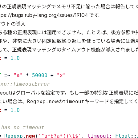
リの正規表現マッチングでメモリ不足に陥った場合は報告して
//bugs.ruby-lang.org/issues/19104 です。
ムアウトの導入
ある種の正規表現には適用できません。たとえば、後方参照や
能や、非常に大きい固定回数繰り返しを使っている場合には適
して、正規表現マッチングのタイムアウト機能が導入されまし
t
=
1.0
/
=~
"a"
*
50000
+
"x"
xp::TimeoutError
.timeoutはグローバルな設定です。もし一部の特別な正規表現に
たい場合は、
の
キーワードを指定して
Regexp.new
timeout
t
=
1.0
 has no timeout
=
Regexp
.
new
(
'^a*b?a*()\1$'
,
timeout: 
Float
::