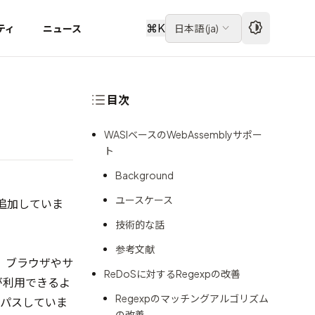
⌘
K
ティ
ニュース
日本語
(
ja
)
目次
WASIベースのWebAssemblyサポー
ト
Background
ユースケース
機能を追加していま
技術的な話
参考文献
り、ブラウザやサ
ReDoSに対するRegexpの改善
リが利用できるよ
Regexpのマッチングアルゴリズム
stをパスしていま
の改善