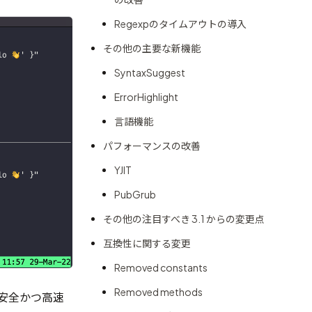
Regexpのタイムアウトの導入
その他の主要な新機能
SyntaxSuggest
ErrorHighlight
言語機能
パフォーマンスの改善
YJIT
PubGrub
その他の注目すべき 3.1 からの変更点
互換性に関する変更
Removed constants
Removed methods
安全かつ高速