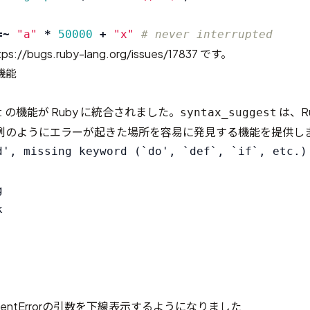
=~
"a"
*
50000
+
"x"
# never interrupted
//bugs.ruby-lang.org/issues/17837 です。
機能
の機能が Ruby に統合されました。
は、R
t
syntax_suggest
例のようにエラーが起きた場所を容易に発見する機能を提供し
d', missing keyword (`do', `def`, `if`, etc.) 




rgumentErrorの引数を下線表示するようになりました