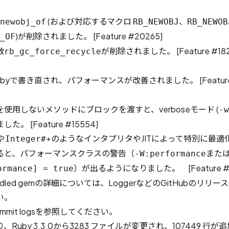
(および対応するマクロ
、
newobj_of
RB_NEWOBJ
RB_NEWOB
)が削除されました。 [
Feature #20265
]
_OF
数
が削除されました。 [
Feature #18
rb_gc_force_recycle
ubyで書き直され、パフォーマンスが改善されました。 [
Featur
使用しないメソッドにブロックを渡すと、verboseモード (
-w
した。 [
Feature #15554
]
や
のようなインタプリタやJITによって特別に最適
Integer#+
ると、パフォーマンスクラスの警告（
また
-W:performance
）が出るようになりました。 [
Feature 
ormance] = true
bundled gemの詳細については、
Logger
などのGitHubのリリースや
い。
mmit logs
を参照してください。
uby 3.3.0から
3283 ファイルが変更され、107449 行が