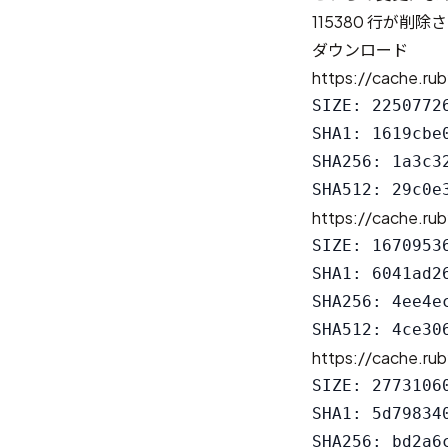
115380 行が削
ダウンロード
https://cache.rub
SIZE: 22507726
SHA1: 1619cbe
SHA256: 1a3c3
https://cache.rub
SIZE: 16709536
SHA1: 6041ad2
SHA256: 4ee4e
https://cache.rub
SIZE: 27731060
SHA1: 5d79834
SHA256: bd2a6