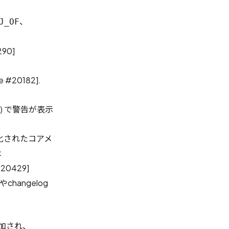
、
J_OF
290
]
e #20182
].
) で警告が表示
化されたコアメ
は
#20429
]
changelog
追加され、