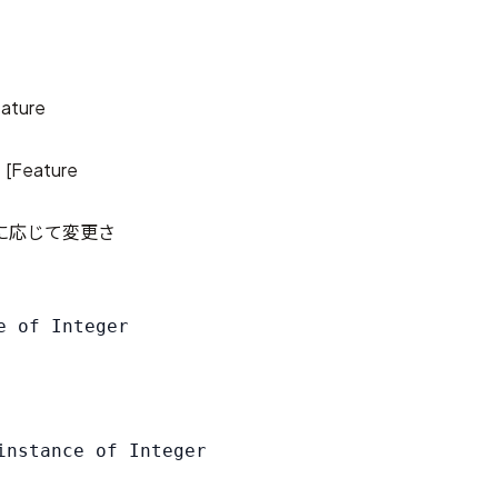
ature
[
Feature
に応じて変更さ
 of Integer

nstance of Integer
