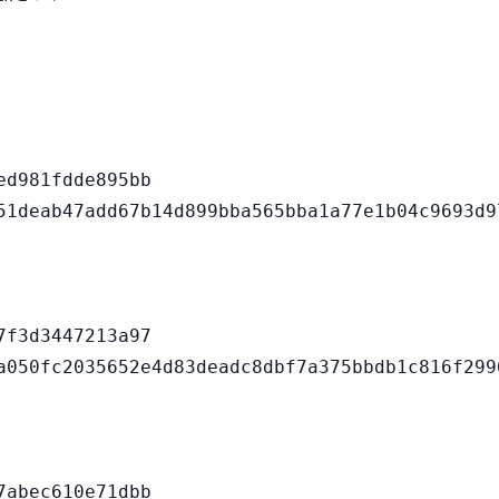
d981fdde895bb

f3d3447213a97

abec610e71dbb
