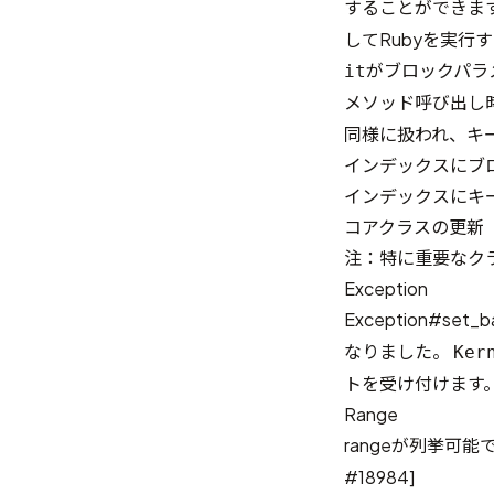
することができま
してRubyを実行
がブロックパラ
it
メソッド呼び出し
同様に扱われ、キ
インデックスにブロ
インデックスにキー
コアクラスの更新
注：特に重要なク
Exception
Exception#set_b
なりました。
Ker
トを受け付けます。
Range
rangeが列挙可
#18984
]