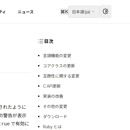
⌘
K
ティ
ニュース
日本語
(
ja
)
目次
言語機能の変更
コアクラスの更新
互換性に関する変更
C API更新
実装の改善
その他の変更
されたように
の警告が表示
ダウンロード
で有効に
true
Ruby とは