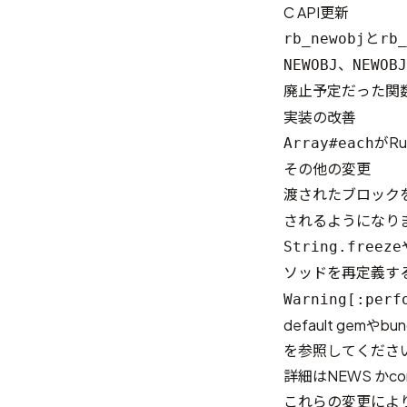
C API更新
と
rb_newobj
rb_
、
NEWOBJ
NEWOBJ
廃止予定だった関
実装の改善
がR
Array#each
その他の変更
渡されたブロックを
されるようになりま
String.freeze
ソッドを再定義す
Warning[:perf
default gemや
を参照してくださ
詳細は
NEWS
か
co
これらの変更により、R