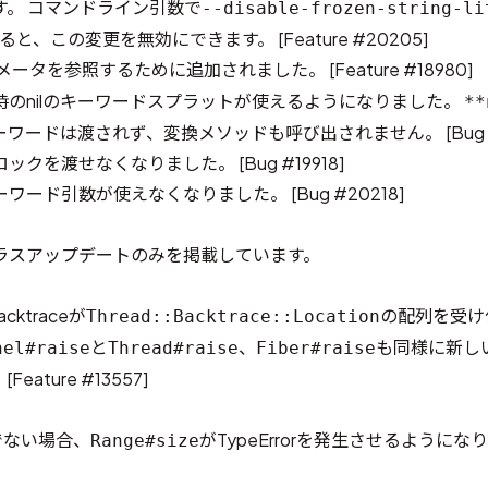
す。 コマンドライン引数で
--disable-frozen-string-li
すると、この変更を無効にできます。 [
Feature #20205
]
メータを参照するために追加されました。 [
Feature #18980
]
時のnilのキーワードスプラットが使えるようになりました。
**
ーワードは渡されず、変換メソッドも呼び出されません。 [
Bug
ックを渡せなくなりました。 [
Bug #19918
]
ワード引数が使えなくなりました。 [
Bug #20218
]
ラスアップデートのみを掲載しています。
acktraceが
の配列を受け
Thread::Backtrace::Location
と
、
も同様に新し
nel#raise
Thread#raise
Fiber#raise
[
Feature #13557
]
能でない場合、
がTypeErrorを発生させるようにな
Range#size