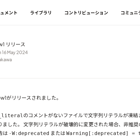
ュメント
ライブラリ
コントリビューション
コミュニ
iew1 リリース
 16 May 2024
yakawa
review1がリリースされました。
のコメントがないファイルで文字列リテラルが凍結
_literal
りました。 文字列リテラルが破壊的に変更された場合、非推奨
告は
または
-W:deprecated
Warning[:deprecated] = 