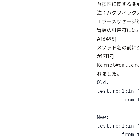
互換性に関する変
注：バグフィック
エラーメッセージ
冒頭の引用符には
#16495
]
メソッド名の前にク
#19117
]
Kernel#caller
れました。
Old:

test.rb:1:in 
        from t
New:

test.rb:1:in 