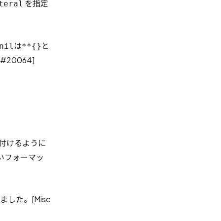
を指定
teral
は
と
nil
**{}
 #20064
]
付けるように
いフォーマッ
りました。[
Misc