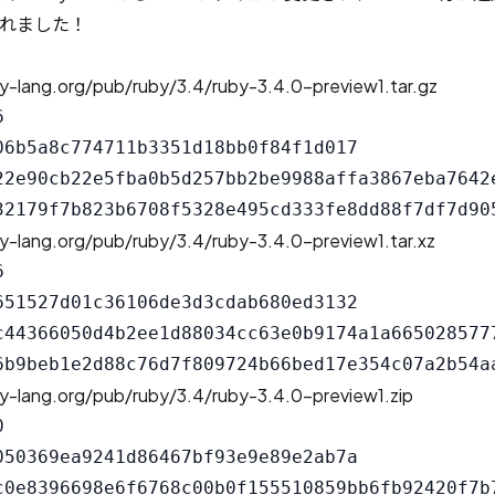
除されました！
y-lang.org/pub/ruby/3.4/ruby-3.4.0-preview1.tar.gz


06b5a8c774711b3351d18bb0f84f1d017

22e90cb22e5fba0b5d257bb2be9988affa3867eba7642e
y-lang.org/pub/ruby/3.4/ruby-3.4.0-preview1.tar.xz


651527d01c36106de3d3cdab680ed3132

c44366050d4b2ee1d88034cc63e0b9174a1a6650285777
y-lang.org/pub/ruby/3.4/ruby-3.4.0-preview1.zip


050369ea9241d86467bf93e9e89e2ab7a

c0e8396698e6f6768c00b0f155510859bb6fb92420f7b7