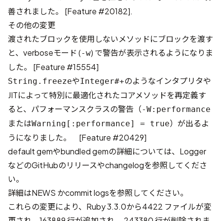
善されました。 [
Feature #20182
].
その他の変更
渡されたブロックを使用しないメソッドにブロックを渡す
と、verboseモード (
) で警告が表示されるようになりま
-w
した。 [
Feature #15554
]
や
のようなインタプリタや
String.freeze
Integer#+
JITによって特別に最適化されたコアメソッドを再定義す
ると、パフォーマンスクラスの警告（
-W:performance
または
）が出るよ
Warning[:performance] = true
うになりました。 [
Feature #20429
]
default gemやbundled gemの詳細については、
Logger
などのGitHubのリリースやchangelogを参照してくださ
い。
詳細は
NEWS
か
commit logs
を参照してください。
これらの変更により、Ruby 3.3.0から
4422 ファイルが変
更され、163889 行が追加され、 243380 行が削除されま