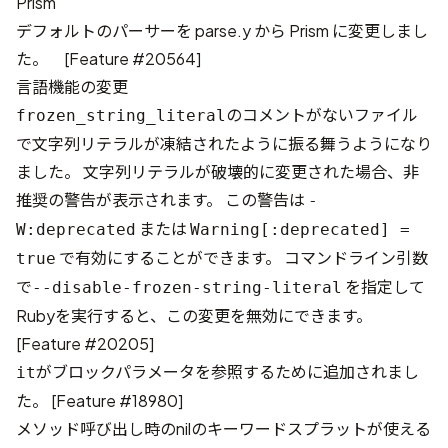
Prism
デフォルトのパーサーを parse.y から Prism に変更しまし
た。 [
Feature #20564
]
言語機能の変更
のコメントがないファイル
frozen_string_literal
で文字列リテラルが凍結されたように振る舞うようになり
ました。 文字列リテラルが破壊的に変更された場合、非
推奨の警告が表示されます。 この警告は
-
または
W:deprecated
Warning[:deprecated] =
で有効にすることができます。 コマンドライン引数
true
で
を指定して
--disable-frozen-string-literal
Rubyを実行すると、この変更を無効にできます。
[
Feature #20205
]
がブロックパラメータを参照するために追加されまし
it
た。 [
Feature #18980
]
メソッド呼び出し時のnilのキーワードスプラットが使える