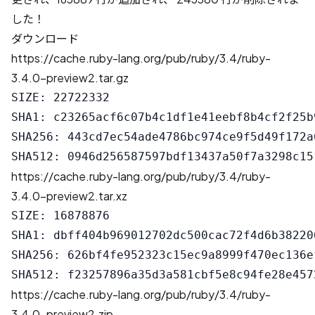
した！
ダウンロード
https://cache.ruby-lang.org/pub/ruby/3.4/ruby-
3.4.0-preview2.tar.gz
SIZE: 22722332

SHA1: c23265acf6c07b4c1df1e41eebf8b4cf2f25b9
SHA256: 443cd7ec54ade4786bc974ce9f5d49f172a
https://cache.ruby-lang.org/pub/ruby/3.4/ruby-
3.4.0-preview2.tar.xz
SIZE: 16878876

SHA1: dbff404b969012702dc500cac72f4d6b382206
SHA256: 626bf4fe952323c15ec9a8999f470ec136e
https://cache.ruby-lang.org/pub/ruby/3.4/ruby-
3.4.0-preview2.zip