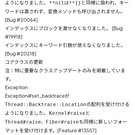
ようになりました。
は
と同様に扱われ、キー
**nil
**{}
ワードは渡されず、変換メソッドも呼び出されません。
[
Bug #20064
]
インデックスにブロックを渡せなくなりました。 [
Bug
#19918
]
インデックスにキーワード引数が使えなくなりました。
[
Bug #20218
]
コアクラスの更新
注：特に重要なクラスアップデートのみを掲載していま
す。
Exception
Exception#set_backtraceが
の配列を受け付ける
Thread::Backtrace::Location
ようになりました。
と
Kernel#raise
、
も同様に新しいフォー
Thread#raise
Fiber#raise
マットを受け付けます。[
Feature #13557
]