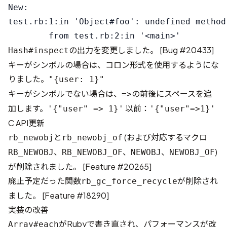
New:

test.rb:1:in 'Object#foo': undefined method
の出力を変更しました。 [
Bug #20433
]
Hash#inspect
キーがシンボルの場合は、コロン形式を使用するようにな
りました。
"{user: 1}"
キーがシンボルでない場合は、
の前後にスペースを追
=>
加します。
以前：
'{"user" => 1}'
'{"user"=>1}'
C API更新
と
(および対応するマクロ
rb_newobj
rb_newobj_of
、
、
、
)
RB_NEWOBJ
RB_NEWOBJ_OF
NEWOBJ
NEWOBJ_OF
が削除されました。 [
Feature #20265
]
廃止予定だった関数
が削除され
rb_gc_force_recycle
ました。 [
Feature #18290
]
実装の改善
がRubyで書き直され、パフォーマンスが改
Array#each