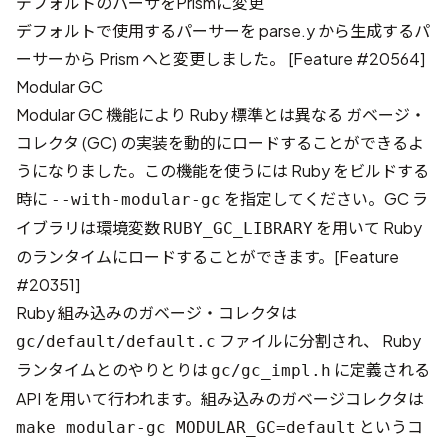
デフォルトのパーサをPrismに変更
デフォルトで使用するパーサーを parse.y から生成するパ
ーサーから Prism へと変更しました。 [
Feature #20564
]
Modular GC
Modular GC 機能により Ruby 標準とは異なる ガベージ・
コレクタ (GC) の実装を動的にロードすることができるよ
うになりました。この機能を使うには Ruby をビルドする
時に
を指定してください。GC ラ
--with-modular-gc
イブラリは環境変数
を用いて Ruby
RUBY_GC_LIBRARY
のランタイムにロードすることができます。[
Feature
#20351
]
Ruby 組み込みのガベージ・コレクタは
ファイルに分割され、 Ruby
gc/default/default.c
ランタイムとのやりとりは
に定義される
gc/gc_impl.h
API を用いて行われます。組み込みのガベージコレクタは
というコ
make modular-gc MODULAR_GC=default