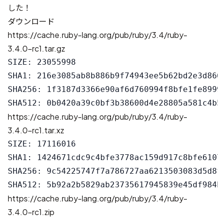
した！
ダウンロード
https://cache.ruby-lang.org/pub/ruby/3.4/ruby-
3.4.0-rc1.tar.gz
SIZE: 23055998

SHA1: 216e3085ab8b886b9f74943ee5b62bd2e3d866
SHA256: 1f3187d3366e90af6d760994f8bfe1fe899
https://cache.ruby-lang.org/pub/ruby/3.4/ruby-
3.4.0-rc1.tar.xz
SIZE: 17116016

SHA1: 1424671cdc9c4bfe3778ac159d917c8bfe6107
SHA256: 9c54225747f7a786727aa6213503083d5d8
https://cache.ruby-lang.org/pub/ruby/3.4/ruby-
3.4.0-rc1.zip