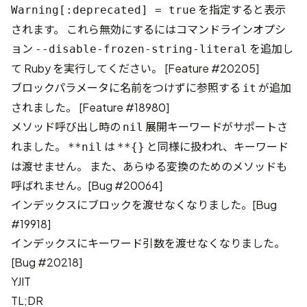
を指定すると表示
Warning[:deprecated] = true
されます。 これら無効にするにはコマンドラインオプシ
ョン
を追加し
--disable-frozen-string-literal
て Ruby を実行してください。 [
Feature #20205
]
ブロックパラメータに名前をつけずに参照する
が追加
it
されました。 [
Feature #18980
]
メソッド呼び出し時の
展開キーワードがサポートさ
nil
れました。
は
と同様に扱われ、キーワード
**nil
**{}
は渡せません。 また、あらゆる変換のためのメソッドも
呼ばれません。[
Bug #20064
]
インデックスにブロックを渡せなくなりました。[
Bug
#19918
]
インデックスにキーワード引数を渡せなくなりました。
[
Bug #20218
]
YJIT
TL;DR