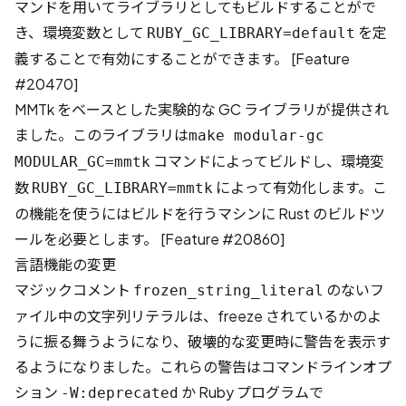
マンドを用いてライブラリとしてもビルドすることがで
き、環境変数として
を定
RUBY_GC_LIBRARY=default
義することで有効にすることができます。 [
Feature
#20470
]
MMTk
をベースとした実験的な GC ライブラリが提供され
ました。このライブラリは
make modular-gc
コマンドによってビルドし、環境変
MODULAR_GC=mmtk
数
によって有効化します。こ
RUBY_GC_LIBRARY=mmtk
の機能を使うにはビルドを行うマシンに Rust のビルドツ
ールを必要とします。 [
Feature #20860
]
言語機能の変更
マジックコメント
のないフ
frozen_string_literal
ァイル中の文字列リテラルは、freeze されているかのよ
うに振る舞うようになり、破壊的な変更時に警告を表示す
るようになりました。これらの警告はコマンドラインオプ
ション
か Ruby プログラムで
-W:deprecated