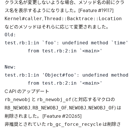
クラス名が変更しないような場合、メソッド名の前にクラ
ス名を表示するようになりました。[
Feature #19117
]
,
Kernel#caller
Thread::Backtrace::Location
などのメソッドはそれらに応じて変更されました。
Old:

test.rb:1:in `foo': undefined method `time'
        from test.rb:2:in `<main>'

New:

test.rb:1:in 'Object#foo': undefined method
C API のアップデート
と
(と対応するマクロの
rb_newobj
rb_newobj_of
,
,
,
) は
RB_NEWOBJ
RB_NEWOBJ_OF
NEWOBJ
NEWOBJ_OF
削除されました。 [
Feature #20265
]
非推奨とされていた
は削除さ
rb_gc_force_recycle