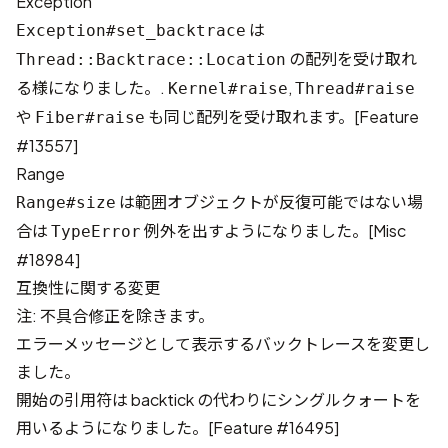
Exception
は
Exception#set_backtrace
の配列を受け取れ
Thread::Backtrace::Location
る様になりました。.
,
Kernel#raise
Thread#raise
や
も同じ配列を受け取れます。[
Feature
Fiber#raise
#13557
]
Range
は範囲オブジェクトが反復可能ではない場
Range#size
合は
例外を出すようになりました。[
Misc
TypeError
#18984
]
互換性に関する変更
注: 不具合修正を除きます。
エラーメッセージとして表示するバックトレースを変更し
ました。
開始の引用符は backtick の代わりにシングルクォートを
用いるようになりました。[
Feature #16495
]