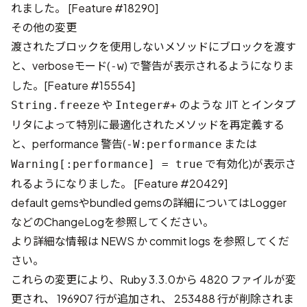
れました。 [
Feature #18290
]
その他の変更
渡されたブロックを使用しないメソッドにブロックを渡す
と、verboseモード(
) で警告が表示されるようになりま
-w
した。[
Feature #15554
]
や
のような JIT とインタプ
String.freeze
Integer#+
リタによって特別に最適化されたメソッドを再定義する
と、performance 警告(
または
-W:performance
で有効化)が表示さ
Warning[:performance] = true
れるようになりました。 [
Feature #20429
]
default gemsやbundled gemsの詳細については
Logger
などのChangeLogを参照してください。
より詳細な情報は
NEWS
か
commit logs
を参照してくだ
さい。
これらの変更により、Ruby 3.3.0から
4820 ファイルが変
更され、 196907 行が追加され、 253488 行が削除されま