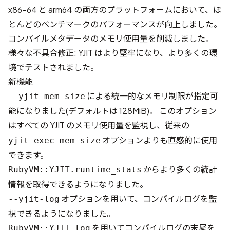
x86-64 と arm64 の両方のプラットフォームにおいて、ほ
とんどのベンチマークのパフォーマンスが向上しました。
コンパイルメタデータのメモリ使用量を削減しました。
様々な不具合修正: YJIT はより堅牢になり、より多くの環
境でテストされました。
新機能
による統一的なメモリ制限が指定可
--yjit-mem-size
能になりました(デフォルトは 128MiB)。 このオプション
はすべての YJIT のメモリ使用量を監視し、従来の
--
オプションよりも直感的に使用
yjit-exec-mem-size
できます。
からより多くの統計
RubyVM::YJIT.runtime_stats
情報を取得できるようになりました。
オプションを用いて、コンパイルログを監
--yjit-log
視できるようになりました。
を用いてコンパイルログの末尾を
RubyVM::YJIT.log