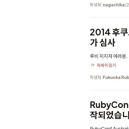
작성자:
nagachika
(2
2014 후
가 심사
루비 지지자 여러분,
자세히 읽기
작성자:
Fukuoka Ru
RubyCon
작되었습니
RubyConf Australi