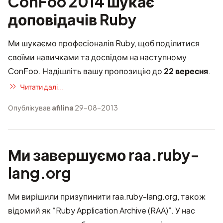
ConFoo 2014 шукає
доповідачів Ruby
Ми шукаємо професіоналів Ruby, щоб поділитися
своїми навичками та досвідом на наступному
ConFoo.
Надішліть вашу пропозицію
до
22 вересня
.
Читати далі...
Опублікував
afilina
29-08-2013
Ми завершуємо raa.ruby-
lang.org
Ми вирішили призупинити raa.ruby-lang.org, також
відомий як “Ruby Application Archive (RAA)”. У нас