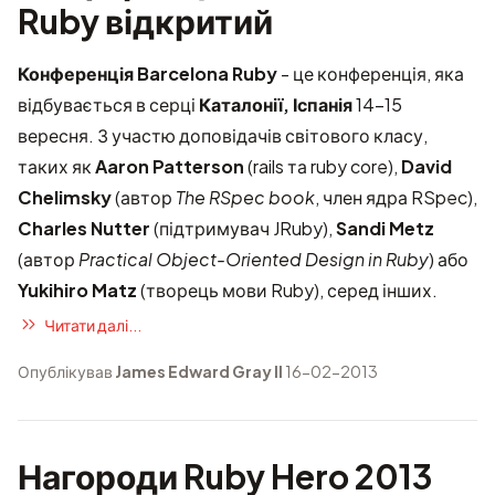
Ruby відкритий
Конференція Barcelona Ruby
- це конференція, яка
відбувається в серці
Каталонії, Іспанія
14-15
вересня. З участю
доповідачів світового класу
,
таких як
Aaron Patterson
(rails та ruby core),
David
Chelimsky
(автор
The RSpec book
, член ядра RSpec),
Charles Nutter
(підтримувач JRuby),
Sandi Metz
(автор
Practical Object-Oriented Design in Ruby
) або
Yukihiro Matz
(творець мови Ruby), серед інших.
Читати далі...
Опублікував
James Edward Gray II
16-02-2013
Нагороди Ruby Hero 2013