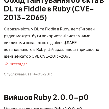
DL та Fiddle в Ruby (CVE-
2013-2065)
Є вразливість у DL та Fiddle в Ruby, де таїнтовані
рядки можуть бути використані системними
викликами незалежно від рівня $SAFE,
встановленого в Ruby. Цій вразливості присвоєно
ідентифікатор CVE CVE-2013-2065.
Читати далі...
Опублікував
usa
14-05-2013
Вийшов Ruby 2.0.0-p0
Ми раді оголосити випуск Ruby 2.0.0-p0.