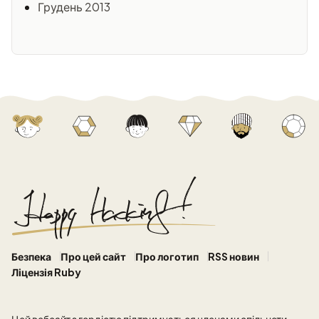
Грудень 2013
Безпека
Про цей сайт
Про логотип
RSS новин
Ліцензія Ruby