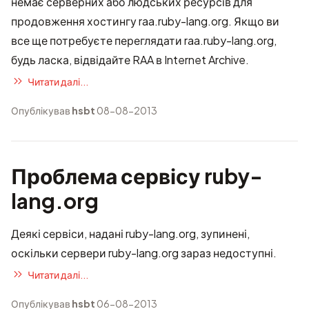
немає серверних або людських ресурсів для
продовження хостингу raa.ruby-lang.org. Якщо ви
все ще потребуєте переглядати raa.ruby-lang.org,
будь ласка, відвідайте
RAA в Internet Archive
.
Читати далі...
Опублікував
hsbt
08-08-2013
Проблема сервісу ruby-
lang.org
Деякі сервіси, надані ruby-lang.org, зупинені,
оскільки сервери ruby-lang.org зараз недоступні.
Читати далі...
Опублікував
hsbt
06-08-2013