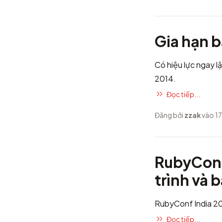
Gia hạn b
Có hiệu lực ngay l
2014.
Đọc tiếp...
Đăng bởi
zzak
vào 17
RubyConf
trình và 
RubyConf India 20
Đọc tiếp...