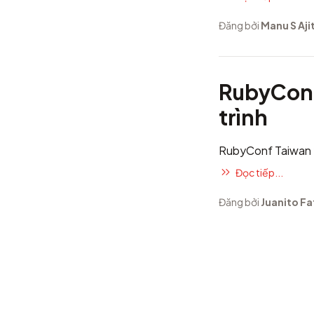
Đăng bởi
Manu S Aji
RubyConf
trình
RubyConf Taiwan 2
Đọc tiếp...
Đăng bởi
Juanito Fa