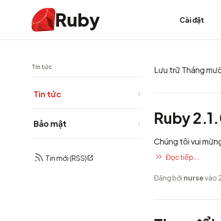
Ruby
Cài đặt
Tin tức
Lưu trữ Tháng mườ
Tin tức
Ruby 2.1
Bảo mật
Chúng tôi vui mừn
Đọc tiếp...
Tin mới (RSS)
Đăng bởi
nurse
vào 