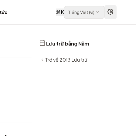
⌘
K
 tức
Tiếng Việt
(
vi
)
Lưu trữ bằng Năm
Trở về 2013 Lưu trữ